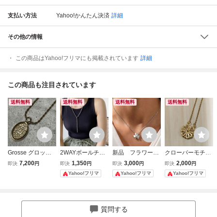
支払い方法
Yahoo!かんたん決済
詳細
その他の情報
この商品はYahoo!フリマにも掲載されています
詳細
この商品も注目されています
送料無料
送料無料
送料無料
送料無料
Grosse グロッセ
2WAYボールチェ
新品 フラワーモ
クローバーモチー
ネックレス ストー
ーンネックレス シ
チーフ ネックレス
フ ネックレス ゴ
7,200
1,350
3,000
2,000
即決
円
即決
円
即決
円
即決
円
ン ゴールドカラー
ルバーカラー ロン
シルバーカラー ク
ールドカラー ライ
Yahoo!フリマ
Yahoo!フリマ
Yahoo!フリマ
【573】
グネックレス Outfi
ローバー ストーン
ンストーン 2way
tter lab iso
付き 傷あり
質問する