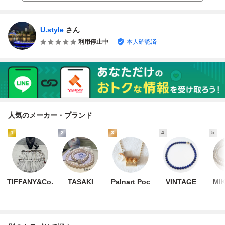
U.style
さん
利用停止中
本人確認済
人気のメーカー・ブランド
1
2
3
4
5
TIFFANY&Co.
TASAKI
Palnart Poc
VINTAGE
MI