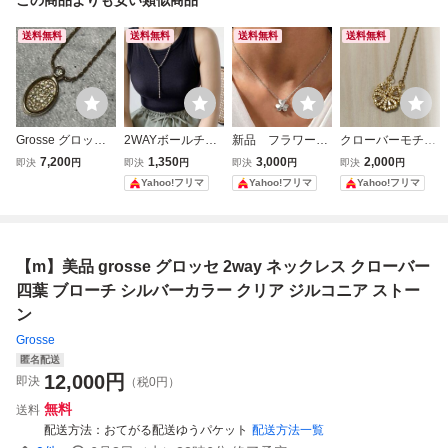
送料無料
送料無料
送料無料
送料無料
Grosse グロッセ
2WAYボールチェ
新品 フラワーモ
クローバーモチー
ネックレス ストー
ーンネックレス シ
チーフ ネックレス
フ ネックレス ゴ
7,200
1,350
3,000
2,000
即決
円
即決
円
即決
円
即決
円
ン ゴールドカラー
ルバーカラー ロン
シルバーカラー ク
ールドカラー ライ
Yahoo!フリマ
Yahoo!フリマ
Yahoo!フリマ
【573】
グネックレス Outfi
ローバー ストーン
ンストーン 2way
tter lab iso
付き 傷あり
【m】美品 grosse グロッセ 2way ネックレス クローバー
四葉 ブローチ シルバーカラー クリア ジルコニア ストー
ン
Grosse
匿名配送
12,000
円
即決
（税0円）
無料
送料
配送方法
おてがる配送ゆうパケット
配送方法一覧