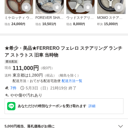
ミケロッティ ウッ
FOREVER SHAR
ウッドステアリン
MOMO ステアリ
ドステアリング 旧
P ウッドステアリ
グ パーソナル per
ング Jacky Ickx
24,000
10,501
8,000
15,000
現在
円
現在
円
現在
円
即決
円
車 ハンドル 当時
ング クラシック
sonal ナルディ ３
ジャッキーイクス
物 ネオクラ
旧車 当時物 トラ
5cm 当時物 ビン
当時物 旧車 32
ック ウッドハンド
テージ 旧車 MAD
ル デコトラ
E IN ITALY ネオク
★希少・美品★FERRERO フェレロ ステアリング ランチ
ラ
ア ストラトス 旧車 当時物
匿名配送
111,000
円
現在
（税0円）
東京都は
1,280円
送料
（税込）（離島を除く）
配送方法
おてがる配送宅急便
配送方法一覧
7
件
5月3日（日）21時19分
終了
やや傷や汚れあり
あなただけの特別なクーポンを受け取れます
詳細
5,000円相当、落札価格がお得に