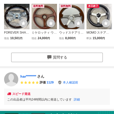
送料無料
送料無料
本日終了
FOREVER SHAR
ミケロッティ ウッ
ウッドステアリン
MOMO ステアリ
P ウッドステアリ
ドステアリング 旧
グ パーソナル per
ング Jacky Ickx
10,501
24,000
8,000
15,000
現在
円
現在
円
現在
円
即決
円
ング クラシック
車 ハンドル 当時
sonal ナルディ ３
ジャッキーイクス
旧車 当時物 トラ
物 ネオクラ
5cm 当時物 ビン
当時物 旧車 32
ック ウッドハンド
テージ 旧車 MAD
ル デコトラ
E IN ITALY ネオク
質問する
ラ
har********
さん
評価
1129
本人確認前
スピード発送
この出品者は平均24時間以内に発送しています
詳細