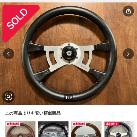
1
/
9
この商品よりも安い類似商品
送料無料
送料無料
本日終了