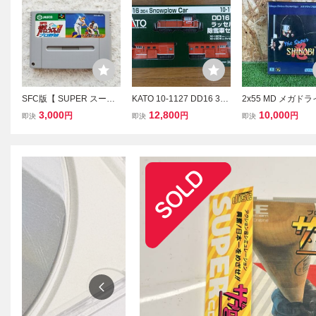
SFC版【 SUPER スーパ
KATO 10-1127 DD16 304
2x55 MD メガド
ー燃えろ!!プロ野球 】起
ラッセル式除雪車セット
ザ・スーパー忍 The 
3,000
12,800
10,000
円
円
円
即決
即決
即決
動確認済み★スーパーフ
新品未開封 外箱小傷あり
r SHINOBI 箱 SE
ァミコンソフト カセット
Nゲージ
説明書付 ゲーム ソ
中古 起動確認済み