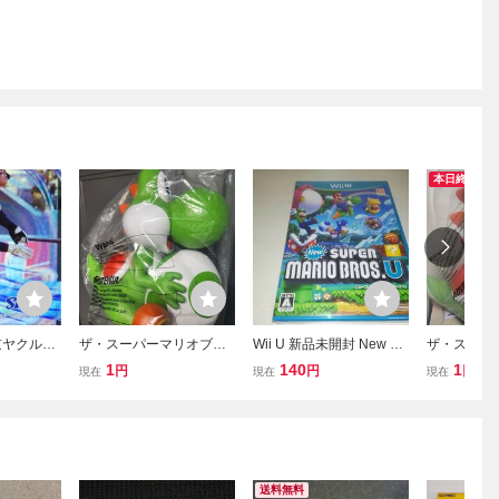
本日終了
京ヤクルト
ザ・スーパーマリオブラ
Wii U 新品未開封 New ス
ザ・スーパ
ダイ 20
ザーズ・ムービー ヨッシ
ーパーマリオブラザーズ
ザーズ・ム
1
140
1
円
円
円
現在
現在
現在
ァンスター
ー ポップコーンバケット
U New SUPER MARIO B
ー ポップ
ブースターパ
未開封 3
ROS. U
未開封品
R] ※コード
送料無料