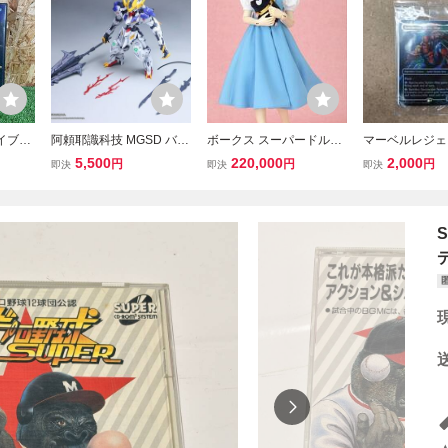
ライブ
阿頼耶識科技 MGSD バル
ボークス スーパードルフ
マーベルレジェ
Supe
バトスルプスレクス LabZ
ィー 天道あかね SDGr 女
MTG マジック
5,500
220,000
2,000
円
円
円
即決
即決
即決
GA セガ
ero仕様 発光 組立式プラ
の子 ホームタウンドルパ
ザリング スペ
フト
モデル あらやしき未組立
京都21 らんま1/2 Volks S
ー・スパイダー
プラモデル
uper Dollfie
ードのみ/未開封