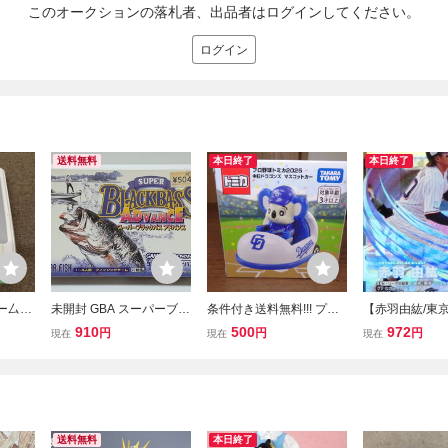
このオークションの落札者、出品者はログインしてください。
ログイン
送料無料
本日終了
本日終了
ゲー厶機
未開封 GBA スーパーブラ
条件付き送料無料!!! プロ
【赤羽由紘/東
FAMIC
ックバス アドバンス SUP
野球トミカ2025・中日ド
スワローズ】バン
910
500
972
円
円
円
現在
現在
現在
ミコン
ER BLACKBASS ADVAN
ラゴンズ マスコットカー
26 プロ野球フ
? 動作未
CE ゲームボーイ アドバ
（新品未開封）プレゼン
ズリーグ EX
不可
ンス GAME BOY ADVAN
トも!!
ック vol.1 [S
CE
未使用
送料無料
本日終了