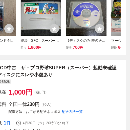
ンド 付属
即決 SFC スーパー燃
【ディスクのみ-匿名送料
マーヴル・
：ザ・ギャ
えろ!!プロ野球 作動確認
無料】ザ・プロ野球 PCエ
ローズ ウォ
1,800
700
64,10
円
円
即決
即決
即決
クタキュラ
済 同梱可 クリーニン
ンジン CD-ROM2 PC En
ェム カプコ
マン【カ
グ済
gine 【K-4574】
書・ハガキ
/即決】
◇030439
SCD中古 ザ・プロ野球SUPER（スーパー）起動未確認
ディスクにスレや小傷あり
匿名配送
1,000
円
現在
（税0円）
送料
全国一律
230円
（税込）
配送方法
おてがる配送ネコポス
配送方法一覧
1
件
4月30日（木）20時33分
終了