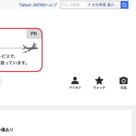
Yahoo! JAPAN
ヘルプ
大分商業 夏の甲子園
マイオク
ウォッチ
出品
小傷あり