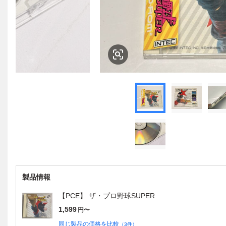
製品情報
【PCE】 ザ・プロ野球SUPER
1,599
円〜
同じ製品の価格を比較
（
3
件）