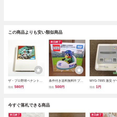
この商品よりも安い類似商品
本日終了
ザ・プロ野球ペナントレ
条件付き送料無料!!! プロ
MYG-7895 激安 
ース ※動作確認済・清掃
野球トミカ2025・東京ヤ
Nintendo SUPER 
580
500
1
円
円
円
現在
現在
現在
済 ４本まで同梱可 セガ
クルトスワローズ マスコ
OM スーパーファ
マークⅢ
ットカー（新品未開封）
HVC-002 1CHIP
プレゼントも!!
確認 ジャンク 同梱
今すぐ落札できる商品
本日終了
本日終了