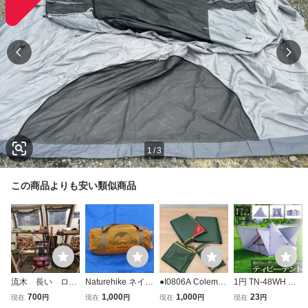
1
/
3
この商品よりも安い類似商品
流木 長い ロン
Naturehike ネイチ
●I0806A Coleman
1円 TN-48WH テ
グ dod カマボコ
ャーハイク テント
コールマン フォー
ント ティピーテン
700
1,000
1,000
23
現在
円
現在
円
現在
円
現在
円
テント ノルディ
ソロ 1人用 インナ
ルディングテント
ト ファミリーテン