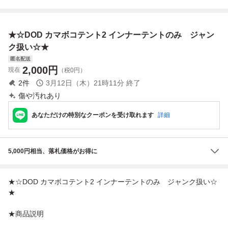
スク レイサにお使
ーメッシュ ポール
マット/300 インナ
ト インナーテント
いください タオ
付き キャンプ
ーマット グランド
メッシュ 3～4人
ル掛け
シート セット キ
用 煙突穴付き キ
★☆DOD カマボコテント2 インナーテントのみ ジャン
ャンプ用品 アウト
ャンプ アウトドア
ドア
グランピング
ク扱い☆★
匿名配送
2,000
円
現在
（税0円）
2
件
3月12日（木）21時11分
終了
傷や汚れあり
あなただけの特別なクーポンを受け取れます
詳細
5,000円相当、落札価格がお得に
★☆DOD カマボコテント2 インナーテントのみ ジャンク扱い☆
★
★商品説明