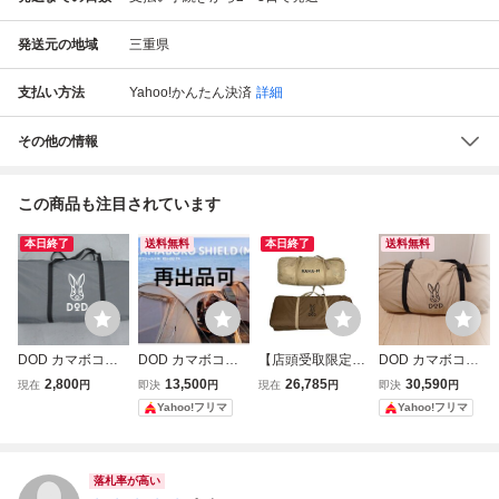
発送元の地域
三重県
支払い方法
Yahoo!かんたん決済
詳細
その他の情報
この商品も注目されています
本日終了
送料無料
本日終了
送料無料
DOD カマボコテ
DOD カマボコテ
【店頭受取限定】
DOD カマボコテ
ントミニ用マット
ントM用 カマ シー
DOD T5-689-TN T
ント 2人用
2,800
13,500
26,785
30,590
現在
円
即決
円
現在
円
即決
円
シートセット イン
ルド 新品未使用
M5-704 カマボコ
Yahoo!フリマ
Yahoo!フリマ
ナーマット グラン
テント インナーマ
ドシート キャンプ
ットセット アウト
テント/タープ 041
ドア ジャンク 直
844001
Y11446249
落札率が高い