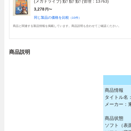
(メガドライブ) 鮫! 鮫! 鮫! (管理：13763)
3,278
円〜
同じ製品の価格を比較
（
10
件）
商品と関連する製品情報を掲載しています。商品説明も合わせてご確認ください。
商品説明