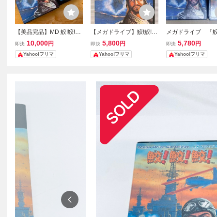
【美品完品】MD 鮫!鮫!鮫!
【メガドライブ】鮫!鮫!
メガドライブ 「鮫!
メガドライブ 国内正規
鮫!(動作確認済み)
鮫!」 正規品
10,000
5,800
5,780
円
円
円
即決
即決
即決
品 （動作確認済み）
Yahoo!フリマ
Yahoo!フリマ
Yahoo!フリマ