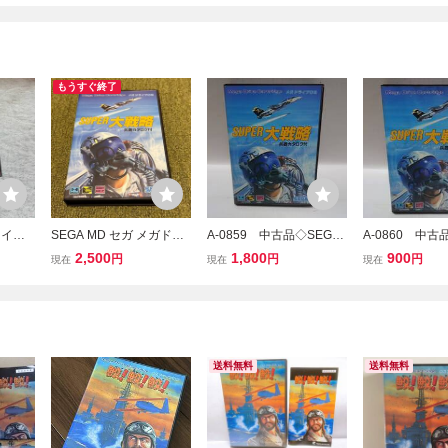
もうすぐ終了
ライブ
SEGA MD セガ メガドラ
A-0859 中古品◇SEGA
A-0860 中古
ゾーン
イブソフト SUPER大戦
メガドライブ 専用カ
メガドライブ
2,500
1,800
900
円
円
円
現在
現在
現在
略 箱 取説あり 中古品
ートリッジ SUPER大戦
ートリッジ SU
略 兵器カタログ付き 外
略 外箱付き 
箱付き 取扱説明書付き
ログ・取扱説明
送料無料
送料無料