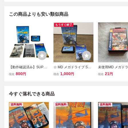
この商品よりも安い類似商品
もうすぐ終了
【動作確認済み】SUPER
☆ MD メガドライブ SUP
未使用MD メガド
大戦略 スーパー大戦略 M
ER 大戦略 箱説付き ゲー
ソフト コミックス
800
1,000
21
円
円
円
現在
現在
現在
EGA DRIVE メガドライブ
ム SEGA セガ (4-4
Comix Zone
SEGA Y25122503
今すぐ落札できる商品
送料無料
送料無料
送料無料