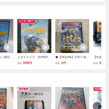
もうすぐ終了
品◇SEGA
メガドライブ SUPER
◆【TK2246】/1円〜 ME
【中古】MD）
 専用カ
大戦略 起動確認済み
GA DRIVE/メガドライブ/
400922750
550
1
3,278
円
円
現在
現在
現在
PER大戦
①
MD SEGA/セガ Advanced
兵器カタ
大戦略 ドイツ電撃作戦 ソ
書なし
フト 同梱×
送料無料
本日終了