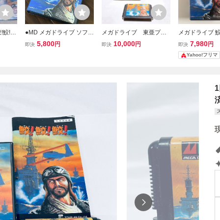
鮫!
●MD メガドライブ ソフト
メガドライブ 東亜プラ
メガドライブ 鮫! 
鮫！鮫！鮫！ TOAPLAN T
ン 鮫!鮫!鮫! 【MD 鮫鮫
東亜プラン シ
5,800
10,000
7,980
円
円
円
即決
即決
即決
-40013・ケース 説明書有
鮫】
グゲーム
Yahoo!フリマ
り●