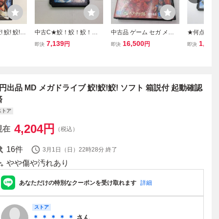
鮫! 鮫!
中古C★鮫！鮫！鮫！★
中古品 ゲーム セガ メガ
★何点でも
ューティン
メガドライブソフト
ドライブ ソフト ベア・ナ
★ スーパー
7,139
16,500
1,980
円
円
即決
即決
即決
ックル 箱付き
R大戦略 
器カタログ・
A メガドライ
即発送 MD
1円出品 MD メガドライブ 鮫!鮫!鮫! ソフト 箱説付 起動確認
済
ストア
4,204
円
現在
（税込）
16
件
3月1日（日）22時28分
終了
やや傷や汚れあり
あなただけの特別なクーポンを受け取れます
詳細
ストア
＊ ＊ ＊ ＊ ＊
さん