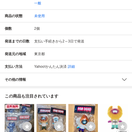
一般
商品の状態
未使用
個数
2
個
発送までの日数
支払い手続きから2～3日で発送
発送元の地域
東京都
支払い方法
Yahoo!かんたん決済
詳細
その他の情報
この商品も注目されています
送料無料