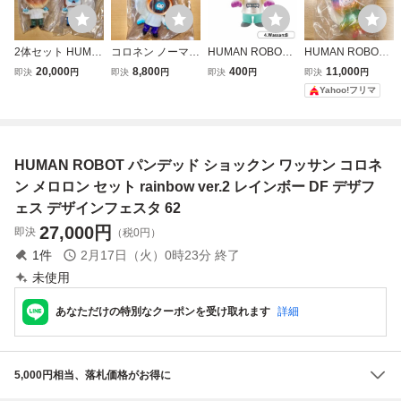
2体セット HUMA
コロネン ノーマル
HUMAN ROBOT
HUMAN ROBOT P
N ROBOT PANDE
パンデッド HUMA
パンデッド フィギ
ANDEAD パンデ
20,000
8,800
400
11,000
即決
円
即決
円
即決
円
即決
円
AD ①ショックン
N ROBOT TOYS P
ュアコレクション
ッド ソフビフィギ
Yahoo!フリマ
②ワッサン パンデ
ANDEAD チョコ
ワッサン B ケンエ
ュア メロロン レ
ッド ノーマルカラ
コロネ パン ソフ
レファント PAN D
インボー
ー パン ソフビ sof
ビ sofvi
EAD ショックン
vi デザフェス ラス
コロネン カプセル
HUMAN ROBOT パンデッド ショックン ワッサン コロネ
ト1
版 再販
ン メロロン セット rainbow ver.2 レインボー DF デザフ
ェス デザインフェスタ 62
27,000
円
即決
（税0円）
1
件
2月17日（火）0時23分
終了
未使用
あなただけの特別なクーポンを受け取れます
詳細
5,000円相当、落札価格がお得に