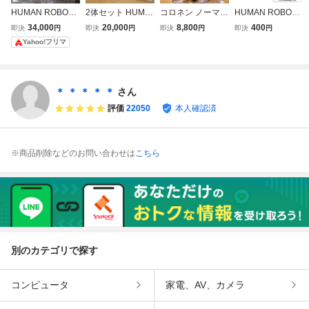
HUMAN ROBOT
2体セット HUMA
コロネン ノーマル
HUMAN ROBOT
パンデッド ショッ
N ROBOT PANDE
パンデッド HUMA
パンデッド フィギ
34,000
20,000
8,800
400
即決
円
即決
円
即決
円
即決
円
クン ワッサン コ
AD ①ショックン
N ROBOT TOYS P
ュアコレクション
Yahoo!フリマ
ロネン メロロン
②ワッサン パンデ
ANDEAD チョコ
ワッサン B ケンエ
セット atmos UR
ッド ノーマルカラ
コロネ パン ソフ
レファント PAN D
AHARA アトモス
ー パン ソフビ sof
ビ sofvi
EAD ショックン
vi デザフェス ラス
コロネン カプセル
＊ ＊ ＊ ＊ ＊
さん
ト1
版 再販
評価
22050
本人確認済
※商品削除などのお問い合わせは
こちら
別のカテゴリで探す
コンピュータ
家電、AV、カメラ