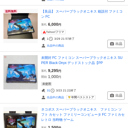
【良品】 スーパーブラックオニキス 箱説付 ファミコ
送料無料
ン FC
6,000
落札
円
Yahoo!フリマ
1
3/29 21:57
終了
出品
出品中の商品
未開封 FC ファミコン スーパーブラックオニキス SU
PER Black Onyx デッドストック品【PP
9,295
落札
円
1,000
開始
円
未使用
31
3/23 21:22
終了
出品
年間ベストストア
出品中の商品
ネコポス スーパーブラックオニキス ファミコン ソ
フト カセット ファミリーコンピュータ FC ファミカセ
レトロ 当時物 ゲーム
1,500
落札
円