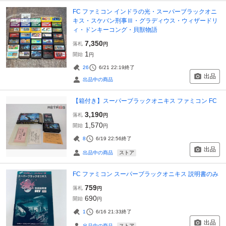
FC ファミコン インドラの光・スーパーブラックオニ
キス・スケバン刑事Ⅲ・グラディウス・ウィザードリ
ィ・ドンキーコング・貝獣物語
7,350
落札
円
1
開始
円
26
6/21 22:19
終了
出品
出品中の商品
【箱付き】スーパーブラックオニキス ファミコン FC
3,190
落札
円
1,570
開始
円
8
6/19 22:56
終了
出品
ストア
出品中の商品
FC ファミコン スーパーブラックオニキス 説明書のみ
759
落札
円
690
開始
円
1
6/16 21:33
終了
出品
ストア
出品中の商品