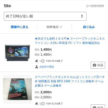
59
1
〜
50
件/
59
件
件
終了日時が近い順
開催中に戻る
50件表示
絞り込み
★何点でも送料１８５円★ スーパーブラックオニキス
ファミコン タ28レ即発送 FC ソフト 動作確認済み
1,480
落札
円
1,480
開始
円
1
7/29 22:04
終了
出品
出品中の商品
スーパーブラックオニキス わんぱっくコミック完ペキ
本 徳間書店 初版 BPS 1988 ファミコン攻略本 ゲーム
必勝法 ゲーム攻略本
2,000
落札
円
2,000
開始
円
1
7/26 21:51
終了
出品