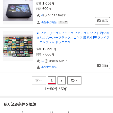
1,056
落札
円
600
開始
円
4
3/15 22:20
終了
出品
ストア
出品中の商品
★ ファミリーコンピュータ ファミコン ソフト 約55本
まとめ スーパーブラックオニキス 魔界村 FF ファイア
ーエムブレム ドラクエⅣ
12,550
落札
円
7,000
開始
円
10
3/10 22:55
終了
出品
出品中の商品
前へ
1
2
次へ
1
〜
50
件 /
59
件
絞り込み条件を追加