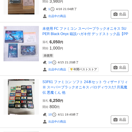
3,980
開始
円
1
4/16 21:04
終了
出品
出品中の商品
未使用 FC ファミコン スーパーブラックオニキス SU
PER Black Onyx 箱説ハガキ付 デッドストック品【PP
6,050
落札
円
1,000
開始
円
未使用
14
4/15 21:20
終了
出品
年間ベストストア
出品中の商品
S3F61 ファミコン ソフト 24本セット ウィザードリィ
Ⅲ スーパーブラックオニキス パロディウスだ! 月風魔
伝 悪魔くん 他
6,250
落札
円
800
開始
円
10
4/11 19:40
終了
出品
出品中の商品