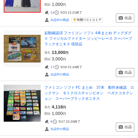
1,000
開始
円
14
5/23 21:21
終了
出品
年間ベストストア
出品中の商品
起動確認済 ファミコン ソフト 4本まとめ ディグダグ
Ⅱ ファジカルファイター ジッピーレース スーパーブ
ラックオニキス 現状品
13,000
落札
円
3,000
開始
円
17
5/19 21:24
終了
出品
出品中の商品
ファミコン ソフト FC まとめ 37本 動作未確認 ロ
ックマン モトクロスチャンピオン ベガスコネクシ
ョン スーパーブラックオニキス
4,118
落札
円
1,000
開始
円
6
5/17 22:20
終了
出品
出品中の商品