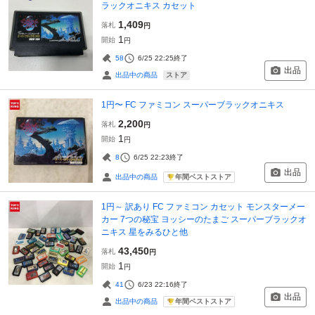
ラックオニキス カセット
1,409
落札
円
1
開始
円
58
6/25 22:25
終了
出品
ストア
出品中の商品
1円〜 FC ファミコン スーパーブラックオニキス
2,200
落札
円
1
開始
円
8
6/25 22:23
終了
出品
年間ベストストア
出品中の商品
1円～ 訳あり FC ファミコン カセット モンスターメー
カー 7つの秘宝 ヨッシーのたまご スーパーブラックオ
ニキス 星をみるひと他
43,450
落札
円
1
開始
円
41
6/23 22:16
終了
出品
年間ベストストア
出品中の商品