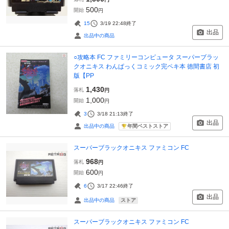
500
開始
円
15
3/19 22:48
終了
出品
出品中の商品
○攻略本 FC ファミリーコンピュータ スーパーブラッ
クオニキス わんぱっくコミック完ペキ本 徳間書店 初
版【PP
1,430
落札
円
1,000
開始
円
3
3/18 21:13
終了
出品
年間ベストストア
出品中の商品
スーパーブラックオニキス ファミコン FC
968
落札
円
600
開始
円
6
3/17 22:46
終了
出品
ストア
出品中の商品
スーパーブラックオニキス ファミコン FC