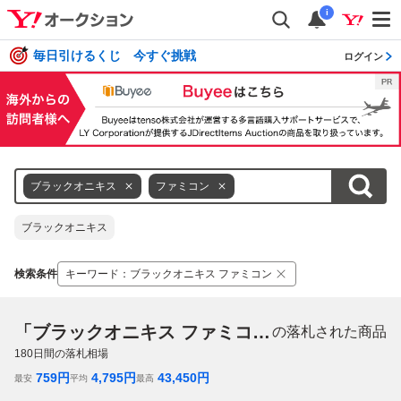
i
毎日引けるくじ 今すぐ挑戦
ログイン
ブラックオニキス
ファミコン
ブラックオニキス
検索条件
キーワード
：
ブラックオニキス ファミコン
「ブラックオニキス ファミコン」
の落札された商品
180
日間の落札相場
759
円
4,795
円
43,450
円
最安
平均
最高