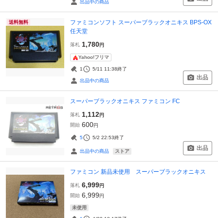
出品中の商品
ファミコンソフト スーパーブラックオニキス BPS-OX
送料無料
任天堂
1,780
落札
円
Yahoo!フリマ
1
5/11 11:38
終了
出品
出品中の商品
スーパーブラックオニキス ファミコン FC
1,112
落札
円
600
開始
円
5
5/2 22:53
終了
出品
ストア
出品中の商品
ファミコン 新品未使用 スーパーブラックオニキス
6,999
落札
円
6,999
開始
円
未使用