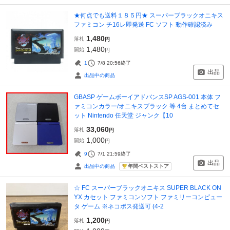
★何点でも送料１８５円★ スーパーブラックオニキス
ファミコン チ16レ即発送 FC ソフト 動作確認済み
1,480
落札
円
1,480
開始
円
1
7/8 20:56
終了
出品
出品中の商品
GBASP ゲームボーイアドバンスSP AGS-001 本体 フ
ァミコンカラー/オニキスブラック 等 4台 まとめてセ
ット Nintendo 任天堂 ジャンク【10
33,060
落札
円
1,000
開始
円
9
7/1 21:59
終了
出品
年間ベストストア
出品中の商品
☆ FC スーパーブラックオニキス SUPER BLACK ON
YX カセット ファミコンソフト ファミリーコンピュー
タ ゲーム ※ネコポス発送可 (4-2
1,200
落札
円