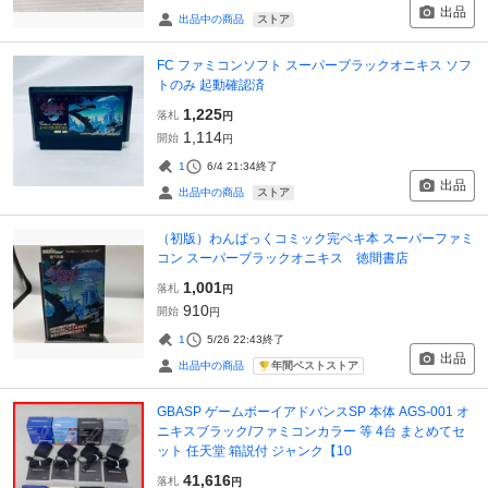
出品
ストア
出品中の商品
FC ファミコンソフト スーパーブラックオニキス ソフ
トのみ 起動確認済
1,225
落札
円
1,114
開始
円
1
6/4 21:34
終了
出品
ストア
出品中の商品
（初版）わんぱっくコミック完ペキ本 スーパーファミ
コン スーパーブラックオニキス 徳間書店
1,001
落札
円
910
開始
円
1
5/26 22:43
終了
出品
年間ベストストア
出品中の商品
GBASP ゲームボーイアドバンスSP 本体 AGS-001 オ
ニキスブラック/ファミコンカラー 等 4台 まとめてセ
ット 任天堂 箱説付 ジャンク【10
41,616
落札
円