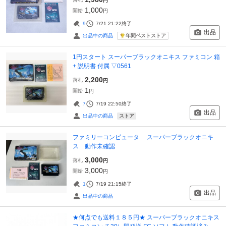
円
1,000
開始
円
9
7/21 21:22
終了
出品
年間ベストストア
出品中の商品
1円スタート スーパーブラックオニキス ファミコン 箱
+ 説明書 付属 ▽0561
2,200
落札
円
1
開始
円
7
7/19 22:50
終了
出品
ストア
出品中の商品
ファミリーコンピュータ スーパーブラックオニキ
ス 動作未確認
3,000
落札
円
3,000
開始
円
1
7/19 21:15
終了
出品
出品中の商品
★何点でも送料１８５円★ スーパーブラックオニキス