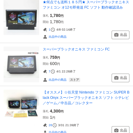
★何点でも送料１８５円★ スーパーブラックオニキス
ファミコン オ12モ即発送 FC ソフト 動作確認済み
1,780
落札
円
1,780
開始
円
1
4/8 02:14
終了
出品
出品中の商品
スーパーブラックオニキス ファミコン FC
759
落札
円
600
開始
円
7
4/1 22:28
終了
出品
ストア
出品中の商品
【オススメ】☆任天堂 Nintendo ファミコン SUPER B
lack Onyx スーパーブラックオニキス ソフト ☆テレビ
／ゲーム／中古品／コレクター
4,300
落札
円
1
開始
円
26
3/31 21:39
終了
出品
出品中の商品