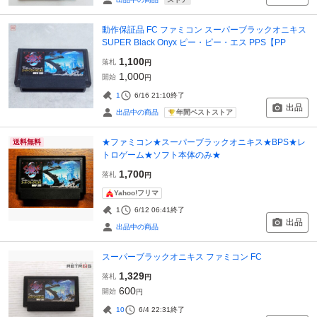
動作保証品 FC ファミコン スーパーブラックオニキス
SUPER Black Onyx ピー・ピー・エス PPS【PP
1,100
落札
円
1,000
開始
円
1
6/16 21:10
終了
出品
年間ベストストア
出品中の商品
★ファミコン★スーパーブラックオニキス★BPS★レ
送料無料
トロゲーム★ソフト本体のみ★
1,700
落札
円
Yahoo!フリマ
1
6/12 06:41
終了
出品
出品中の商品
スーパーブラックオニキス ファミコン FC
1,329
落札
円
600
開始
円
10
6/4 22:31
終了