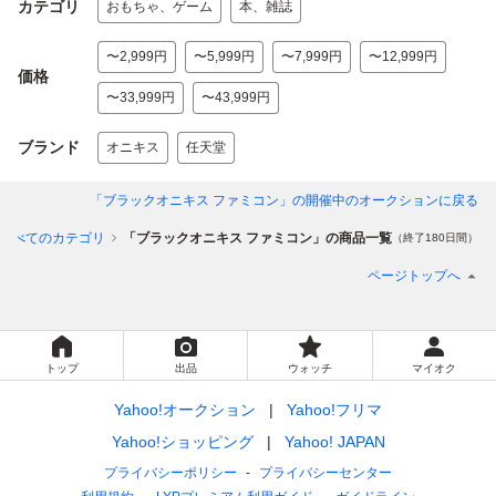
カテゴリ
おもちゃ、ゲーム
本、雑誌
〜2,999円
〜5,999円
〜7,999円
〜12,999円
価格
〜33,999円
〜43,999円
ブランド
オニキス
任天堂
「ブラックオニキス ファミコン」
の開催中のオークションに戻る
すべてのカテゴリ
「ブラックオニキス ファミコン」の商品一覧
（終了180日間）
ページトップへ
トップ
出品
ウォッチ
マイオク
Yahoo!オークション
Yahoo!フリマ
Yahoo!ショッピング
Yahoo! JAPAN
プライバシーポリシー
プライバシーセンター