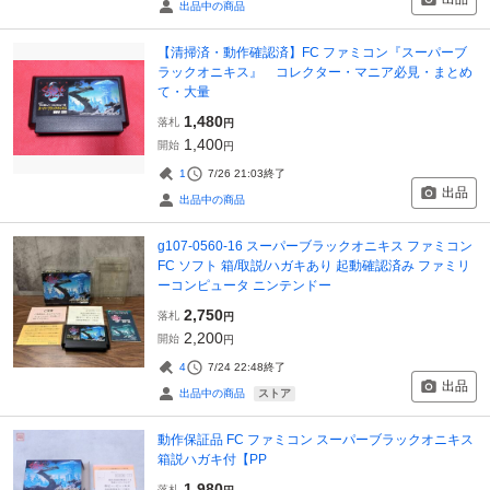
出品中の商品
【清掃済・動作確認済】FC ファミコン『スーパーブ
ラックオニキス』 コレクター・マニア必見・まとめ
て・大量
1,480
落札
円
1,400
開始
円
1
7/26 21:03
終了
出品
出品中の商品
g107-0560-16 スーパーブラックオニキス ファミコン
FC ソフト 箱/取説/ハガキあり 起動確認済み ファミリ
ーコンピュータ ニンテンドー
2,750
落札
円
2,200
開始
円
4
7/24 22:48
終了
出品
ストア
出品中の商品
動作保証品 FC ファミコン スーパーブラックオニキス
箱説ハガキ付【PP
1,980
落札