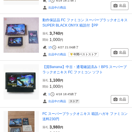
1
4/29 18:17
終了
出品
出品中の商品
動作保証品 FC ファミコン スーパーブラックオニキス
SUPER BLACK ONYX 箱説付【PP
3,740
落札
円
1,000
開始
円
15
4/27 21:04
終了
出品
年間ベストストア
出品中の商品
【質Banana】中古・通電確認済み！BPS スーパーブ
ラックオニキス FC ファミコン ソフト
1,100
落札
円
1,000
開始
円
1
4/18 18:45
終了
出品
ストア
出品中の商品
FC スーパーブラックオニキス 箱説ハガキ ファミコン
送料230円
3,980
落札
円