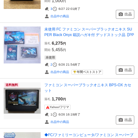
1,000
開始
円
3
6/27 22:01
終了
出品
出品中の商品
未使用 FC ファミコン スーパーブラックオニキス SU
PER Black Onyx 箱説ハガキ付 デッドストック品【PP
6,275
落札
円
5,455
開始
円
未使用
2
6/26 21:54
終了
出品
年間ベストストア
出品中の商品
ファミコン スーパーブラックオニキス BPS-OX カセ
送料無料
ット
1,700
落札
円
Yahoo!フリマ
1
6/26 16:19
終了
出品
出品中の商品
◆FC/ファミリーコンピュータ/ファミコン スーパーブ