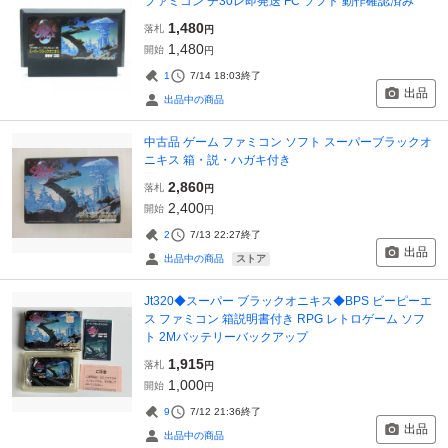
ファミコン チ30レ即発送 FC ソフト 動作確認済み
1,480
落札
円
1,480
開始
円
1
7/14 18:03
終了
出品
出品中の商品
中古品 ゲーム ファミコン ソフト スーパーブラックオ
ニキス 箱・説・ハガキ付き
2,860
落札
円
2,400
開始
円
2
7/13 22:27
終了
出品
ストア
出品中の商品
Jt320◆スーパー ブラックオニキス◆BPS ビーピーエ
ス ファミコン 箱説明書付き RPG レトロゲーム ソフ
ト 2Mバッテリーバックアップ
1,915
落札
円
1,000
開始
円
9
7/12 21:36
終了
出品
出品中の商品