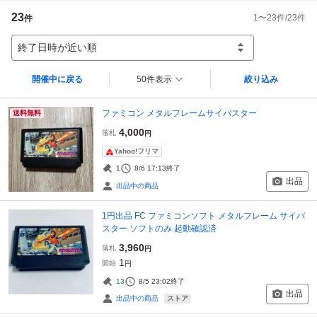
23
1
〜
23
件/
23
件
件
終了日時が近い順
開催中に戻る
50件表示
絞り込み
ファミコン メタルフレームサイバスター
送料無料
4,000
落札
円
Yahoo!フリマ
1
8/6 17:13
終了
出品
出品中の商品
1円出品 FC ファミコンソフト メタルフレーム サイバ
スター ソフトのみ 起動確認済
3,960
落札
円
1
開始
円
13
8/5 23:02
終了
出品
ストア
出品中の商品