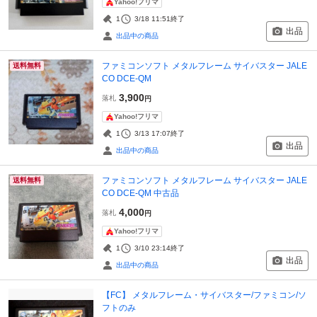
Yahoo!フリマ
1
3/18 11:51
終了
出品
出品中の商品
ファミコンソフト メタルフレーム サイバスター JALE
送料無料
CO DCE-QM
3,900
落札
円
Yahoo!フリマ
1
3/13 17:07
終了
出品
出品中の商品
ファミコンソフト メタルフレーム サイバスター JALE
送料無料
CO DCE-QM 中古品
4,000
落札
円
Yahoo!フリマ
1
3/10 23:14
終了
出品
出品中の商品
【FC】 メタルフレーム・サイバスター/ファミコン/ソ
フトのみ