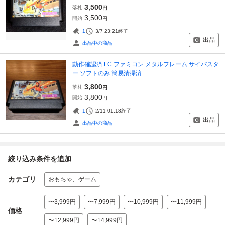
3,500
落札
円
3,500
開始
円
1
3/7 23:21
終了
出品
出品中の商品
動作確認済 FC ファミコン メタルフレーム サイバスタ
ー ソフトのみ 簡易清掃済
3,800
落札
円
3,800
開始
円
1
2/11 01:18
終了
出品
出品中の商品
絞り込み条件を追加
カテゴリ
おもちゃ、ゲーム
〜3,999円
〜7,999円
〜10,999円
〜11,999円
価格
〜12,999円
〜14,999円