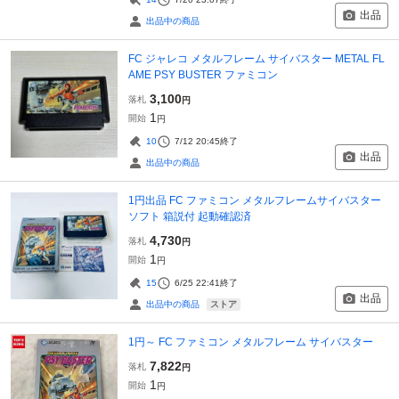
出品
出品中の商品
FC ジャレコ メタルフレーム サイバスター METAL FL
AME PSY BUSTER ファミコン
3,100
落札
円
1
開始
円
10
7/12 20:45
終了
出品
出品中の商品
1円出品 FC ファミコン メタルフレームサイバスター
ソフト 箱説付 起動確認済
4,730
落札
円
1
開始
円
15
6/25 22:41
終了
出品
ストア
出品中の商品
1円～ FC ファミコン メタルフレーム サイバスター
7,822
落札
円
1
開始
円