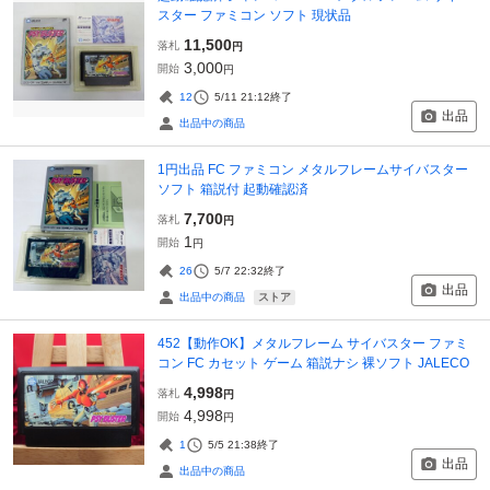
スター ファミコン ソフト 現状品
11,500
落札
円
3,000
開始
円
12
5/11 21:12
終了
出品
出品中の商品
1円出品 FC ファミコン メタルフレームサイバスター
ソフト 箱説付 起動確認済
7,700
落札
円
1
開始
円
26
5/7 22:32
終了
出品
ストア
出品中の商品
452【動作OK】メタルフレーム サイバスター ファミ
コン FC カセット ゲーム 箱説ナシ 裸ソフト JALECO
4,998
落札
円
4,998
開始
円
1
5/5 21:38
終了
出品
出品中の商品