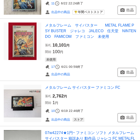
11
6/22 22:24
終了
出品
年間ベストストア
出品中の商品
メタルフレーム サイバスター METAL FLAME P
SY BUSTER ジャレコ JALECO 任天堂 NINTEN
DO FAMICOM ファミコン 未使用
10,101
落札
円
100
開始
円
未使用
17
6/21 00:59
終了
出品
出品中の商品
メタルフレーム サイバスター ファミコン FC
2,762
落札
円
1
開始
円
10
6/19 22:46
終了
出品
ストア
出品中の商品
07w42274★1円~ ファミコン ソフト メタルフレーム
サイバスター 箱説あり 動作品 ジャレコ FC METALFL