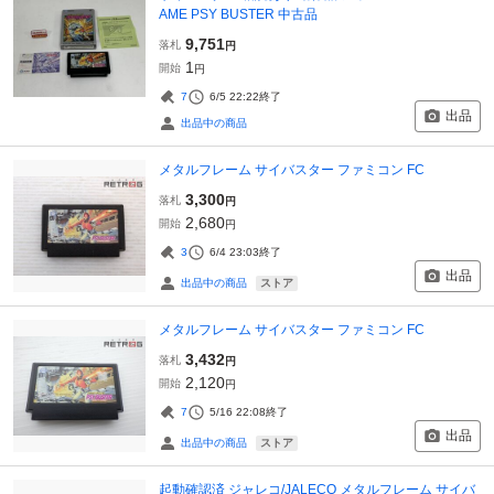
AME PSY BUSTER 中古品
9,751
落札
円
1
開始
円
7
6/5 22:22
終了
出品
出品中の商品
メタルフレーム サイバスター ファミコン FC
3,300
落札
円
2,680
開始
円
3
6/4 23:03
終了
出品
ストア
出品中の商品
メタルフレーム サイバスター ファミコン FC
3,432
落札
円
2,120
開始
円
7
5/16 22:08
終了
出品
ストア
出品中の商品
起動確認済 ジャレコ/JALECO メタルフレーム サイバ