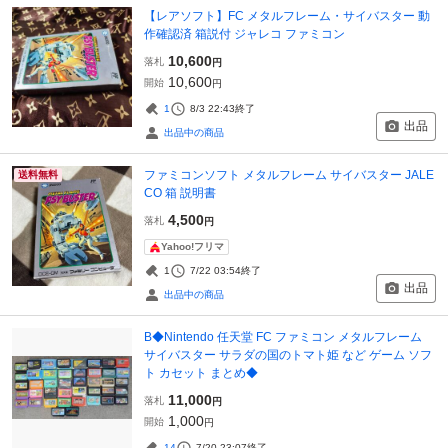
【レアソフト】FC メタルフレーム・サイバスター 動
作確認済 箱説付 ジャレコ ファミコン
10,600
落札
円
10,600
開始
円
1
8/3 22:43
終了
出品
出品中の商品
ファミコンソフト メタルフレーム サイバスター JALE
送料無料
CO 箱 説明書
4,500
落札
円
Yahoo!フリマ
1
7/22 03:54
終了
出品
出品中の商品
B◆Nintendo 任天堂 FC ファミコン メタルフレーム
サイバスター サラダの国のトマト姫 など ゲーム ソフ
ト カセット まとめ◆
11,000
落札
円
1,000
開始
円
14
7/20 23:07
終了