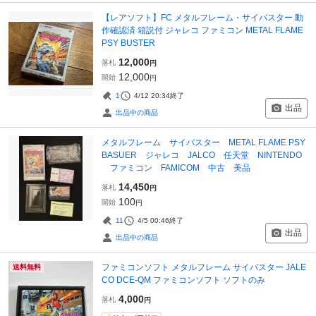
【レアソフト】FC メタルフレーム・サイバスター 動
作確認済 箱説付 ジャレコ ファミコン METAL FLAME
PSY BUSTER
12,000
落札
円
12,000
開始
円
1
4/12 20:34
終了
出品
出品中の商品
メタルフレーム サイバスター METAL FLAME PSY
BASUER ジャレコ JALCO 任天堂 NINTENDO
ファミコン FAMICOM 中古 美品
14,450
落札
円
100
開始
円
11
4/5 00:46
終了
出品
出品中の商品
ファミコンソフト メタルフレーム サイバスター JALE
送料無料
CO DCE-QM ファミコンソフト ソフトのみ
4,000
落札
円