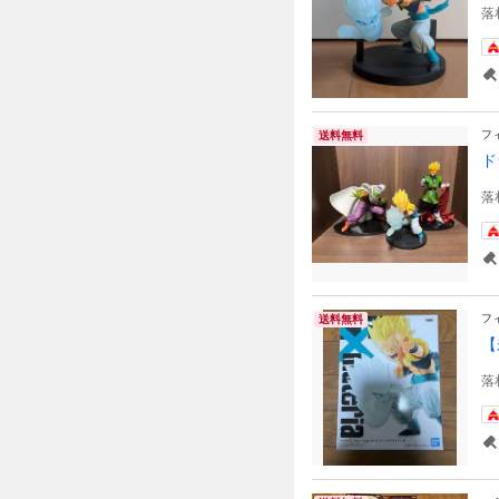
落
フ
送料無料
ド
落
フ
送料無料
【
落