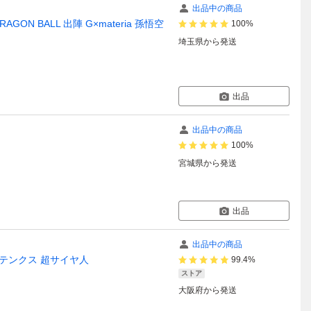
出品中の商品
N BALL 出陣 G×materia 孫悟空
100%
埼玉県
から発送
出品
出品中の商品
100%
宮城県
から発送
出品
出品中の商品
 ゴテンクス 超サイヤ人
99.4%
ストア
大阪府
から発送