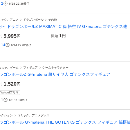
2
6/28 22:36
終了
ミック、アニメ
ドラゴンボール
その他
円～ ドラゴンボールZ MAXIMATIC 孫 悟空 IV G×materia ゴテンクス他
5,995
1
円
札
円
開始
14
6/14 22:02
終了
もちゃ、ゲーム
フィギュア
ゲームキャラクター
ラゴンボールZ G×materia 超サイヤ人 ゴテンクスフィギュア
1,520
札
円
Yahoo!フリマ
1
6/8 11:28
終了
ークション
コミック、アニメグッズ
ラゴンボール G×materia THE GOTENKS ゴテンクス フィギュア 孫