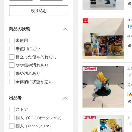
絞り込む
コ
1
商品の状態
落
未使用
未使用に近い
目立った傷や汚れなし
やや傷や汚れあり
お
送料無料
傷や汚れあり
ド
全体的に状態が悪い
落
出品者
ストア
個人
オ
（Yahoo!オークション）
送料無料
ド
個人
（Yahoo!フリマ）