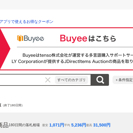
アプリで使えるお得なクーポン
すべてのカテゴリ
＋条件指定
覧
（終了180日間）
商品
1,071
円
5,236
円
31,500
円
180
日間の落札相場
最安
平均
最高