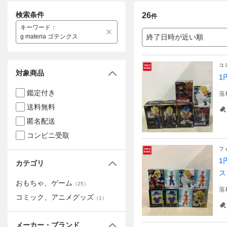
検索条件
26
件
キーワード
：
g materia ゴテンクス
終了日時が近い順
コ
対象商品
1
鑑定付き
落
送料無料
匿名配送
コンビニ受取
フ
1
カテゴリ
ス
おもちゃ、ゲーム
（
25
）
落
コミック、アニメグッズ
（
1
）
メーカー・ブランド