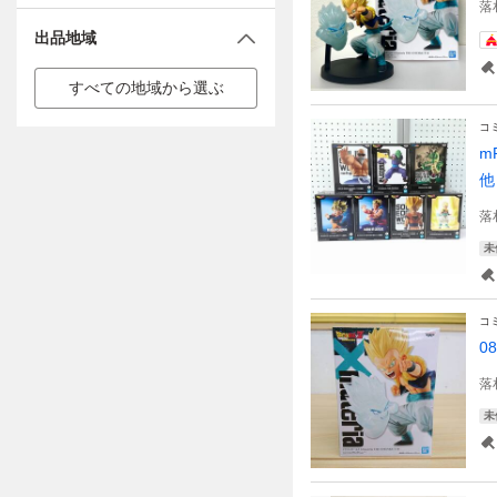
落
出品地域
すべての地域から選ぶ
コ
m
他
落
未
コ
0
落
未