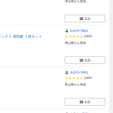
埼玉県
から発送
出品
出品中の商品
ゴテンクス 孫悟飯 ３体セット
100%
岡山県
から発送
出品
出品中の商品
ア
100%
富山県
から発送
出品