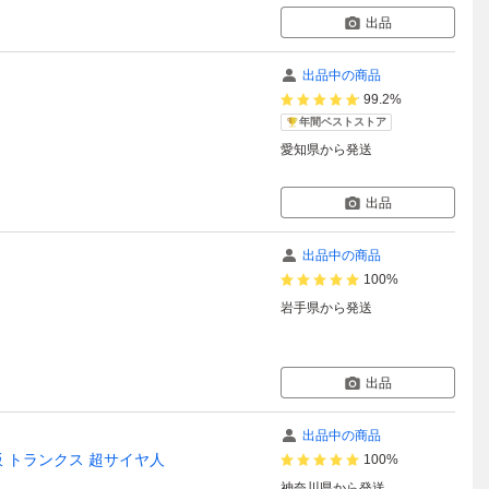
出品
出品中の商品
99.2%
年間ベストストア
愛知県
から発送
出品
出品中の商品
100%
岩手県
から発送
出品
出品中の商品
悟飯 トランクス 超サイヤ人
100%
神奈川県
から発送