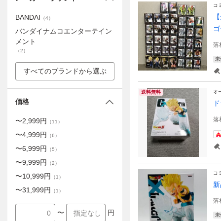
コ
【
BANDAI
（
4
）
ゴ
バンダイナムコエンターテイン
メント
落
（
2
）
未
すべてのブランドから選ぶ
オ
送料無料
価格
ド
落
〜
2,999
円
（
11
）
〜
4,999
円
（
6
）
〜
6,999
円
（
5
）
〜
9,999
円
（
2
）
コ
〜
10,999
円
（
1
）
新
〜
31,999
円
（
1
）
落
〜
円
未