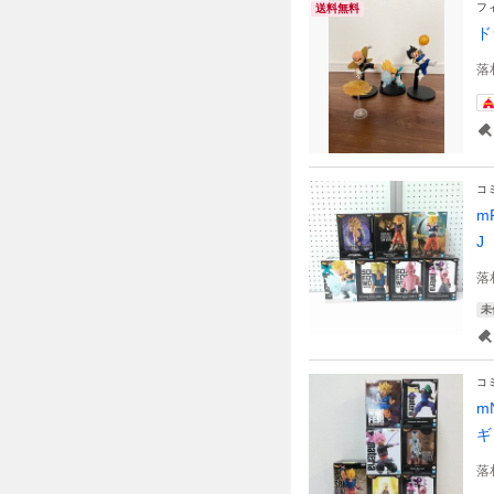
フ
送料無料
ド
落
コ
m
J
落
未
コ
m
ギ
落