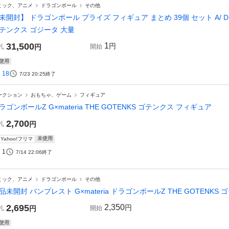
ミック、アニメ
ドラゴンボール
その他
未開封】 ドラゴンボール プライズ フィギュア まとめ 39個 セット A/ DRAGO
テンクス ゴジータ 大量
31,500
1
円
札
円
開始
使用
18
7/23 20:25
終了
ークション
おもちゃ、ゲーム
フィギュア
ラゴンボールZ G×materia THE GOTENKS ゴテンクス フィギュア
2,700
札
円
未使用
Yahoo!フリマ
1
7/14 22:06
終了
ミック、アニメ
ドラゴンボール
その他
品未開封 バンプレスト G×materia ドラゴンボールZ THE GOTENKS
2,695
2,350
円
札
円
開始
使用