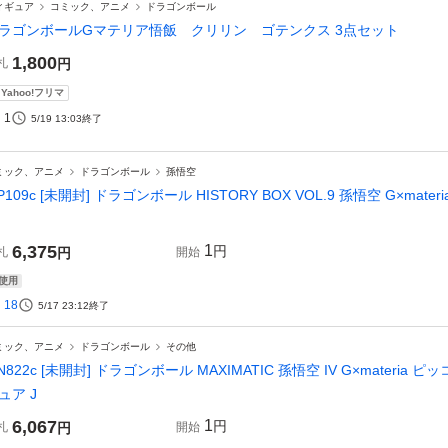
ィギュア
コミック、アニメ
ドラゴンボール
ラゴンボールGマテリア悟飯 クリリン ゴテンクス 3点セット
1,800
札
円
Yahoo!フリマ
1
5/19 13:03
終了
ミック、アニメ
ドラゴンボール
孫悟空
P109c [未開封] ドラゴンボール HISTORY BOX VOL.9 孫悟空 G×mat
6,375
1
円
札
円
開始
使用
18
5/17 23:12
終了
ミック、アニメ
ドラゴンボール
その他
N822c [未開封] ドラゴンボール MAXIMATIC 孫悟空 IV G×materia
ュア J
6,067
1
円
札
円
開始