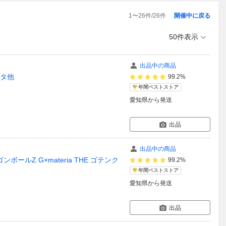
1
〜
26
件/
26
件
開催中に戻る
50件表示
出品中の商品
ータ他
99.2%
年間ベストストア
愛知県
から発送
出品
出品中の商品
ボールZ G×materia THE ゴテンク
99.2%
年間ベストストア
愛知県
から発送
出品