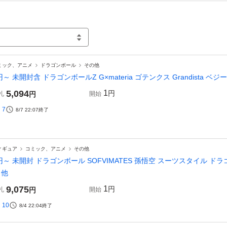
ミック、アニメ
ドラゴンボール
その他
円～ 未開封含 ドラゴンボールZ G×materia ゴテンクス Grandista ベジ
5,094
1
円
札
円
開始
7
8/7 22:07
終了
ィギュア
コミック、アニメ
その他
円～ 未開封 ドラゴンボール SOFVIMATES 孫悟空 スーツスタイル ドラゴン
 他
9,075
1
円
札
円
開始
10
8/4 22:04
終了