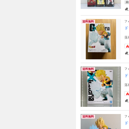
未
フ
送料無料
ド
落
フ
送料無料
ド
落
フ
送料無料
ド