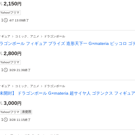
2,150
札
円
Yahoo!フリマ
1
4/7 13:09
終了
ィギュア
コミック、アニメ
ドラゴンボール
ラゴンボール フィギュア プライズ 造形天下一 G×materia ピッコロ 
2,800
札
円
Yahoo!フリマ
1
3/29 21:39
終了
ィギュア
コミック、アニメ
ドラゴンボール
未開封】 ドラゴンボール G×materia 超サイヤ人 ゴテンクス フィギュ
3,000
札
円
未使用
Yahoo!フリマ
1
3/28 11:15
終了