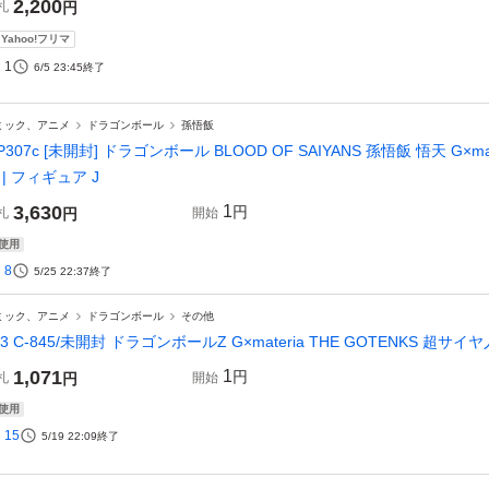
2,200
札
円
Yahoo!フリマ
1
6/5 23:45
終了
ミック、アニメ
ドラゴンボール
孫悟飯
P307c [未開封] ドラゴンボール BLOOD OF SAIYANS 孫悟飯 悟天 G×m
 | フィギュア J
3,630
1
円
札
円
開始
使用
8
5/25 22:37
終了
ミック、アニメ
ドラゴンボール
その他
83 C-845/未開封 ドラゴンボールZ G×materia THE GOTENKS 超
1,071
1
円
札
円
開始
使用
15
5/19 22:09
終了