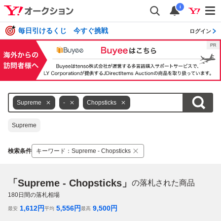
i
毎日引けるくじ 今すぐ挑戦
ログイン
Supreme
-
Chopsticks
Supreme
検索条件
キーワード
：
Supreme - Chopsticks
「Supreme - Chopsticks」
の落札された商品
180
日間の落札相場
1,612
円
5,556
円
9,500
円
最安
平均
最高