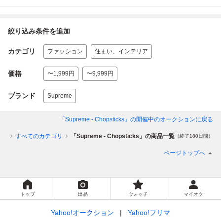
絞り込み条件を追加
カテゴリ
ファッション
住まい、インテリア
価格
〜1,999円
〜9,999円
ブランド
Supreme
「Supreme - Chopsticks」
の開催中のオークションに戻る
ップ
すべてのカテゴリ
「Supreme - Chopsticks」の商品一覧
（終了180日間）
ページトップへ
トップ
出品
ウォッチ
マイオク
Yahoo!オークション
Yahoo!フリマ