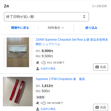
2
1
〜
2
件/
2
件
件
終了日時が近い順
開催中に戻る
50件表示
絞り込み
23AW Supreme Chopstick Set Red お箸 新品未使用未
開封 シュプリーム
9,500
落札
円
9,500
開始
円
1
4/11 19:02
終了
出品
出品中の商品
Supreme 17FW Chopsticks 箸 最高
1,612
落札
円
500
開始
円
未使用
6
3/8 19:52
終了
出品
出品中の商品