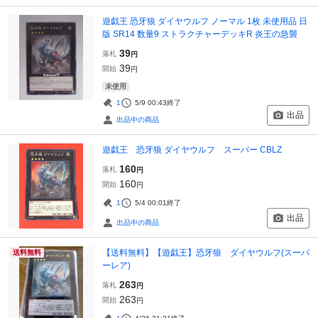
遊戯王 恐牙狼 ダイヤウルフ ノーマル 1枚 未使用品 日
版 SR14 数量9 ストラクチャーデッキR 炎王の急襲
39
落札
円
39
開始
円
未使用
1
5/9 00:43
終了
出品
出品中の商品
遊戯王 恐牙狼 ダイヤウルフ スーパー CBLZ
160
落札
円
160
開始
円
1
5/4 00:01
終了
出品
出品中の商品
【送料無料】【遊戯王】恐牙狼 ダイヤウルフ(スーパ
送料無料
ーレア)
263
落札
円
263
開始
円