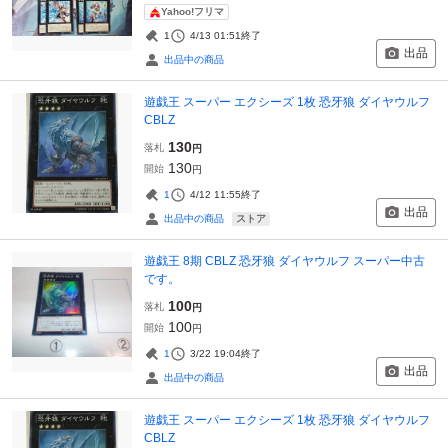
Yahoo!フリマ
1
4/13 01:51
終了
出品
出品中の商品
遊戯王 スーパー エクシーズ 1枚 恐牙狼 ダイヤウルフ
CBLZ
130
落札
円
130
開始
円
1
4/12 11:55
終了
出品
ストア
出品中の商品
遊戯王 8期 CBLZ 恐牙狼 ダイヤウルフ スーパー中古
です。
100
落札
円
100
開始
円
1
3/22 19:04
終了
出品
出品中の商品
遊戯王 スーパー エクシーズ 1枚 恐牙狼 ダイヤウルフ
CBLZ