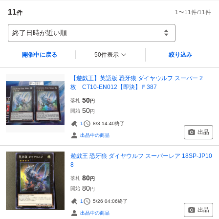
11
1
〜
11
件/
11
件
件
終了日時が近い順
開催中に戻る
50件表示
絞り込み
【遊戯王】英語版 恐牙狼 ダイヤウルフ スーパー 2
枚 CT10-EN012【即決】Ｆ387
50
落札
円
50
開始
円
1
8/3 14:40
終了
出品
出品中の商品
遊戯王 恐牙狼 ダイヤウルフ スーパーレア 18SP-JP10
8
80
落札
円
80
開始
円
1
5/26 04:06
終了
出品
出品中の商品