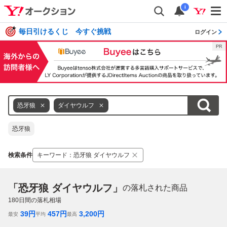
i
毎日引けるくじ 今すぐ挑戦
ログイン
恐牙狼
ダイヤウルフ
恐牙狼
検索条件
キーワード
：
恐牙狼 ダイヤウルフ
「恐牙狼 ダイヤウルフ」
の落札された商品
180
日間の落札相場
39
円
457
円
3,200
円
最安
平均
最高