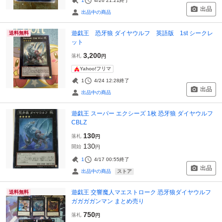
1
4/26 21:21
終了
出品
出品中の商品
遊戯王 恐牙狼 ダイヤウルフ 英語版 1st シークレ
送料無料
ット
3,200
落札
円
Yahoo!フリマ
1
4/24 12:28
終了
出品
出品中の商品
遊戯王 スーパー エクシーズ 1枚 恐牙狼 ダイヤウルフ
CBLZ
130
落札
円
130
開始
円
1
4/17 00:55
終了
出品
ストア
出品中の商品
遊戯王 交響魔人マエストローク 恐牙狼ダイヤウルフ
送料無料
ガガガガンマン まとめ売り
750
落札
円