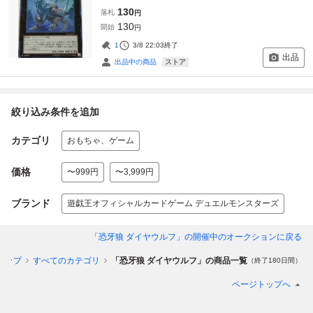
130
落札
円
130
開始
円
1
3/8 22:03
終了
出品
ストア
出品中の商品
絞り込み条件を追加
カテゴリ
おもちゃ、ゲーム
価格
〜999円
〜3,999円
ブランド
遊戯王オフィシャルカードゲーム デュエルモンスターズ
「恐牙狼 ダイヤウルフ」
の開催中のオークションに戻る
トップ
すべてのカテゴリ
「恐牙狼 ダイヤウルフ」の商品一覧
（終了180日間）
ページトップへ