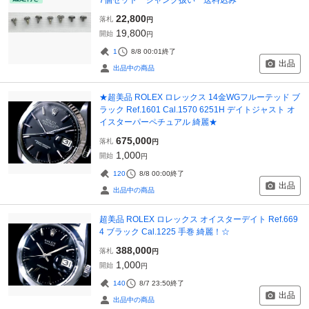
22,800
落札
円
19,800
開始
円
1
8/8 00:01
終了
出品
出品中の商品
★超美品 ROLEX ロレックス 14金WGフルーテッド ブ
ラック Ref.1601 Cal.1570 6251H デイトジャスト オ
イスターパーペチュアル 綺麗★
675,000
落札
円
1,000
開始
円
120
8/8 00:00
終了
出品
出品中の商品
超美品 ROLEX ロレックス オイスターデイト Ref.669
4 ブラック Cal.1225 手巻 綺麗！☆
388,000
落札
円
1,000
開始
円
140
8/7 23:50
終了
出品
出品中の商品