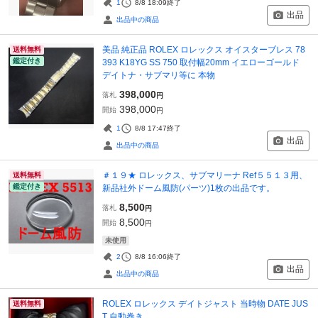
1
8/8 18:09
終了
出品
出品中の商品
美品 純正品 ROLEX ロレックス オイスターブレス 78
送料無料
鑑定付き
393 K18YG SS 750 取付幅20mm イエローゴールド
デイトナ・サブマリ等に 本物
398,000
落札
円
398,000
開始
円
1
8/8 17:47
終了
出品
出品中の商品
＃１９★ ロレックス、サブマリーナ Ref５５１３用、
送料無料
鑑定付き
新品社外ドーム風防(パーツ)1枚の出品です。
8,500
落札
円
8,500
開始
円
未使用
2
8/8 16:06
終了
出品
出品中の商品
ROLEX ロレックス デイトジャスト 当時物 DATE JUS
送料無料
T 自動巻き