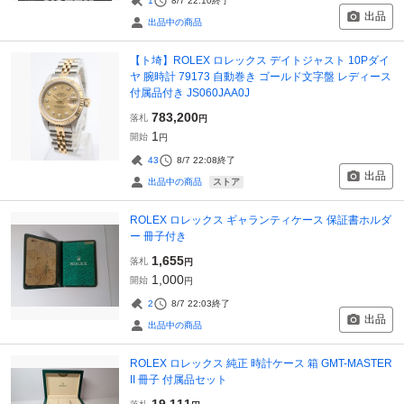
1
8/7 22:10
終了
出品
出品中の商品
【ト埼】ROLEX ロレックス デイトジャスト 10Pダイ
ヤ 腕時計 79173 自動巻き ゴールド文字盤 レディース
付属品付き JS060JAA0J
783,200
落札
円
1
開始
円
43
8/7 22:08
終了
出品
ストア
出品中の商品
ROLEX ロレックス ギャランティケース 保証書ホルダ
ー 冊子付き
1,655
落札
円
1,000
開始
円
2
8/7 22:03
終了
出品
出品中の商品
ROLEX ロレックス 純正 時計ケース 箱 GMT-MASTER
II 冊子 付属品セット
19,111