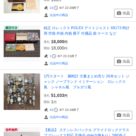
円
22
8/7 22:28
終了
出品
出品中の商品
純正 ロレックス ROLEX デイトジャスト 69173 時計
鑑定付き
用 空箱 外箱 内箱 冊子 付属品 箱 ケース など
18,000
落札
円
18,000
開始
円
1
8/7 22:21
終了
出品
出品中の商品
1円スタート 腕時計 大量まとめ売り 26本セット ジ
ャンク ノーブランド イミテーション ロレックス
風 シャネル風 ブルガリ風
51,033
落札
円
1
開始
円
42
8/7 22:18
終了
出品
出品中の商品
【新品】 ステンレスバックル グライドロッククラス
送料無料
プ ロレックス対応 互換品 style2(傷あり）SBGR-2