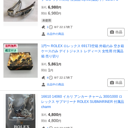
6,980
落札
円
6,980
開始
円
未使用
1
8/7 22:17
終了
出品
出品中の商品
1円〜 ROLEX ロレックス 69173空箱 外箱のみ 空き箱
送料無料
鑑定付き
ケースのみ デイトジャスト レディース 女性用 付属品
箱 売り切り
5,861
落札
円
1
開始
円
4
8/7 22:17
終了
出品
出品中の商品
16610 14060 イカリ アンカー チャーム 300/1000 ロ
レックス サブマリーナ ROLEX SUBMARINER 付属品
charm
4,800
落札
円
4,800
開始
円