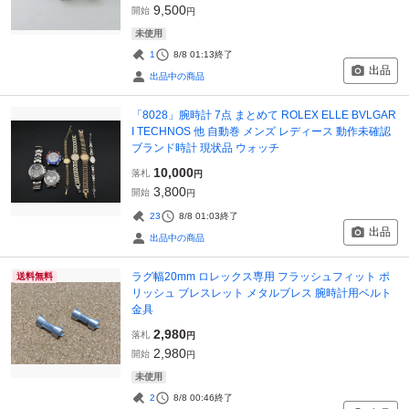
9,500
開始
円
未使用
1
8/8 01:13
終了
出品
出品中の商品
「8028」腕時計 7点 まとめて ROLEX ELLE BVLGAR
I TECHNOS 他 自動巻 メンズ レディース 動作未確認
ブランド時計 現状品 ウォッチ
10,000
落札
円
3,800
開始
円
23
8/8 01:03
終了
出品
出品中の商品
ラグ幅20mm ロレックス専用 フラッシュフィット ポ
送料無料
リッシュ ブレスレット メタルブレス 腕時計用ベルト
金具
2,980
落札
円
2,980
開始
円
未使用
2
8/8 00:46
終了