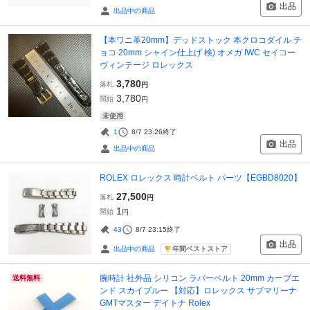
出品
出品中の商品
【本ワニ革20mm】デッドストック 本クロコダイル チ
ョコ 20mm シャイン仕上げ 検) オメガ IWC セイコー
ヴィンテージ ロレックス
3,780
落札
円
3,780
開始
円
未使用
1
8/7 23:26
終了
出品
出品中の商品
ROLEX ロレックス 時計ベルト パーツ【EGBD8020】
27,500
落札
円
1
開始
円
43
8/7 23:15
終了
出品
年間ベストストア
出品中の商品
腕時計 社外品 シリコン ラバーベルト 20mm カーブエ
送料無料
ンド スカイブルー 【対応】ロレックス サブマリーナ
GMTマスター デイトナ Rolex