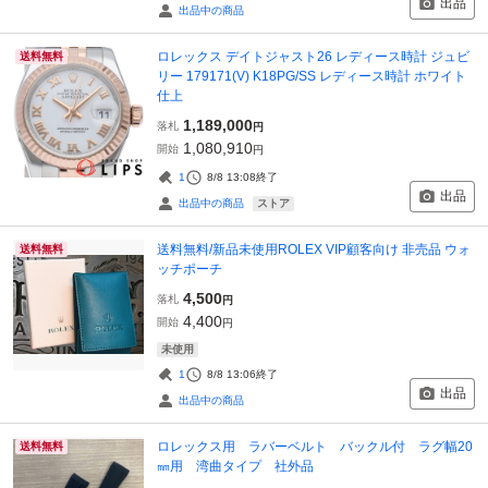
出品
出品中の商品
ロレックス デイトジャスト26 レディース時計 ジュビ
送料無料
リー 179171(V) K18PG/SS レディース時計 ホワイト
仕上
1,189,000
落札
円
1,080,910
開始
円
1
8/8 13:08
終了
出品
ストア
出品中の商品
送料無料/新品未使用ROLEX VIP顧客向け 非売品 ウォ
送料無料
ッチポーチ
4,500
落札
円
4,400
開始
円
未使用
1
8/8 13:06
終了
出品
出品中の商品
ロレックス用 ラバーベルト バックル付 ラグ幅20
送料無料
㎜用 湾曲タイプ 社外品