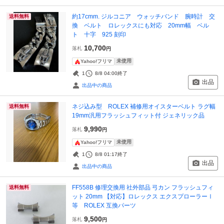
約17cmm. ジルコニア ウォッチバンド 腕時計 交
送料無料
換 ベルト ロレックスにも対応 20mm幅 ベル
ト 十字 925 刻印
10,700
落札
円
未使用
Yahoo!フリマ
1
8/8 04:00
終了
出品
出品中の商品
ネジ込み型 ROLEX 補修用オイスターベルト ラグ幅
送料無料
19mm汎用フラッシュフィット付 ジェネリック品
9,990
落札
円
未使用
Yahoo!フリマ
1
8/8 01:17
終了
出品
出品中の商品
FF558B 修理交換用 社外部品 弓カン フラッシュフィ
送料無料
ット 20mm 【対応】ロレックス エクスプローラーⅠ
等 ROLEX 互換パーツ
9,500
落札
円