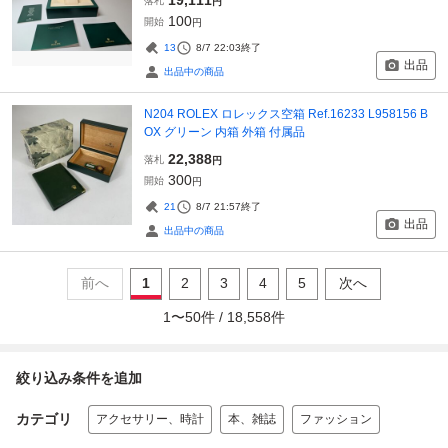
落札
円
100
開始
円
13
8/7 22:03
終了
出品
出品中の商品
N204 ROLEX ロレックス空箱 Ref.16233 L958156 B
OX グリーン 内箱 外箱 付属品
22,388
落札
円
300
開始
円
21
8/7 21:57
終了
出品
出品中の商品
前へ
1
2
3
4
5
次へ
1
〜
50
件 /
18,558
件
絞り込み条件を追加
カテゴリ
アクセサリー、時計
本、雑誌
ファッション