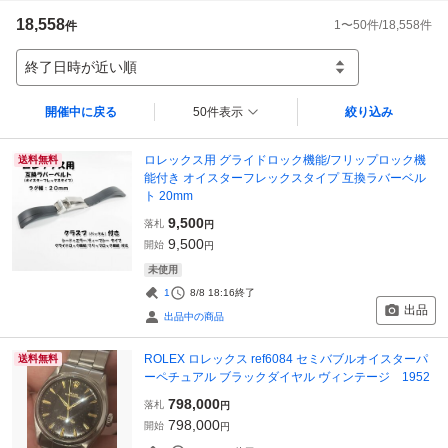
18,558
1
〜
50
件/
18,558
件
件
終了日時が近い順
開催中に戻る
50件表示
絞り込み
ロレックス用 グライドロック機能/フリップロック機
送料無料
能付き オイスターフレックスタイプ 互換ラバーベル
ト 20mm
9,500
落札
円
9,500
開始
円
未使用
1
8/8 18:16
終了
出品
出品中の商品
ROLEX ロレックス ref6084 セミバブルオイスターパ
送料無料
ーペチュアル ブラックダイヤル ヴィンテージ 1952
798,000
落札
円
798,000
開始
円