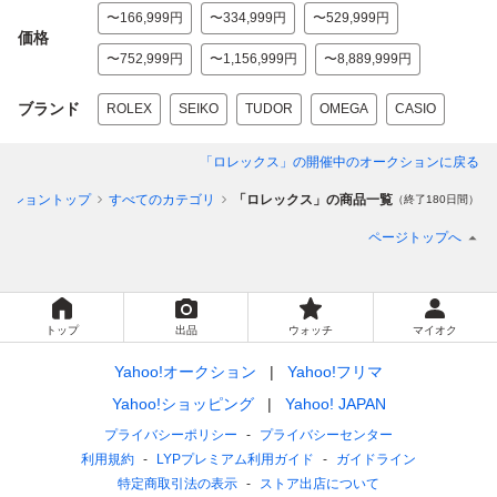
〜166,999円
〜334,999円
〜529,999円
価格
〜752,999円
〜1,156,999円
〜8,889,999円
ブランド
ROLEX
SEIKO
TUDOR
OMEGA
CASIO
「ロレックス」
の開催中のオークションに戻る
クショントップ
すべてのカテゴリ
「ロレックス」の商品一覧
（終了180日間）
ページトップへ
トップ
出品
ウォッチ
マイオク
Yahoo!オークション
Yahoo!フリマ
Yahoo!ショッピング
Yahoo! JAPAN
プライバシーポリシー
プライバシーセンター
利用規約
LYPプレミアム利用ガイド
ガイドライン
特定商取引法の表示
ストア出店について