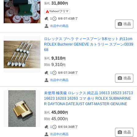
31,800
落札
円
Yahoo!フリマ
1
8/8 07:43
終了
出品
出品中の商品
ロレックス ブヘラ ティースプーン 9本セット 約11cm
ROLEX Bucherer GENEVE カトラリー スプーン/3039
68
9,310
落札
円
9,310
開始
円
1
8/8 07:34
終了
出品
出品中の商品
未使用 極美級 ロレックス 純正品 16613 16523 16713
16623 16203 16263 コマ 余り ROLEX SUBMARINE
R DAYTONA DATEJUST GMT-MASTER GENUINE
45,000
落札
円
45,000
開始
円
1
8/8 04:34
終了
出品
出品中の商品