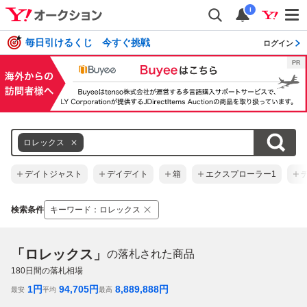
i
毎日引けるくじ 今すぐ挑戦
ログイン
ロレックス
デイトジャスト
デイデイト
箱
エクスプローラー1
検索条件
キーワード
：
ロレックス
「ロレックス」
の落札された商品
180
日間の落札相場
1
円
94,705
円
8,889,888
円
最安
平均
最高