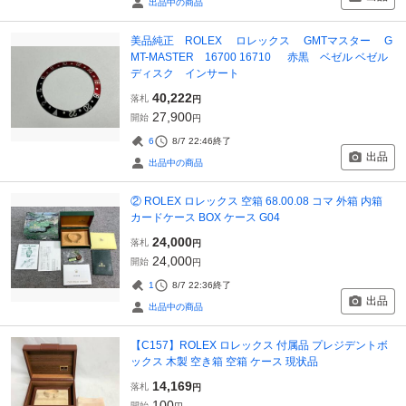
出品中の商品
美品純正 ROLEX ロレックス GMTマスター G
MT-MASTER 16700 16710 赤黒 ベゼル ベゼル
ディスク インサート
40,222
落札
円
27,900
開始
円
6
8/7 22:46
終了
出品
出品中の商品
② ROLEX ロレックス 空箱 68.00.08 コマ 外箱 内箱
カードケース BOX ケース G04
24,000
落札
円
24,000
開始
円
1
8/7 22:36
終了
出品
出品中の商品
【C157】ROLEX ロレックス 付属品 プレジデントボ
ックス 木製 空き箱 空箱 ケース 現状品
14,169
落札
円
100
開始