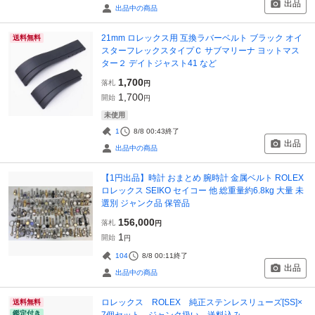
出品
出品中の商品
21mm ロレックス用 互換ラバーベルト ブラック オイ
送料無料
スターフレックスタイプＣ サブマリーナ ヨットマス
ター２ デイトジャスト41 など
1,700
落札
円
1,700
開始
円
未使用
1
8/8 00:43
終了
出品
出品中の商品
【1円出品】時計 おまとめ 腕時計 金属ベルト ROLEX
ロレックス SEIKO セイコー 他 総重量約6.8kg 大量 未
選別 ジャンク品 保管品
156,000
落札
円
1
開始
円
104
8/8 00:11
終了
出品
出品中の商品
ロレックス ROLEX 純正ステンレスリューズ[SS]×
送料無料
鑑定付き
7個セット ジャンク扱い 送料込み