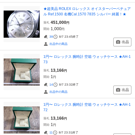
★超美品 ROLEX ロレックス オイスターパーペチュア
ル Ref.1500 名機Cal.1570 7835 シルバー 綺麗！★
451,000
落札
円
1,000
開始
円
39
8/7 23:45
終了
出品
出品中の商品
1円〜 ロレックス 腕時計 空箱 ウォッチケース ★AH-1
73
13,166
落札
円
1
開始
円
14
8/7 23:32
終了
出品
出品中の商品
1円〜 ロレックス 腕時計 空箱 ウォッチケース ★AH-1
72
13,166
落札
円
1
開始
円
11
8/7 23:31
終了