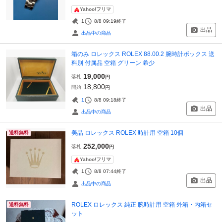
Yahoo!フリマ
1
8/8 09:19
終了
出品
出品中の商品
箱のみ ロレックス ROLEX 88.00.2 腕時計ボックス 送
料別 付属品 空箱 グリーン 希少
19,000
落札
円
18,800
開始
円
1
8/8 09:18
終了
出品
出品中の商品
美品 ロレックス ROLEX 時計用 空箱 10個
送料無料
252,000
落札
円
Yahoo!フリマ
1
8/8 07:44
終了
出品
出品中の商品
ROLEX ロレックス 純正 腕時計用 空箱 外箱・内箱セ
送料無料
ット