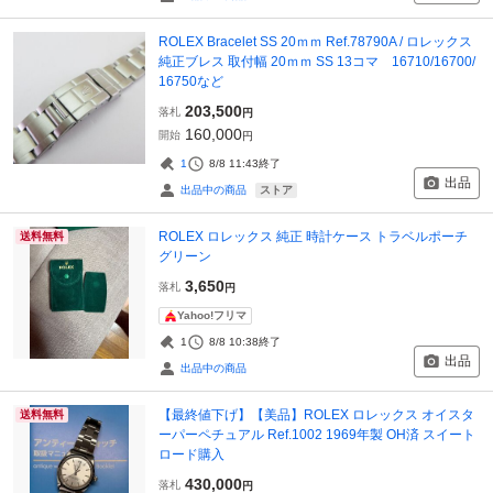
ROLEX Bracelet SS 20ｍｍ Ref.78790A / ロレックス
純正ブレス 取付幅 20ｍｍ SS 13コマ 16710/16700/
16750など
203,500
落札
円
160,000
開始
円
1
8/8 11:43
終了
出品
ストア
出品中の商品
ROLEX ロレックス 純正 時計ケース トラベルポーチ
送料無料
グリーン
3,650
落札
円
Yahoo!フリマ
1
8/8 10:38
終了
出品
出品中の商品
【最終値下げ】【美品】ROLEX ロレックス オイスタ
送料無料
ーパーペチュアル Ref.1002 1969年製 OH済 スイート
ロード購入
430,000
落札
円