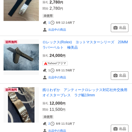
2,780
落札
円
2,780
開始
円
未使用
1
8/8 12:14
終了
出品
出品中の商品
ロレックス(Rolex) ヨットマスターシリーズ 20MM
送料無料
ラバーベルト 極美品
24,000
落札
円
Yahoo!フリマ
1
8/8 11:59
終了
出品
出品中の商品
残りわずか アンティークロレックス対応社外交換用
送料無料
オイスターブレス ラグ幅19mm
12,000
落札
円
11,500
開始
円
未使用
2
8/8 11:51
終了
出品
出品中の商品