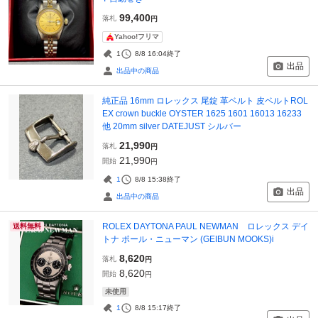
99,400
落札
円
Yahoo!フリマ
1
8/8 16:04
終了
出品
出品中の商品
純正品 16mm ロレックス 尾錠 革ベルト 皮ベルトROL
EX crown buckle OYSTER 1625 1601 16013 16233
他 20mm silver DATEJUST シルバー
21,990
落札
円
21,990
開始
円
1
8/8 15:38
終了
出品
出品中の商品
ROLEX DAYTONA PAUL NEWMAN ロレックス デイ
送料無料
トナ ポール・ニューマン (GEIBUN MOOKS)i
8,620
落札
円
8,620
開始
円
未使用
1
8/8 15:17
終了