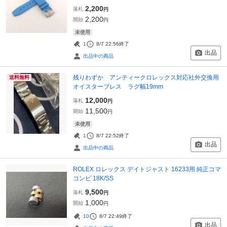
2,200
落札
円
2,200
開始
円
未使用
1
8/7 22:56
終了
出品
出品中の商品
残りわずか アンティークロレックス対応社外交換用
送料無料
オイスターブレス ラグ幅19mm
12,000
落札
円
11,500
開始
円
未使用
1
8/7 22:52
終了
出品
出品中の商品
ROLEX ロレックス デイトジャスト 16233用 純正コマ
コンビ 18K/SS
9,500
落札
円
1,000
開始
円
10
8/7 22:49
終了
出品