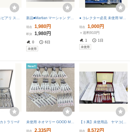
【未使用】イクスピアリ スプーンセット IKSPIARI ディスニーリゾート
新品■Martian マーシャン デザート 洋銀スプーン 未開封 アウトレット品★送料無料
● コレクター必見 未使用 WAKO 和光 カトラリー セット スプーン フォーク など 計14点 元箱 Wc602
1,980円
1,000円
現在
現在
＋送料910円
1,980円
即決
1
1日
0
6日
未使用
未使用
New!!
◆カトラリー//
未使用 ネオマリー GOOD MAMA カトラリーセット ステーキナイフ デザートスプーン フォーク ヒメフォーク 55点セット / 303341
【ト萬】未使用品 ヤマコ(山崎金属工業) ノーベルジュビリー カトラリーセット SA000RNP32
2,335円
8,572円
現在
現在