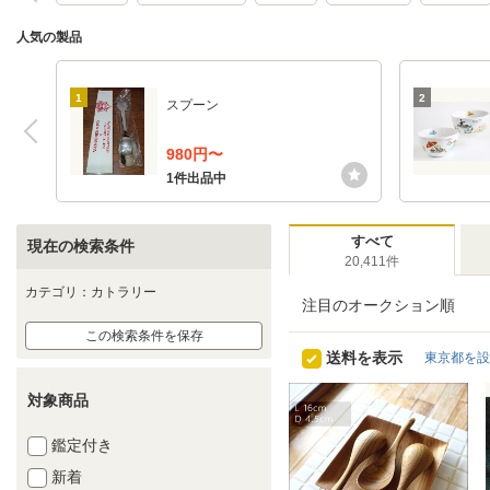
人気の製品
1
2
スプーン
980円〜
1件出品中
すべて
現在の検索条件
20,411件
カテゴリ：カトラリー
注目のオークション順
この検索条件を保存
送料を表示
東京都を設
対象商品
鑑定付き
新着