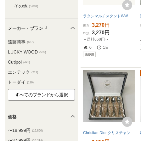
その他
(5,001)
ラタンマルチスタンドWW カトラリースタンド 手編み 小物入れ 取っ手付キッチン収納 ナチュラルホワイト 籐 ハンドメイド 自然素材
3,270円
現在
メーカー・ブランド
3,270円
即決
＋送料660円〜
遠藤商事
(637)
0
1日
LUCKY WOOD
(505)
未使用
Cutipol
(491)
エンテック
(217)
トーダイ
(129)
価格
〜18,999円
(19,890)
Christian Dior クリスチャンディオール スプーン 5本セット ケース付
〜37,999円
(20,214)