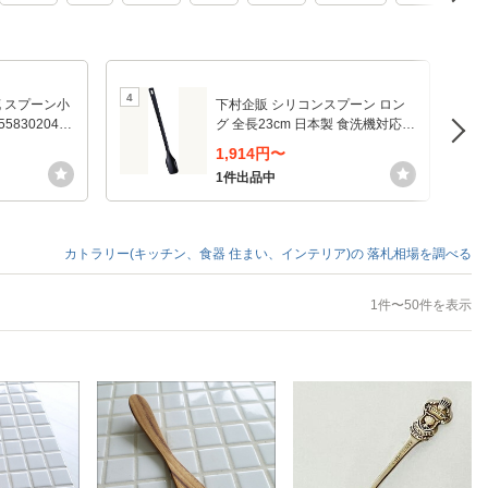
4
5
花 スプーン小
下村企販 シリコンスプーン ロン
558302041
グ 全長23cm 日本製 食洗機対応
極薄のフチですくいやすい 継ぎ目
1,914円〜
がない 燕三条 シリコーン ソフト
1件出品中
スプーン
カトラリー(キッチン、食器 住まい、インテリア)の
落札相場を調べる
1件〜50件を表示