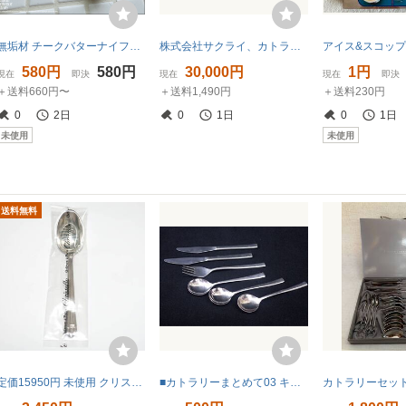
無垢材 チークバターナイフL17.5cm ジャムナイフ 木製ナイフ 木製カトラリー へら ヘラ 手作り チーク材 世界三大銘木
株式会社サクライ、カトラリーセット、フォーク１６本、ナイフ１６本、ニッケルシルバー、ステンレススチール、旧ロゴマーク有、箱無
580円
580円
30,000円
1円
現在
即決
現在
現在
即決
＋送料660円〜
＋送料1,490円
＋送料230円
0
2日
0
1日
0
1日
未使用
未使用
送料無料
定価15950円 未使用 クリストフル アリア コーヒースプーン Christofle Aria シルバー コーティング 銀 フランス 高級 食器
■カトラリーまとめて03 キャセイパシフィック航空■消費税0円