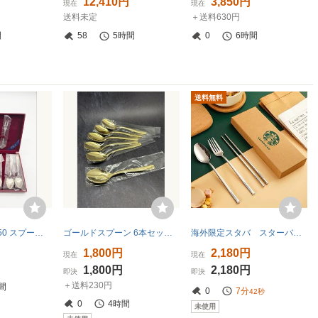
12,410円
3,850円
現在
現在
送料未定
＋送料630円
間
58
5時間
0
6時間
送料無料
純銀製 SILVER950 スプーン5本 ヒメフォーク3本 カトラリーセット 総重量112g P009
ゴールドスプーン 6本セット 金色 カトラリー 未使用品
海外限定スタバ スターバックス カトラリー 食器セット 専用箱付き シルバー色
円
1,800円
2,180円
現在
現在
1,800円
2,180円
即決
即決
＋送料230円
間
0
7分
41秒
0
4時間
未使用