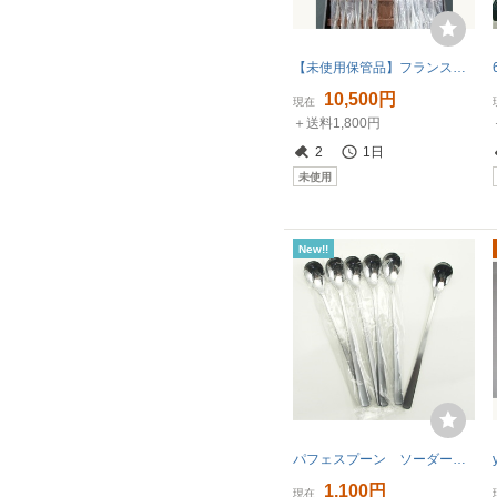
【未使用保管品】フランス高級銀食器クリストフル カトラリーセット スプーン フォーク ナイフ ディナーセット3段セット
10,500円
現在
＋送料1,800円
2
1日
未使用
New!!
パフェスプーン ソーダースプーン ６本まとめて
1,100円
現在