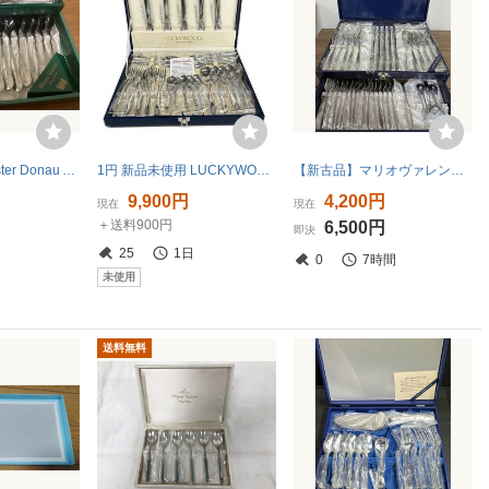
WM Werner Meister Donau Austri スプーン、ホークセット
1円 新品未使用 LUCKYWOOD ラッキーウッド 25ピース テーブルナイフ/フォーク/スプーン カトラリーセット
【新古品】マリオヴァレンティーノ カトラリーフルセット 42点 ケーキサーバー②
9,900円
4,200円
現在
現在
＋送料900円
6,500円
即決
25
1日
0
7時間
未使用
送料無料