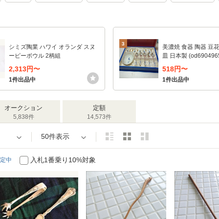
3
シミズ陶業 ハワイ オランダ スヌ
美濃焼 食器 陶器 豆
ーピーボウル 2柄組
皿 日本製 (od690496
7) 入数:5
2,313円〜
518円〜
1件出品中
1件出品中
オークション
定額
5,838件
14,573件
50件表示
入札1番乗り10%対象
定中