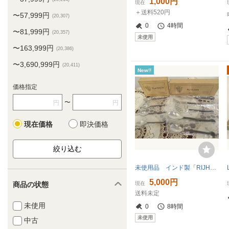
1,000円
現在
＋送料520円
〜57,999円
(20,307)
0
4時間
〜81,999円
(20,357)
未使用
〜163,999円
(20,386)
〜3,690,999円
(20,411)
New!!
価格指定
〜
円
円
現在価格
即決価格
未使用品 インド製「RIJHAWAN」ハンドメイド カトラリー・フォーク・ナイフ・スプーン５本 デミスプーン４本 ９ピース
5,000円
現在
商品の状態
送料未定
未使用
0
8時間
未使用
中古