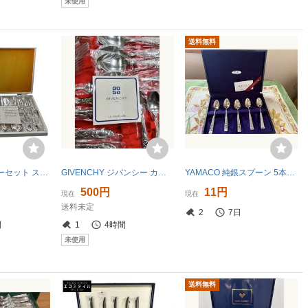
未使用
送料無料
銀製品 カトラリーセット スプーン フォーク ナイフ 12本セット 未使用 ティースプーン セット 保管品 刻印なし
GIVENCHY ジバンシー カトラリーセット スプーン フォーク 未使用品 現状品
YAMACO 純銀スプーン 5本セット 約107g
500円
11円
現在
現在
送料未定
2
7日
間
1
4時間
未使用
送料無料