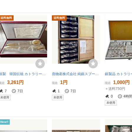
送料無料
送料無料
銀製 韓国伝統 カトラリーセット スプーン 箸 金銀 約228g
燕物産株式会社 純銀スプーン 10本セット 木箱入り
3,261円
1円
1,000円
現在
現在
現在
＋送料750円
7
7日
1
7日
0
4時
未使用
未使用
未使用
New!!