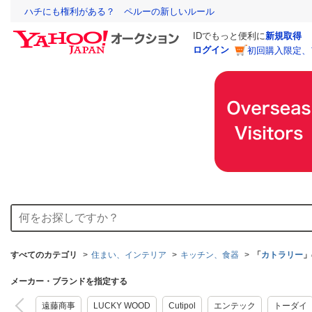
ハチにも権利がある？ ペルーの新しいルール
IDでもっと便利に
新規取得
ログイン
初回購入限定、
すべてのカテゴリ
住まい、インテリア
キッチン、食器
「
カトラリー
」
メーカー・ブランドを指定する
遠藤商事
LUCKY WOOD
Cutipol
エンテック
トーダイ