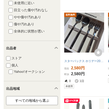
未使用に近い
目立った傷や汚れなし
送料無料
やや傷や汚れあり
傷や汚れあり
全体的に状態が悪い
出品者
ストア
スターバックス ホリデー2019 カトラリー セット スプーン&フォーク 4本 ステンレススチール・ ガラスSTARBUCKS キッチン雑貨
個人
2,580円
現在
Yahoo!オークション
2,580円
即決
0
1日
未使用
出品地域
10%対象