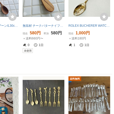
無垢材ロングスプーン/L30cm バースプーン カクテルマドラー チークマドラー 木製食器 カトラリー ナチュラルウッド 天然食器
無垢材 チークバターナイフL15cm ジャムナイフ へら ヘラ 木製ナイフ 木製カトラリー 手作り チーク材 世界三大銘木
ROLEX BUCHERER WATCHES ルツェルン 記念スプーン 約10cm 銀色 刻印あり アンティーク調
580円
580円
1,000円
現在
即決
現在
＋送料660円〜
＋送料180円
0
1日
1
1日
未使用
送料無料