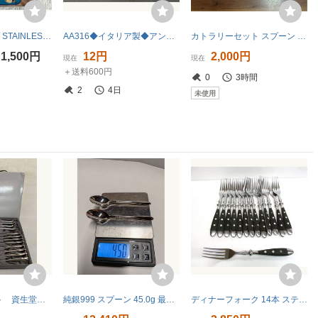
アイス&スコップ STAINLESS STEEL アイスクリームディッシャー
AA316◆イタリア製◆アンティーク調 カトラリー◆フォーク・スプーン◆彫刻◆ゴールド・ヴィンテージカラー【1円スタート】コレクション
カトラリーセット スプーン フォーク ナイフ 大量まとめ売り ステンレス
1,500円
12円
2,000円
現在
現在
＋送料600円
0
3時間
2
4日
未使用
カトラリーセット 資生堂 花椿CLUB 1996年感謝品 アンジェラ・カミングス
純銀999 スプーン 45.0g 最高級純銀洋食器 刻印有り SILVER
ディナーフォーク 14本 ステンレススチール 幅2.4ｘ長さ19.9cm 中古 101824 ☆