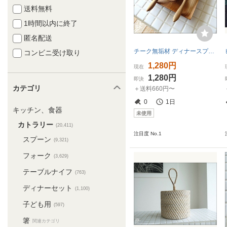
送料無料
1時間以内に終了
匿名配送
チーク無垢材 ディナースプーンL16cm スープスプーン カレースプーン レンゲ 木製カトラリー ウッドスプーン 世界三大銘木
コンビニ受け取り
1,280円
現在
1,280円
即決
カテゴリ
＋送料660円〜
0
1日
キッチン、食器
未使用
カトラリー
(20,411)
注目度 No.1
スプーン
(9,321)
フォーク
(3,629)
テーブルナイフ
(763)
ディナーセット
(1,100)
子ども用
(597)
箸
関連カテゴリ