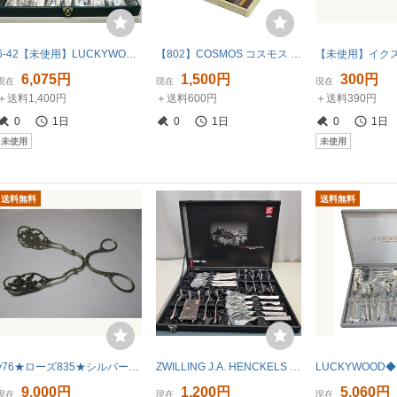
6-42【未使用】LUCKYWOOD ラッキーウッド カトラリーセット 大量セット スプーン フォーク ナイフ 箱付き
【802】COSMOS コスモス GUARANTEE 23-KT GOLD ELECTRO PLATED 電解メッキ カラトリー スプーン フォーク 12本 セット 食器 キッチン
6,075円
1,500円
300円
現在
現在
現在
＋送料1,400円
＋送料600円
＋送料390円
0
1日
0
1日
0
1日
未使用
未使用
送料無料
送料無料
y76★ローズ835★シルバー・ケーキクッキートング・ヴィンテージ・バラの透かし彫り・繊細な仕上げ
ZWILLING J.A. HENCKELS ツヴィリング TWIN Table カトラリーセット
LUCKYWOOD
9,000円
1,200円
5,060円
現在
現在
現在