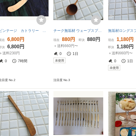
ビンテージ カトラリー トング ＋ バターナイフ
チーク無垢材 ウェーブスプーン マドラー 木製カトラリー ロングスプーン 調味料スプーン ナチュラル 天然木 素朴 L約22.5cm
6,800円
880円
880円
1,180円
現在
現在
即決
現在
＋送料660円〜
6,800円
1,180円
即決
即決
＋送料230円
＋送料660円〜
0
1日
未使用
0
7時間
0
1日
未使用
注目度 No.2
注目度 No.3