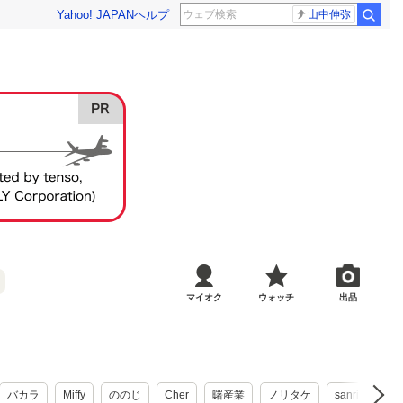
Yahoo! JAPAN
ヘルプ
山中伸弥
マイオク
ウォッチ
出品
バカラ
Miffy
ののじ
Cher
曙産業
ノリタケ
sanrio
B