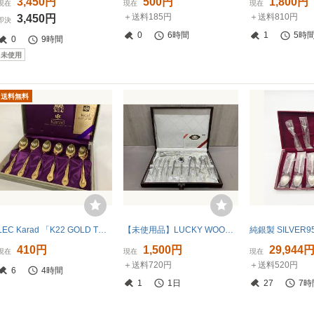
3,450円
500円
1,800円
現在
現在
現在
＋送料185円
＋送料810円
3,450円
即決
0
6時間
1
5時
0
9時間
未使用
送料無料
LEC Karad 「K22 GOLD TREATMENT」 高級ティースプーン6本セット 中古品 送料無料 1円〜【161-22.NT】
【未使用品】LUCKY WOOD ラッキーウッド カトラリーセット
410円
1,500円
29,944
現在
現在
現在
＋送料720円
＋送料520円
6
4時間
1
1日
27
7時