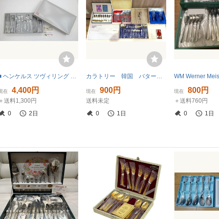
■ ヘンケルス ツヴィリング カトラリーセット 22本 ■ 経年品
カラトリー 韓国 バターナイフ/フォーク/スプーン きりこ グラス 現状お渡し 現品限り
4,400円
900円
800円
現在
現在
現在
＋送料1,300円
送料未定
＋送料760円
0
2日
0
1日
0
1日