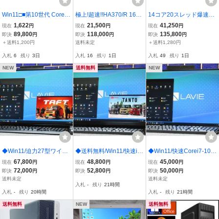
Win11□■第10世代 Core i
極上!超速!!HA370/R 16G
14コア20スレッド爆速13
7-10700/超大容量32GBメ
B M.2SSD512GB+HDD1
世代！/ Corei5-13500/ M
1,622
21,500
41,250
現在
円
現在
円
現在
円
モリ/M.2 SSD-1TB+HDD-
TB!Win11 Office2021 YA
2:SSD-1TB/ メモリ-20G
89,800
118,000
135,800
即決
円
即決
円
即決
円
3TB！DELL Vostro 3681
MAHA/23.8型液晶/Wi-Fi6/
B/ OP-HDD/ DVD-RW/ WI
＋送料1,200円
送料未定
＋送料1,280円
SFF / Office2024Pro / Wi-
BSCS地デジ/W録/付属品
FI/ Bluetooth/ Office2024
入札
6
残り
3日
入札
16
残り
1日
入札
49
残り
1日
Fi / Bluetooth
有 HA970 HA770 HA570
Pro/Win11Pro
NEW
送料無料
NEW
◆Win11/迫力27型ワイド/
◆送料無料/Win11/快速i7-
◆Win11/快速Corei7-105
快速Corei7-8565U＆20G
8565U/爆速SSD+HD2TB/
10U/高速Optaneメモリ16
67,800
48,800
45,000
現在
円
現在
円
現在
円
Bメモリ/爆速NVMeSSD
迫力23.8型ワイド/地デジ
GB＆HD1TB/迫力23.8型
72,000
52,800
50,000
即決
円
即決
円
即決
円
+大容量HD3TB/地デジW
W録画/高音質/Wi-fi/BD/新
ワイド/Wi-fi/新品KB＆無
送料未定
送料未定
入札
-
残り
21時間
録画/ハイレゾ/BD/無線KB
品KB＆無線MU/USB3.1/
線MU/USB3.1/WebCam/
入札
-
残り
20時間
入札
-
残り
21時間
＆MU/HDMI/Office/DA97
WebCam/Office/DA77M
HDMI/Office/GD187
送料無料
NEW
送料無料