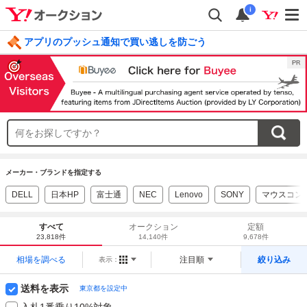
i
アプリのプッシュ通知で買い逃しを防ごう
毎日引けるくじ 今すぐ挑戦
ログイン
メーカー・ブランドを指定する
DELL
日本HP
富士通
NEC
Lenovo
SONY
マウスコン
すべて
オークション
定額
23,818件
14,140件
9,678件
相場を調べる
注目順
絞り込み
表示：
送料を表示
東京都を設定中
入札1番乗り10%対象