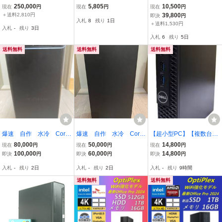
Threadripper 3990X、64
kCentre neo 5 Core i5-12
ックゲーミングパソコン
250,000
5,805
10,500
現在
円
現在
円
現在
円
コア、128スレッド、メ
400 第12世代 デスクトッ
ぷちジャンクなので大特
＋送料2,810円
39,800
即決
円
入札
8
残り
1日
モリ128GB、1TB M.SSD
プPC 本体のみ メモリ・S
価です!!
＋送料1,530円
入札
-
残り
3日
×2 Windows11Pro
SD・HDDなし 動作未確
入札
6
残り
5日
認 現状品
送料無料
送料無料
送料無料
爆速 自作 水冷 Core
爆速 自作 水冷 Core
【超小型PC】【複数台在
i7 8700 32GB SSD500
i7 8700 32GB SSD500
庫あり】DELL OptiPlex 3
80,000
50,000
14,800
現在
円
現在
円
現在
円
GB+3TB グラボ １１G
GB+3TB 中古
050 Micro｜Pentium G44
100,000
60,000
14,800
即決
円
即決
円
即決
円
B DVD 中古
00T｜8GB｜SSD256GB+
入札
-
残り
2日
入札
-
残り
2日
入札
-
残り
9時間
HDD1TB｜Win11Pro｜off
ice2021｜ #061701
送料無料
送料無料