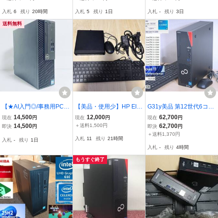
リー8GB｜SSD 16GB｜H
i7 8565U/8G/3TB+NVMe
入札
6
残り
20時間
入札
5
残り
1日
入札
-
残り
3日
DD2.0TB｜Blu-ray】（未
SSD256GB/ブルーレイ☆
チェック品）
地デジ対応
送料無料
【★AI入門◎/事務用PC】
【美品・使用少】HP Elite
G31y美品 第12世代6コア
DELL OptiPlex/ Core i5-7
Mini 805 G8 / AMD Ryzen
12スレッド 高速 メモリ1
14,500
12,000
62,700
現在
円
現在
円
現在
円
500 / RAM 8GB / SSD 25
5 5600GE / 16GB / 512G
6GB NVMe SSD 256GB
14,500
＋送料1,500円
62,700
即決
円
即決
円
6GB / Windows10 Pro / 即
B / Windows11 Home
富士通 ESPRIMO D6012/
＋送料1,370円
入札
11
残り
21時間
入札
-
残り
1日
使用OK #B92
K Core i5 12500 ～4.60G
入札
-
残り
4時間
Hz Windows11 pro 64bit
もうすぐ終了