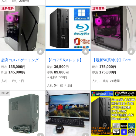
入札
-
残り
20時間
ミング 動画編集 正面光る
画面 ヴァロ 原神
Pro 2024
送料無料
送料無料
超高コスパ ゲーミングPC
【8コア/16スレッド】第1
【最新50系/水冷】Core i
AIイラスト最適 Ryzen 7
0世代i7-10700◆ブルーレ
7-14700 / RTX 5060 Ti /
135,000
36,500
175,000
現在
円
現在
円
現在
円
5700/ RX9060 XT/32GB/
イ再生/記録◆新品【SSD
RAM32GB / M.2 SSD1TB/
145,000
89,800
175,000
即決
円
即決
円
即決
円
NVMe 1TB/水冷/新品ガラ
1TB】M.2◆メモリ16GB
AI画像生成・2K/4K最新ゲ
＋送料1,500円
入札
-
残り
1日
入札
-
残り
21時間
スケース/Windows 11#K8
◆USB3.2◆Wi-Fi 5G◆Bl
ーミングPC / 新品ケース
入札
54
残り
1日
uetooth◆Office2024
組立 K63
NEW