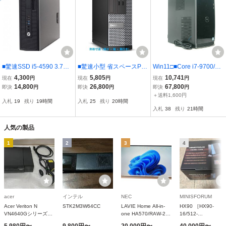
■驚速SSD i5-4590 3.7GH
■驚速小型 省スペースPC
Win11□■Core i7-9700/M.
z x4/メモリ8GB■SSD:12
DELL i7-4770 3.9G x8/メ
2 SSD-1TB+HDD-2TB/大
4,300
5,805
10,741
現在
円
現在
円
現在
円
0GB+大容量HDD:1000G
モリ16GB■SSD:960GB
容量16GBメモリ！DELL I
14,800
26,800
67,800
即決
円
即決
円
即決
円
B Win11/ Office2021 OP
Win11/Office2021 Pro/US
nspiron 3671 / Office2021
＋送料1,600円
入札
19
残り
19時間
入札
25
残り
20時間
無線LAN可/USB3.0 ■HP
B3.0/追加 無線■OPTIPLE
Pro / Wi-Fi / Bluetooth / グ
入札
38
残り
21時間
Pro Desk 600 SFF G1 1B
X 3020 SFF 5B-1
ラボ
人気の製品
1
2
3
4
acer
インテル
NEC
MINISFORUM
Acer Veriton N
STK2M3W64CC
LAVIE Home All-in-
HX90 ［HX90-
VN4640Gシリーズ
one HA570/RAW-2
16/512-
[パラレルポート搭載
[PC-HA570RAW-2]
W10Pro（5900HX