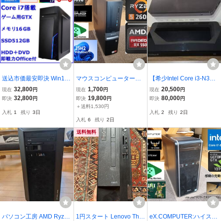
送込市価最安即決 Win11
マウスコンピューター！T
【希少Intel Core i3-N300
office Core i7 メモリ16G
he reconstruction was su
モデル】ミニPC Overcloc
32,800
1,700
20,500
現在
円
現在
円
現在
円
B SSD512GB HDD /GTX
ccessful!解る人に格安提
k4C(N300/16GB/1TB/Win
32,800
19,800
80,000
即決
円
即決
円
即決
円
でライトゲーム,4画面,事
供します。
dows11Pro)
＋送料1,530円
入札
1
残り
3日
入札
2
残り
2日
務/新品ケース マイクラ
入札
6
残り
2日
省エネ軽快PC
送料無料
パソコン工房 AMD Ryzen
1円スタート Lenovo Thin
eX.COMPUTER:ハイスペ