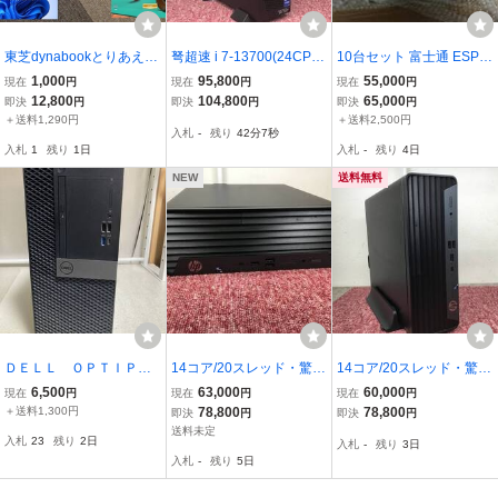
東芝dynabookとりあえず
弩超速 i 7-13700(24CPU)
10台セット 富士通 ESPRI
正規のWindows11パソコ
+大容量ストレージ+初期
MO Q7010/E /第10世代/
1,000
95,800
55,000
現在
円
現在
円
現在
円
ン快適動作品その①
設定済み★D7012/NX★C
CPU.メモリ.SSD 無し/ 通
12,800
104,800
65,000
即決
円
即決
円
即決
円
ore i 7-13700+M16GB+S
電・BIOS確認OK / 現状品
＋送料1,290円
＋送料2,500円
入札
-
残り
42分6秒
SD512GB+HDD1TB★Wi
入札
1
残り
1日
入札
-
残り
4日
n11Pro+office2021Perso
nal
NEW
送料無料
ＤＥＬＬ ＯＰＴＩＰＬ
14コア/20スレッド・驚
14コア/20スレッド・驚
ＥＸ ７０６０ＭＴ ｉ
速！13世代★HP Pro SFF
速！13世代★HP Pro SFF
6,500
63,000
60,000
現在
円
現在
円
現在
円
５－８５００ ２４０Ｇ
400 G9②★Core i 5-1350
400 G9★Core i 5-13500
＋送料1,300円
78,800
78,800
即決
円
即決
円
ＢＳＳＤ
0+M8GB★SSD256GB+H
+M8GB★SSD256GB+H
送料未定
入札
23
残り
2日
入札
-
残り
3日
DD2.0TB+Win11+office2
DD2.0TB+Win11+office2
入札
-
残り
5日
021Proplus
021Proplus