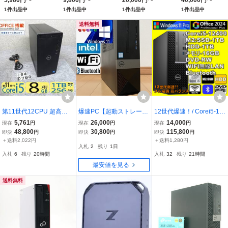
5,980円〜
9,800円〜
20,000円〜
40,000円〜
PC デスクトップ パソ
］
1件出品中
1件出品中
1件出品中
1件出品中
コン]
送料無料
第11世代12CPU 超高速C
爆速PC【起動ストレージ
12世代爆速！/ Corei5-12
ore i5 /8GB/爆速SSD 256
M.2 NVME SSD 搭載】D
400/ M2:SSD-1TB/ メモ
5,761
26,000
14,000
現在
円
現在
円
現在
円
GB + 1TB◆高速スペック
ELL Vostro 3470 / Core i5
リ-16GB/ HDD-1TB/ DVD
48,800
30,800
115,800
即決
円
即決
円
即決
円
DELL Inspiron 3891◆Wi
第9世代 / 6コア/ Win11 /D
-RW/ WIFI/ Bluetooth/ Offi
＋送料2,022円
＋送料1,280円
入札
2
残り
1日
ndows11◆Office2021◆
VDマルチ / M8GB / HDD1
ce2024Pro/Win11Pro
入札
6
残り
20時間
入札
32
残り
21時間
DVD RW◆WIFI
TB /Office2024
最安値を見る
送料無料