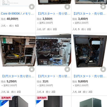
Core i9-9900K / メモリ32
【1円スタート・売り切
【1円スタート・売り切
GB / SSD 512G(M.2) / GT
り】GALLERIA ゲーミン
り】ツクモ G-GEAR ゲー
40,000
3,500
3,400
現在
円
現在
円
現在
円
X1060 / 地デジ・BD・サ
グPC / Core i7-7700K / G
ミングPC Core i7 7700 /
＋送料2,000円
＋送料2,000円
入札
-
残り
5日
ウンドカード搭載 フル装
TX 1060 6GB / メモリ 8G
16GB / RX 580 4GB / SS
入札
17
残り
2日
入札
5
残り
2日
備デスクトップPC
B / SSD 500GB + HDD 2T
D256GB / HDD1TB
B / 動作確認済み
【1円スタート売り切り】
【1円スタート・売り切
【1円スタート・売り切
【ゲーミングPC】Core i
り】Lenovo Legion Y520
り】ゲーミングPC Core i
5,250
31
9,600
現在
円
現在
円
現在
円
7-7700 / GTX 1070 8GB /
T デスクトップゲーミン
7-7700K / GTX 1650 SUP
＋送料2,000円
＋送料2,000円
＋送料2,000円
メモリ16GB / SSD 256G
グPC / Core i7-7700 / GT
ER / メモリ8GB / SSD 51
入札
11
残り
2日
入札
4
残り
2日
入札
18
残り
2日
B / Windows 11 / G-GEAR
X 1060 3GB / メモリ16G
2GB相当 / ケース新品！
ケース / 動作品
B / SSD256GB
送料無料
送料無料