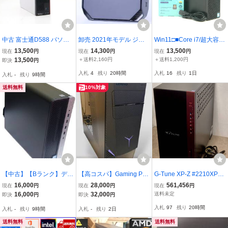
中古 富士通D588 パソコ
卸売 2021年モデル ジャ
Win11□■Core i7/超大容量
ン本体 Celeron-G4930・
ンク HP Z2 Mini G5 6-Co
32GBメモリ/SSD-512GB
13,500
14,300
13,500
現在
円
現在
円
現在
円
4GB・SSD240GB・Win1
a Xeon W-1250 訳アリ デ
+HDD-1TB！DELL OptiPl
13,500
＋送料2,160円
＋送料1,200円
即決
円
1Pro・DVD・Office202
スクトップ B-D評価
ex 5050 SFF / Office2021
入札
4
残り
20時間
入札
16
残り
1日
入札
-
残り
9時間
1・無線LAN付き 大量在
Pro / Wi-Fi / USB3.0
庫
送料無料
10%対象
【中古】【Bランク】デス
【高コスパ】Gaming PC
G-Tune XP-Z #2210XP-Z
クトップPC｜HP ProDes
i7 6700K / GTX980 / 16G
790W11 デスクトップPC
16,000
28,000
561,456
現在
円
現在
円
現在
円
k 600 G4 SFF｜i3-8100｜
B / SSD 512GB【APEX・
Core i9-13900KF GeForc
16,000
32,000
送料未定
即決
円
即決
円
メモリ8GB｜SSD:256GB
バトロワ・画像生成AI・
e RTX 4090
入札
97
残り
20時間
入札
-
残り
9時間
入札
-
残り
2日
｜Win11 PRO｜office202
動画編集】
1｜ #04151
送料無料
送料無料