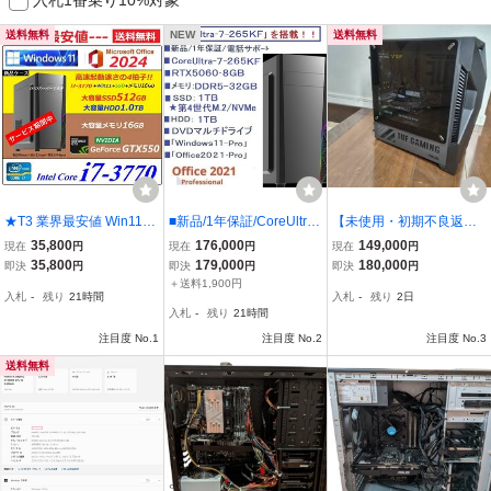
送料無料
NEW
送料無料
★T3 業界最安値 Win11 of
■新品/1年保証/CoreUltra-
【未使用・初期不良返品
fice2024 高速起動 i7-377
7-265KF/RTX5060/DDR5
対応!!】ASUS ゲーミング
35,800
176,000
149,000
現在
円
現在
円
現在
円
0・大容量新品SSD512G
-32GB/第4世代SSD-1TB-
デスクトップPC T500MV
35,800
179,000
180,000
即決
円
即決
円
即決
円
B・HDD1TB・大容量メ
M2/HDD-1TB/マルチDV
-13420H412W インテル
＋送料1,900円
入札
-
残り
21時間
入札
-
残り
2日
モリ16GB・グラボ仕様で
D/Win11Pro/Office2021Pr
Core i5 RTX 3050 メモリ
入札
-
残り
21時間
ゲームも動画も鮮やか
o/4画面/TELサポ/領収書
32GB ストレージ1TB
注目度 No.1
注目度 No.2
注目度 No.3
送料無料