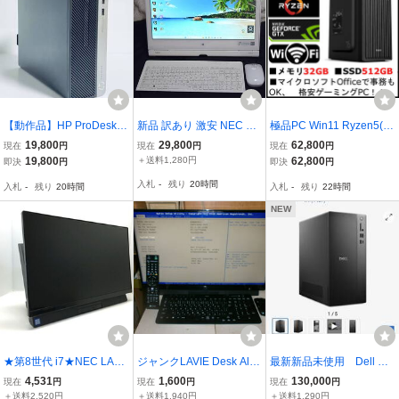
【動作品】HP ProDesk
新品 訳あり 激安 NEC LA
極品PC Win11 Ryzen5(≒
第9世代 Core i5-9500 / 8
VIE Hybrid Frista PC-HF1
Core i7 9700) GTX980 メ
19,800
29,800
62,800
現在
円
現在
円
現在
円
GB / 高速SSD 256GB / D
50BAW 最新Windows11
モリ32G SSD512GB offic
19,800
＋送料1,280円
62,800
即決
円
即決
円
VD / Windows11 Pro / 電
高価アプリ搭載 カメラ
e HDD1TB 強力万能・ゲ
入札
-
残り
20時間
入札
-
残り
20時間
入札
-
残り
22時間
源コード付 即使用可＃A1
タッチパネル 15.6インチ
ーム・事務 WiFi 4画面 ヴ
0
一体型PC
ァロ 原神
NEW
★第8世代 i7★NEC LAVI
ジャンクLAVIE Desk All-i
最新新品未使用 Dell EC
E DA770/M【FHD23.8型
n-one DA770/MAB 23.
T1250 CoreUltra7-265 メ
4,531
1,600
130,000
現在
円
現在
円
現在
円
｜Core i7-8565U｜メモ
8“一体型PC☆Win11/Core
モリ32GB ストレージ1TB
＋送料2,520円
＋送料1,940円
＋送料1,290円