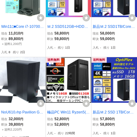
Win11□■Core i7-10700
Ｍ.2 SSD512GB+HDD1T
新品Ｍ.2 SSD1TB/Core i5
【32GBメモリ】M.2 SSD
B/Core i5 10505/メモリ1
8500/メモリ16GB/グラボ
11,010
58,800
58,000
現在
円
現在
円
現在
円
-1TB+HDD-3TB！hp Elite
6GB/マルチモニター/W外
AMD/マルチモニター/W外
89,800
59,800
59,000
即決
円
即決
円
即決
円
Desk 800G6 SFF / Office2
部アンテナ Wi-Fi 5/Blueto
部アンテナ Wi-Fi 5/Blueto
＋送料1,200円
入札
-
残り
1日
入札
-
残り
1日
024Pro / Wi-Fi / USB3.2
oth 5.1/Windows11 Pro/Of
oth 5.1/Windows11 Pro/Of
入札
8
残り
2日
fice Pro 2024
fice Pro 2024
送料無料
送料無料
NoU610♪hp Pavilion Ga
極品PC Win11 Ryzen5(≒
新品Ｍ.2 SSD 1TB/Core i
ming Desktop 690-00xx
Core i7 9700) GTX780Ti
5 9500/メモリ16GB/マル
32,000
52,800
57,800
現在
円
現在
円
現在
円
Ryzen5 2600/16GBRAM/
メモリ16G SSD512GB of
チモニター/W外部アンテ
39,800
52,800
58,800
即決
円
即決
円
即決
円
SSD256GB+HDD1TB/RX
fice HDD1.3TB 強力万
ナ intel Wi-Fi 5/Bluetooth
＋送料2,220円
入札
-
残り
22時間
入札
-
残り
1日
580/Win11Pro64bit ゲー
能・ゲーム・事務 WiFi 4
5.1/Windows11 Pro/Office