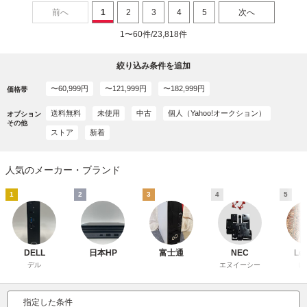
前へ
1
2
3
4
5
次へ
1〜60件/23,818件
絞り込み条件を追加
〜60,999円
〜121,999円
〜182,999円
価格帯
送料無料
未使用
中古
個人（Yahoo!オークション）
オプション
その他
ストア
新着
人気のメーカー・ブランド
1
2
3
4
5
DELL
日本HP
富士通
NEC
Le
デル
エヌイーシー
レ
指定した条件