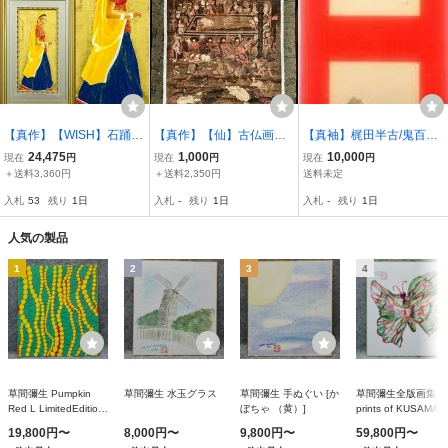
【真作】【WISH】石踊紘
【真作】【仙】古仏画
【真袖】梶田半古/鬼百合
一「村の娘」日本画 約10
「釈迦涅槃図」紙本 肉筆
＆美人図合装幅/鈴木華邨
24,475
1,000
10,000
現在
円
現在
円
現在
円
号 金泥 金箔 共シール ◆
共箱 超超大幅 金箔 仏画
に師事/美人画家/小林古
＋送料3,360円
＋送料2,350円
送料未定
民族衣装の黒髪美人 〇
仏教美術 安照寺放出 釈迦
径,前田青邨,奥村土牛の
入札
53
残り
1日
入札
-
残り
1日
入札
-
残り
1日
女性像巨匠 東京藝術大学
如来 鳥獣 鬼 絵画 掛軸 古
師/泉鏡花の恋敵/北田薄氷
卒業 #26073174
画 無銘無落款
の夫/東京生/真作
人気の製品
1
2
3
4
草間彌生 Pumpkin
草間彌生 水玉グラス
草間彌生 手ぬぐい [か
草間彌生全版画集 Al
Red L LimitedEdition
ぼちゃ （黄）]
prints of KUSAMA
絵画 アート 限定品 く
YAYOI 1979-2004
19,800円〜
8,000円〜
9,800円〜
59,800円〜
さまやよい GYK-