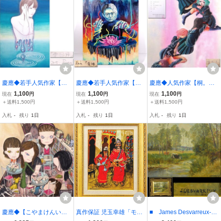
慶應◆若手人気作家【Rin
慶應◆若手人気作家【Rin
慶應◆人気作家【桐。】
a】真筆 M12号パネルに
a】真筆 油彩F20号人物画
真筆 油彩F20号美少女画
1,100
1,100
1,100
現在
円
現在
円
現在
円
紙、水彩『零回帰』美少
『昏睡』自筆サイン11
『寂しさが永遠にループ
＋送料1,500円
＋送料1,500円
＋送料1,500円
女画 25
する。』2015年制作 アー
入札
-
残り
1日
入札
-
残り
1日
入札
-
残り
1日
トコンプレックスセンタ
ー証明書付12
慶應◆【こやまけんい
真作保証 児玉幸雄「モロ
■ James Desvarreux-La
ち】真筆 紙に油彩 美少女
ッコの楽師」紙に油彩 6
rpenteur 水牛図 油彩