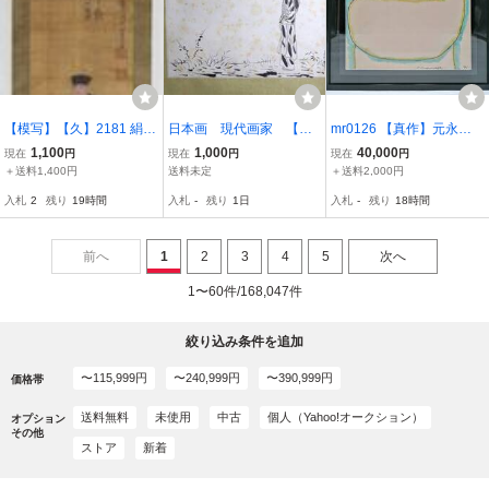
【模写】【久】2181 絹
日本画 現代画家 【模
mr0126 【真作】元永定
本 利休図 （徳林禅
写】 中村岳陵 小品
正「作品’71」抽象画 36×
1,100
1,000
40,000
現在
円
現在
円
現在
円
師） 掛け軸 模写 掛軸 京
『少女』 軸装
32 額装 ディスプレイ イ
＋送料1,400円
送料未定
＋送料2,000円
都古物
ンテリア コレクション
入札
2
残り
19時間
入札
-
残り
1日
入札
-
残り
18時間
前へ
1
2
3
4
5
次へ
1〜60件/168,047件
絞り込み条件を追加
〜115,999円
〜240,999円
〜390,999円
価格帯
送料無料
未使用
中古
個人（Yahoo!オークション）
オプション
その他
ストア
新着