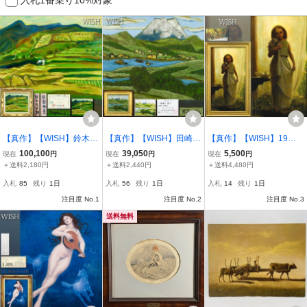
【真作】【WISH】鈴木信
【真作】【WISH】田崎広
【真作】【WISH】19世
太郎 鑑定書付「田園風
助 鑑定書付「箱根の富
紀絵画 サイン有 油彩 25
100,100
39,050
5,500
現在
円
現在
円
現在
円
景」油彩 約8号 ◆緑豊か
士」油彩 8号 ◆湖と緑に
号大 大作 1868年作 ◆入
＋送料2,180円
＋送料2,440円
＋送料4,480円
な棚田の山里名画 〇
映える堂々の富士名画
手困難・花を抱いて佇む
入札
85
残り
1日
入札
56
残り
1日
入札
14
残り
1日
日本芸術院会員 文化功労
〇文化勲章 日本芸術院
可憐な少女名画 #2607
者 #26073331
注目度 No.1
会員 #26072274
注目度 No.2
2273
注目度 No.3
送料無料