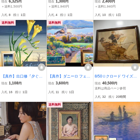
6,325
1,300
2,400
現在
円
現在
円
現在
円
画 額装 ブレイク前夜出演
号 豪華額装 布タトウ 人
額装 【真作】ジェーム
＋送料1,500円
＋送料1,940円
＋送料1,940円
作家15
物像名画 〇パリ風景巨匠
ズ・デヴァルー・ラルパ
入札
8
残り
1日
入札
4
残り
1日
入札
10
残り
1日
二紀会委員 師:田村孝之助
ントゥール 19世紀 フ
ランス絵画 ys415
送料無料
送料無料
【真作】出口修『夕ぐれ
【真作】ダニーロ フェル
8/50☆クロード ワイズバ
とフリージヤ』油彩画 F4
ナンデス『丘のプロムナ
ッシュ コンサート 50F L
1,108
3,600
40,500
現在
円
現在
円
現在
円
号 額装 直筆サイン/フリ
ード』 油彩画 4号 額装/
E PETIT CONCERT 真作
送料は商品ページ参照
入札
16
残り
1日
入札
11
残り
1日
ージア 油彩 絵画 風景画
油彩 油絵 風景画 骨董 古
ギャルリーためなが サイ
入札
32
残り
20時間
花 骨董 アンティーク ヴ
美味 古美術 アンティーク
ズ約131.5×104.5ｃｍ 写
ィンテージ
ヴィンテージ
真追加あり☆
送料無料