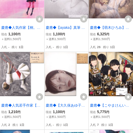
慶應◆人気作家【桐。】
慶應◆【ayaka】真筆 ド
慶應◆【萌木ひろみ】真
真筆 油彩M20号美少女画
ローイング 紙に鉛筆『in l
筆 F10号パネルにアクリ
1,100
1,100
6,325
現在
円
現在
円
現在
円
『いきている』2015年制
ove with love』自筆サイ
ル・モデリングペースト
＋送料1,500円
＋送料1,500円
＋送料1,500円
作 アートコンプレックス
ン 額装 19
『妖虫』個展出品作 26
入札
-
残り
1日
入札
-
残り
1日
入札
26
残り
1日
センター証明書付13
慶應◆人気若手作家【眞
慶應◆【大久保あゆ子】
慶應◆【こやまけんい
田絵梨香】真筆 ボードに
真筆 F4号パネルに紙 油
ち】真筆 紙に油彩 美少女
1,210
1,100
5,775
現在
円
現在
円
現在
円
アクリル 人物画『ある過
彩・テンペラ画『願い』
画『お昼休みの時間』額
＋送料1,500円
＋送料1,500円
＋送料1,500円
去の少女』自筆サイン 20
女性像 29
装 ブレイク前夜出演作家
入札
2
残り
1日
入札
-
残り
1日
入札
7
残り
1日
06年制作27
16