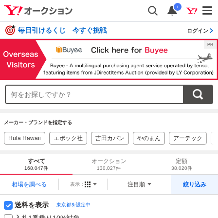
i
毎日引けるくじ 今すぐ挑戦
ログイン
メーカー・ブランドを指定する
Hula Hawaii
エポック社
吉田カバン
やのまん
アーテック
すべて
オークション
定額
168,047件
130,027件
38,020件
相場を調べる
注目順
絞り込み
表示：
送料を表示
東京都を設定中
入札1番乗り10%対象