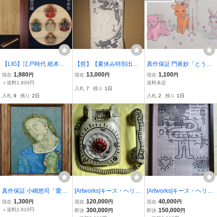
【LIG】江戸時代 紙本彩
【哲】【夏休み特別出
真作保証 門眞妙「とうめ
色 古仏画 五大虚空蔵菩薩
品】【真筆】仙厓筆 水
いなおうこく」2010年ミ
1,980
13,000
1,100
現在
円
現在
円
現在
円
(虚空蔵曼荼羅) 掛軸 時代
墨自画賛「飛龍在天」
クストメディア一点物 キ
＋送料1,800円
送料未定
入札
7
残り
1日
書付箱 密教 細密絵付け
（江戸後期）
ャラクター絵画 検 アニメ
入札
9
残り
2日
入札
2
残り
1日
表具師 武村岳祐 法印 如
ロリータ カワイイ ぬいぐ
真2607.720
るみ 少女
真作保証 小嶋悠司「愛
[Artworks]キース・ヘリン
[Artworks]キース・ヘリン
「母子」」油彩 12号 大作
グ|電話機にマーカーでア
グ|新聞にハートなど肉筆|
1,300
120,000
40,000
現在
円
現在
円
現在
円
1988年作 豪華額装 共シ
イコン|肉筆|油彩|2箇所に
1981年|マーカー|油彩|肉
＋送料2,810円
300,000
150,000
即決
円
即決
円