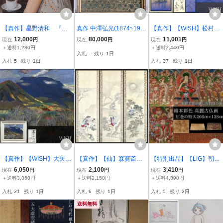
【真作】星野清和 『窓
真作 中澤弘光(1874~196
【真作】【WISH】松村公
辺のカフェ』 Ｆ４ 20
4) の0号裸婦。日本芸術
太「ハロン湾」日本画 10
12,000
80,000
11,001
現在
円
現在
円
現在
円
26年作 人物画 油絵
院元会員。文化功労者。
号 金落款 金泥 共シール
＋送料1,280円
＋送料2,440円
入札
-
残り
1日
写実画 油彩画 リアリ
黒田清輝に師事。白日会
◆美しい夕暮れの一艘の
入札
5
残り
1日
入札
37
残り
1日
ズム 美人画 本人出品
創設。伊藤清永、中山忠
舟名画 〇院展人気画
彦、野田弘志の先輩。
家 #26073046
【真作】【WISH】大矢紀
【真作】【仙】森寛斎
【特別出品】【LIG】朝鮮
「暮れゆく浅間」日本画
「源義光 清少納言 源義家
王朝が遺した信仰の美 絹
6,050
2,100
3,410
現在
円
現在
円
現在
円
10号 金落款 金泥 プラチ
三幅対」絹本 肉筆 合箱
本彩色 高麗古仏画 特大26
＋送料3,360円
＋送料2,150円
＋送料4,890円
ナ泥 共シール ◆雄大な浅
歴史人物画 武者絵 甲冑
6㎝×138㎝ 時代朝鮮 朝鮮
入札
21
残り
1日
入札
6
残り
1日
入札
5
残り
2日
間山 〇現代巨匠 #26
美人画 絵画 掛軸 幕末-明
古画 肉筆 李朝 資産家収
073045
治期 山口の人
蔵2607.752
送料無料