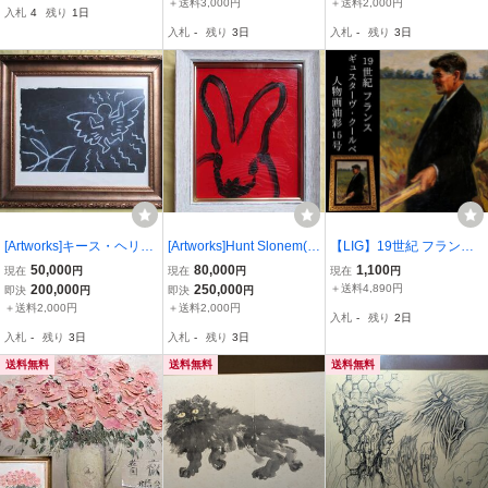
ール 布タトウ 名画 〇創
直筆サイン
筆|キース・ヘリング財団
＋送料3,000円
＋送料2,000円
入札
4
残り
1日
画会会員 京都芸大名誉教
証明書
入札
-
残り
3日
入札
-
残り
3日
授 2673
[Artworks]キース・ヘリン
[Artworks]Hunt Slonem(ハ
【LIG】19世紀 フランス
グ|Angel(天使)|地下鉄の
ント・スローネム)|赤いう
Gustave Courbet ギュス
50,000
80,000
1,100
現在
円
現在
円
現在
円
チョーク作品|肉筆|ヘリン
さぎ|2019年|肉筆|原画|油
ターヴ・クールベ 油彩15
200,000
250,000
＋送料4,890円
即決
円
即決
円
グ自筆証明書
彩|サイン真正証明書
号 人物画 西洋古画 写実
＋送料2,000円
＋送料2,000円
入札
-
残り
2日
主義 資産家収蔵品2607.7
入札
-
残り
3日
入札
-
残り
3日
30
送料無料
送料無料
送料無料