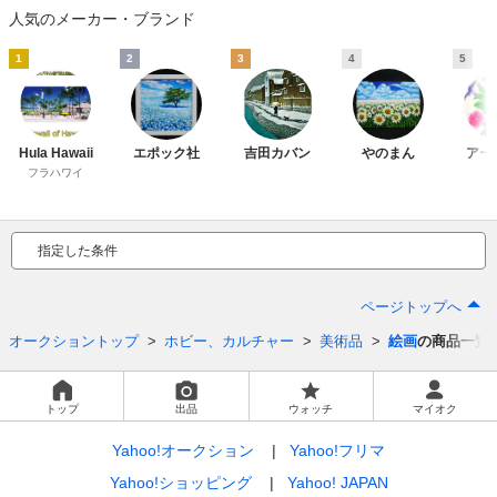
人気のメーカー・ブランド
1
2
3
4
5
Hula Hawaii
エポック社
吉田カバン
やのまん
アー
フラハワイ
指定した条件
ページトップへ
オークショントップ
ホビー、カルチャー
美術品
絵画
の商品一覧
トップ
出品
ウォッチ
マイオク
Yahoo!オークション
Yahoo!フリマ
Yahoo!ショッピング
Yahoo! JAPAN