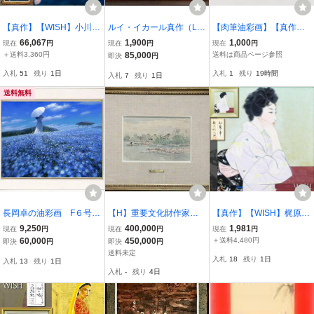
【真作】【WISH】小川以
ルイ・イカール真作（Lo
【肉筆油彩画】【真作】
久男「リュートを奏でる
uis Icart, 18881950）によ
作者不詳 SHENG サイン
66,067
1,900
1,000
現在
円
現在
円
現在
円
少女 ムーサの娘」油彩 15
る1922年頃制作のオリジ
有 P12号 アジア 農村風景
＋送料3,360円
85,000
送料は商品ページ参照
即決
円
号 大作 ◆現代の裸婦展出
ナル銅版画・アール・デ
牛車 セピア調 インテリア
入札
51
残り
1日
入札
1
残り
19時間
入札
7
残り
1日
品作名画 〇女性像人気
コを代表するフランスの
絵画 当時物
画家 #26073165
版画・
送料無料
長岡卓の油彩画 F６号
【H】重要文化財作家
【真作】【WISH】梶原緋
「ネモフィラの丘の優し
『浅井忠』全画集掲載 浅
佐子「初夏の卓」日本画
9,250
400,000
1,981
現在
円
現在
円
現在
円
い風」 風景画 ネモフ
井忠作品集掲載 ブリヂス
約10号 金落款 金泥 共シ
60,000
450,000
＋送料4,480円
即決
円
即決
円
ィラ 花 写実の実力派
トン美術館名作展出品 梅
ール ◆気品ある横顔の和
送料未定
入札
18
残り
1日
入札
13
残り
1日
の力作 ［真贋］ 額は
原龍三郎・都鳥成一 鑑題
美人 〇女流巨匠 日展
入札
-
残り
4日
新品
シール 東美鑑定書
参与 #26063230