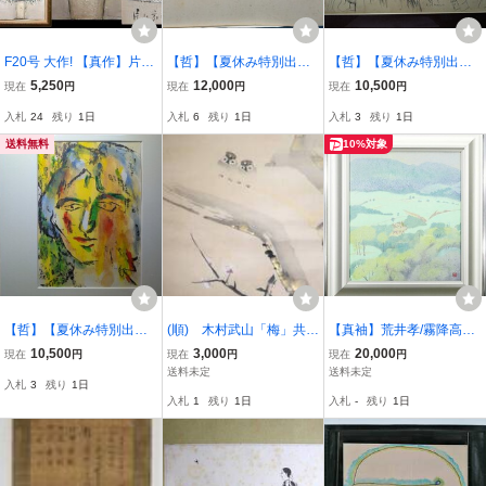
F20号 大作! 【真作】片山
【哲】【夏休み特別出
【哲】【夏休み特別出
弘明 『薔薇』バラ 油彩画
品】【真筆】須田国太郎
品】【真筆】海老原喜之
5,250
12,000
10,500
現在
円
現在
円
現在
円
直筆サイン/光陽会 絵画
の猫の絵のある画帳 水
助デッサン「燃ゆる」
入札
24
残り
1日
入札
6
残り
1日
入札
3
残り
1日
油彩 油絵 アート 美術品
彩（1940年頃）
（海老原幸子鑑定・昭和
骨董 古美味 古美術 アン
時代）
送料無料
10%対象
ティーク
【哲】【夏休み特別出
(順) 木村武山「梅」共
【真袖】荒井孝/霧降高原
品】【真筆】里見勝蔵
箱 紙本肉筆
(栃木日光)図額/涼風吹く
10,500
3,000
20,000
現在
円
現在
円
現在
円
水彩「顔」（A.J.C.auctio
高原風景/F10/共シール/平
送料未定
送料未定
入札
3
残り
1日
n・昭和時代）
山郁夫に師事/日本美術院
入札
1
残り
1日
入札
-
残り
1日
特待/栃木県文化功労者/栃
木足利生/真作