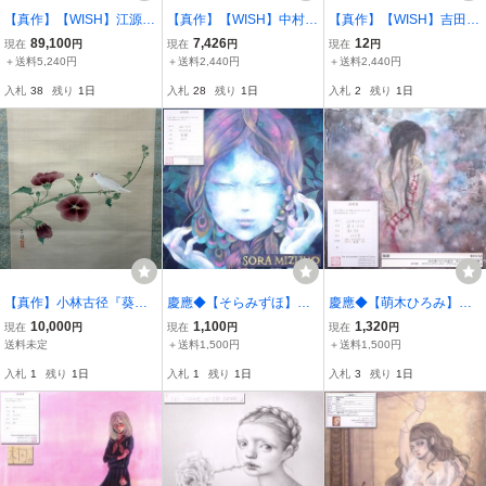
【真作】【WISH】江源
【真作】【WISH】中村岳
【真作】【WISH】吉田多
「古都」油彩 30号 大作 1
陵 日本画 10号 ◆涼やか
最「斑の椿」日本画 8号
89,100
7,426
12
現在
円
現在
円
現在
円
996年作 金箔仕様 共シー
な酒杯と瑞々しい白桃
共シール ◆淡い背景に映
＋送料5,240円
＋送料2,440円
＋送料2,440円
ル ◆悠久の時を伝える白
〇文化勲章 日本芸術院
える清楚な絞り椿 〇
入札
38
残り
1日
入札
28
残り
1日
入札
2
残り
1日
馬 〇兵馬俑画第一人
会員 文化功労者 物故巨匠
無所属 武蔵野美術大学卒
者 #26072045
#26073060
業 #26063339
【真作】小林古径『葵』
慶應◆【そらみずほ】真
慶應◆【萌木ひろみ】真
花鳥図 絹本 美品 タ
筆 個展出品作 アクリル F
筆 SSMパネルにアクリ
10,000
1,100
1,320
現在
円
現在
円
現在
円
トウ箱付二重箱 共箱
20号人物画『夏椿』美少
ル・モデリングペース
送料未定
＋送料1,500円
＋送料1,500円
守静堂蔵
女画 2015年制作 アート
ト・鉛筆・ペン『軌跡』2
入札
1
残り
1日
入札
1
残り
1日
入札
3
残り
1日
コンプレックスセンター
013年制作 証明書付 27
証明書付10