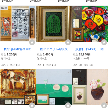
1件出品中
2件出品中
1件出品中
1件出品中
63040
NEW
『模写 倭画/世界的巨匠
『模写 アクリル画/現代作
【真作】【WISH】田辺三
【棟方志功】仏画「大弁
家巨匠【草間彌生】「南
重松「薔薇」油彩 4号 19
1,200
1,400
15,840
現在
円
現在
円
現在
円
財天妃図」紙本 共箱 棟方
瓜 緑」 裏 サイン/SM 額
70年作 そごう百貨店取扱
送料未定
送料未定
＋送料2,180円
巴里爾 シール/表装縦119c
縦39cm横32cm』 手描
作品 ◆生命感溢れる大輪
入札
3
残り
4日
入札
4
残り
2日
入札
30
残り
1日
m横43cmまくり縦60cm
の薔薇 〇北海道巨匠
横32cm』手描き
#26073008