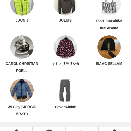
JUUN.J
JULIUS
nude:masahiko
maruyama
CAROL CHRISTIAN
キミノリモリシタ
ISAAC SELLAM
POELL
WLG by GIORGIO
ripvanwinkle
BRATO