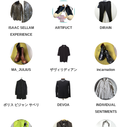
ISAAC SELLAM
ARTIFUCT
DIRAIN
EXPERIENCE
MA_JULIUS
ザヴィリディアン
incarnation
ボリス ビジャン サベリ
DEVOA
INDIVIDUAL
SENTIMENTS