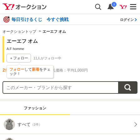
i
毎日引けるくじ 今すぐ挑戦
ログイン
オークショントップ
エーエフ オム
エーエフ オム
A.F homme
＋フォロー
11
人がフォロー中
フォロー
して
新着
をチェ
2
件出品されています
落札価格：平均1,000円
ック！
ファッション
すべて
（2件）