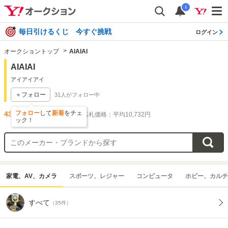
i
毎日引けるくじ 今すぐ挑戦
ログイン
オークショントップ
AIAIAI
AIAIAI
アイアイアイ
＋フォロー
31
人がフォロー中
フォロー
して
新着
をチェ
43
件出品されています
落札価格：平均10,732円
ック！
家電、AV、カメラ
スポーツ、レジャー
コンピュータ
ホビー、カルチ
すべて
（35件）