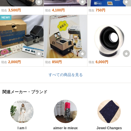
3,500円
4,100円
750円
現在
現在
現在
NEW!!
2,000円
850円
6,000円
現在
現在
現在
すべての商品を見る
関連メーカー・ブランド
I am I
aimer le mieux
Jewel Changes