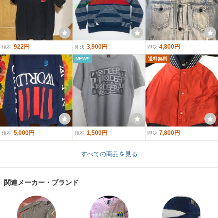
922円
3,900円
4,800円
現在
即決
即決
NEW!!
送料無料
5,000円
1,500円
7,800円
現在
現在
即決
すべての商品を見る
関連メーカー・ブランド