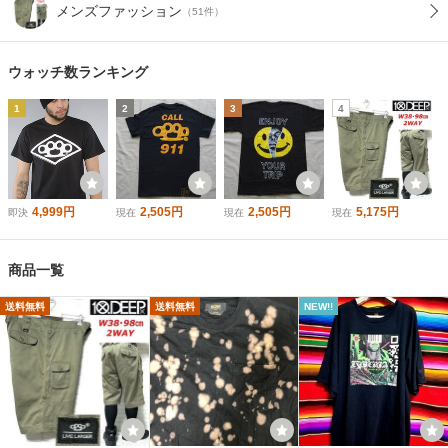
メンズファッション
（51件）
ウォッチ数ランキング
1
2
3
4
4,999円
2,505円
2,505円
5,175円
即決
現在
現在
現在
商品一覧
送料無料
送料無料
NEW!!