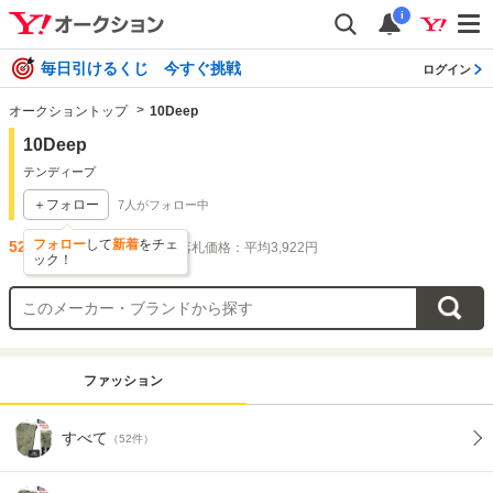
i
毎日引けるくじ 今すぐ挑戦
ログイン
オークショントップ
10Deep
10Deep
テンディープ
＋フォロー
7
人がフォロー中
フォロー
して
新着
をチェ
52
件出品されています
落札価格：平均3,922円
ック！
ファッション
すべて
（52件）