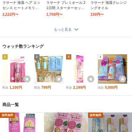
ラサーナ 海藻 ヘア エッ
ラサーナ プレミオール 2
ラサーナ 海藻クレンジ
センス ヒートメモリー 7
1日間 スターターセット
ングオイル
5ml
(シャンプー トリートメ
2,222円〜
1,700円〜
150円〜
ント ヘアエッセンス)
もっと見る
ウォッチ数ランキング
1
2
3
4
1,100円
799円
2,199円
5,000円
即決
即決
即決
現在
商品一覧
送料無料
送料無料