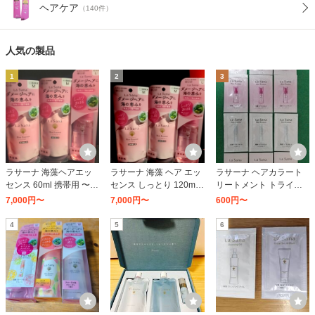
ヘアケア
（140件）
人気の製品
1
2
3
ラサーナ 海藻ヘアエッ
ラサーナ 海藻 ヘア エッ
ラサーナ ヘアカラート
センス 60ml 携帯用 〜洗
センス しっとり 120ml×
リートメント トライア
い流さないタイプ〜
1
ルセット
7,000円〜
7,000円〜
600円〜
4
5
6