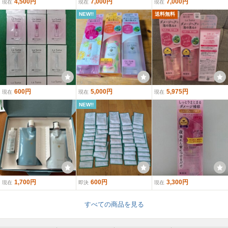
4,500円
7,000円
7,000円
現在
現在
現在
NEW!!
送料無料
600円
5,000円
5,975円
現在
現在
現在
NEW!!
1,700円
600円
3,300円
現在
即決
現在
すべての商品を見る