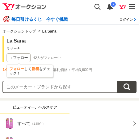
i
毎日引けるくじ 今すぐ挑戦
ログイン
オークショントップ
La Sana
La Sana
ラサーナ
＋フォロー
42
人がフォロー中
フォロー
して
新着
をチェ
145
件出品されています
落札価格：平均3,600円
ック！
ビューティー、ヘルスケア
すべて
（145件）