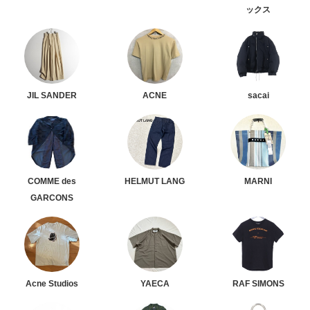
ックス
JIL SANDER
ACNE
sacai
COMME des
HELMUT LANG
MARNI
GARCONS
Acne Studios
YAECA
RAF SIMONS