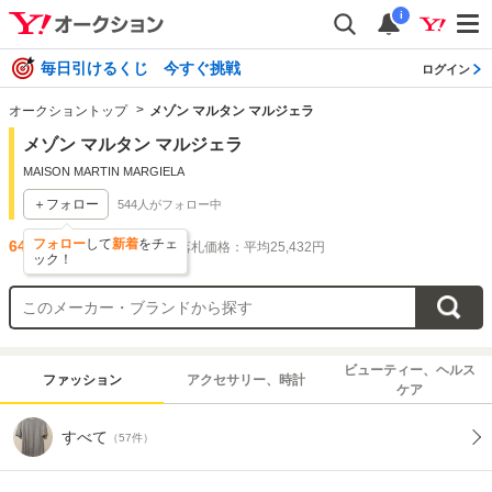
i
毎日引けるくじ 今すぐ挑戦
ログイン
オークショントップ
メゾン マルタン マルジェラ
メゾン マルタン マルジェラ
MAISON MARTIN MARGIELA
＋フォロー
544
人がフォロー中
フォロー
して
新着
をチェ
64
件出品されています
落札価格：平均25,432円
ック！
ビューティー、ヘルス
ファッション
アクセサリー、時計
ケア
すべて
（57件）