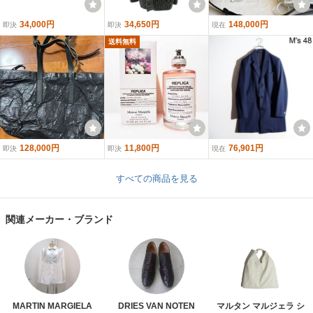
34,000円
34,650円
148,000円
即決
即決
現在
送料無料
128,000円
11,800円
76,901円
即決
即決
現在
すべての商品を見る
関連メーカー・ブランド
MARTIN MARGIELA
DRIES VAN NOTEN
マルタン マルジェラ シ