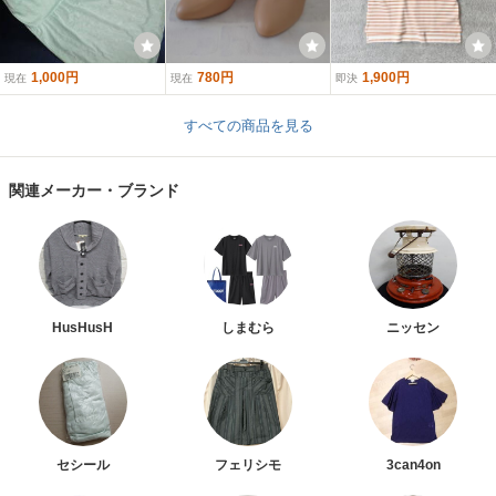
1,000円
780円
1,900円
現在
現在
即決
すべての商品を見る
関連メーカー・ブランド
HusHusH
しまむら
ニッセン
セシール
フェリシモ
3can4on