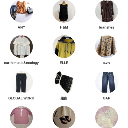
ANY
H&M
branshes
earth music&ecology
ELLE
a.v.v
GLOBAL WORK
組曲
GAP