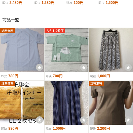
2,480円
1,280円
100円
1,500円
即決
即決
現在
即決
商品一覧
送料無料
もうすぐ終了
780円
700円
1,000円
即決
即決
現在
送料無料
送料無料
880円
1,000円
2,200円
即決
現在
即決