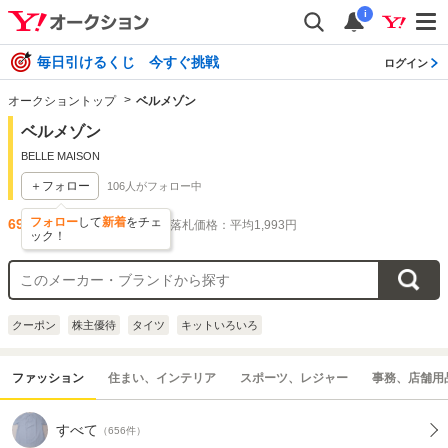
i
毎日引けるくじ 今すぐ挑戦
ログイン
オークショントップ
ベルメゾン
ベルメゾン
BELLE MAISON
＋フォロー
106
人がフォロー中
フォロー
して
新着
をチェ
693
件出品されています
落札価格：平均1,993円
ック！
クーポン
株主優待
タイツ
キットいろいろ
ファッション
住まい、インテリア
スポーツ、レジャー
事務、店舗用
すべて
（656件）