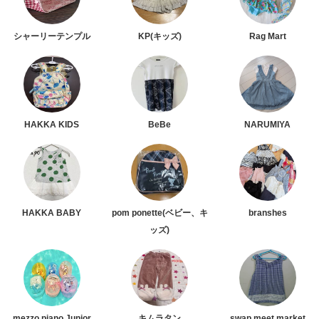
シャーリーテンプル
KP(キッズ)
Rag Mart
HAKKA KIDS
BeBe
NARUMIYA
HAKKA BABY
pom ponette(ベビー、キ
branshes
ッズ)
mezzo piano Junior
キムラタン
swap meet market