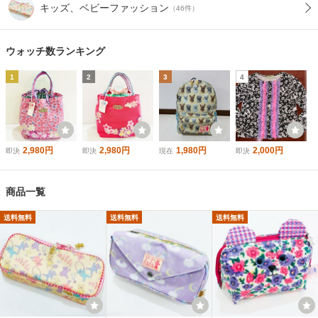
キッズ、ベビーファッション
（46件）
ウォッチ数ランキング
1
2
3
4
2,980円
2,980円
1,980円
2,000円
即決
即決
現在
即決
商品一覧
送料無料
送料無料
送料無料