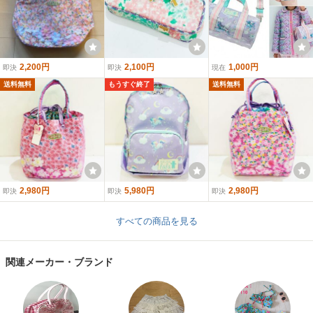
2,200円
2,100円
1,000円
即決
即決
現在
送料無料
もうすぐ終了
送料無料
2,980円
5,980円
2,980円
即決
即決
即決
すべての商品を見る
関連メーカー・ブランド