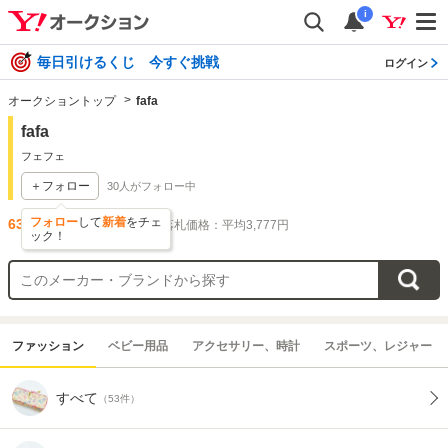
i
毎日引けるくじ 今すぐ挑戦
ログイン
オークショントップ
fafa
fafa
フェフェ
＋フォロー
30
人がフォロー中
フォロー
して
新着
をチェ
63
件出品されています
落札価格：平均3,777円
ック！
ファッション
ベビー用品
アクセサリー、時計
スポーツ、レジャー
すべて
（53件）