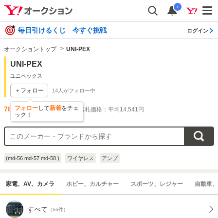
i
毎日引けるくじ 今すぐ挑戦
ログイン
オークショントップ
UNI-PEX
UNI-PEX
ユニペックス
＋フォロー
14
人がフォロー中
フォロー
して
新着
をチェ
78
件出品されています
落札価格：平均14,541円
ック！
(md-56 md-57 md-58 )
ワイヤレス
アンプ
家電、AV、カメラ
ホビー、カルチャー
スポーツ、レジャー
自動車、
すべて
（66件）