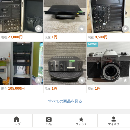
23,800円
1円
9,500円
現在
現在
現在
NEW!!
105,000円
1円
1円
現在
現在
現在
すべての商品を見る
トップ
出品
ウォッチ
マイオク