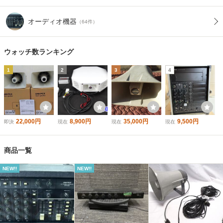
オーディオ機器
（64件）
ウォッチ数ランキング
1
2
3
4
22,000円
8,900円
35,000円
9,500円
即決
現在
現在
現在
商品一覧
NEW!!
NEW!!