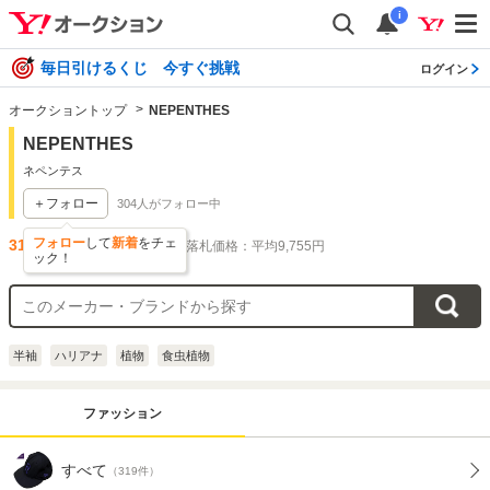
i
毎日引けるくじ 今すぐ挑戦
ログイン
オークショントップ
NEPENTHES
NEPENTHES
ネペンテス
＋フォロー
304
人がフォロー中
フォロー
して
新着
をチェ
319
件出品されています
落札価格：平均9,755円
ック！
半袖
ハリアナ
植物
食虫植物
ファッション
すべて
（319件）