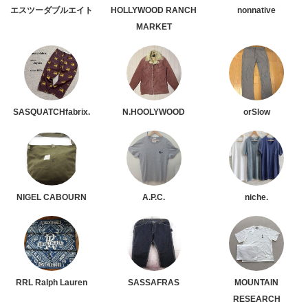
エスツーダブルエイト
HOLLYWOOD RANCH
nonnative
MARKET
SASQUATCHfabrix.
N.HOOLYWOOD
orSlow
NIGEL CABOURN
A.P.C.
niche.
RRL Ralph Lauren
SASSAFRAS
MOUNTAIN
RESEARCH