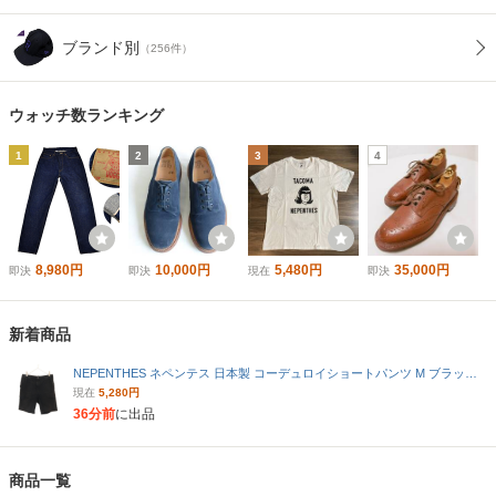
ブランド別
（256件）
ウォッチ数ランキング
1
2
3
4
8,980円
10,000円
5,480円
35,000円
即決
即決
現在
即決
新着商品
NEPENTHES ネペンテス 日本製 コーデュロイショートパンツ M ブラック メンズ
現在
5,280円
36分前
に出品
商品一覧