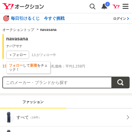
i
毎日引けるくじ 今すぐ挑戦
ログイン
オークショントップ
navasana
navasana
ナバアサナ
＋フォロー
1
人がフォロー中
フォロー
して
新着
をチェ
19
件出品されています
落札価格：平均1,159円
ック！
ファッション
すべて
（19件）