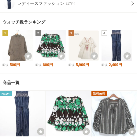
レディースファッション
（17件）
ウォッチ数ランキング
1
2
3
4
500円
600円
5,900円
2,400円
即決
即決
即決
即決
商品一覧
NEW!!
送料無料