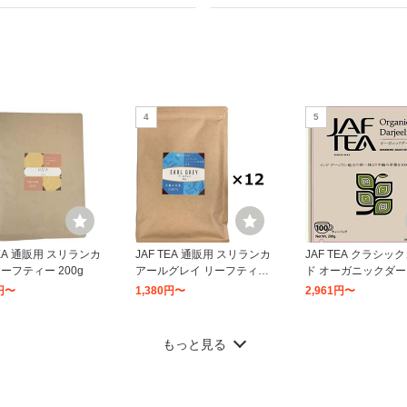
4
5
TEA 通販用 スリランカ
JAF TEA 通販用 スリランカ
JAF TEA クラシッ
ーフティー 200g
アールグレイ リーフティー
ド オーガニックダ
200g
ティーバッグ 100袋
0円〜
1,380円〜
2,961円〜
ト
もっと見る