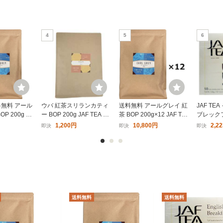
4
5
6
料無料 アール
ウバ 紅茶スリランカティ
送料無料 アールグレイ 紅
JAF T
P 200g JA
ー BOP 200g JAF TEA 高
茶 BOP 200g×12 JAF TE
ブレックフ
粉砕茶葉 代引
級粉砕茶葉 代引日時指
A 高級粉砕茶葉 まとめ買
P) 100g
1,200円
10,800円
2,2
即決
即決
即決
定不可 メール便送料無料
い 業務用 離島送料別途
おためし
見積
送料無料
送料無料