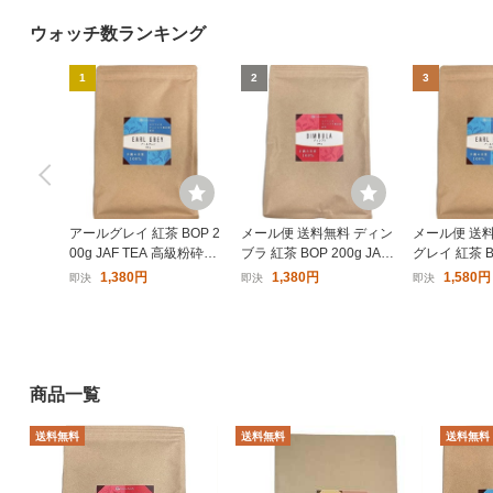
ウォッチ数ランキング
JAF TEA クラシックゴール
1
2
3
ド イングリッシュブレック
ファスト ティーバッグ 20
598円〜
袋
アールグレイ 紅茶 BOP 2
メール便 送料無料 ディン
メール便 送
00g JAF TEA 高級粉砕茶
ブラ 紅茶 BOP 200g JAF
グレイ 紅茶 BO
葉
TEA 高級粉砕茶葉 代引
F TEA 高級
1,380円
1,380円
1,580円
即決
即決
即決
日時指定不可 ディンバ
日時指定不可
ラ
商品一覧
送料無料
送料無料
送料無料