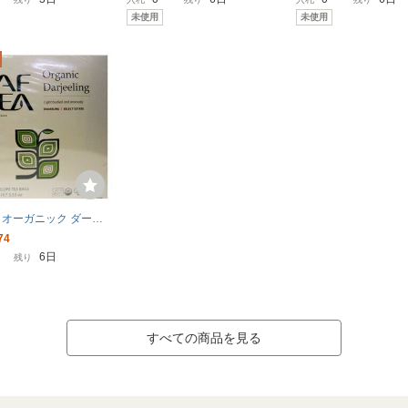
見積 ディンバラ
料別途見積
未使用
未使用
EA オーガニック ダージ
X50P) 100g
74
6日
残り
すべての商品を見る