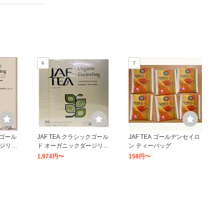
6
7
クゴール
JAF TEA クラシックゴール
JAF TEA ゴールデンセイロ
ージリン
ド オーガニックダージリン
ン ティーバッグ
 ×1セッ
ティーバッグ 50袋 ×1セッ
1,974円〜
158円〜
ト