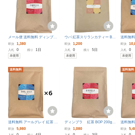
メール便 送料無料 ディンブラ
ウバ 紅茶スリランカティー BO
送料無料
紅茶 BOP 200g JAF TEA 高級
P 200g JAF TEA 高級粉砕茶葉
P 200g
1,380
1,200
10,
即決
即決
即決
粉砕茶葉 代引日時指定不
代引日時指定不可 メール便
茶葉 ま
0
1日
0
5日
0
入札
残り
入札
残り
入札
可 ディンバラ
送料無料 おためし
送料別
未使用
未使用
未使用
送料無料
送料無料
送料無料 アールグレイ 紅茶 BO
ディンブラ 紅茶 BOP 200g J
送料無料
P 200g×6 JAF TEA 高級粉砕茶
AF TEA 高級粉砕茶葉 ディン
200g×6
5,980
1,080
5,4
即決
即決
即決
葉 まとめ買い 業務用 離島送
バラ
葉 まと
0
4日
0
3日
0
入札
残り
入札
残り
入札