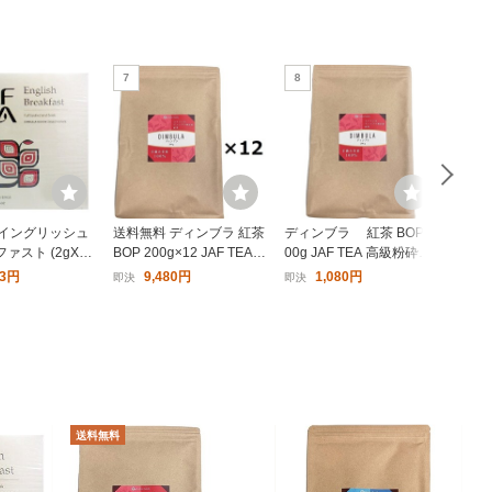
7
8
9
EA イングリッシュ
送料無料 ディンブラ 紅茶
ディンブラ 紅茶 BOP 2
送料無
ァスト (2gX50
BOP 200g×12 JAF TEA
00g JAF TEA 高級粉砕茶
茶 BO
高級f粉砕茶葉 まとめ買
葉 ディンバラ
高級
23円
9,480円
1,080円
即決
即決
即決
い 業務用 離島送料別途
業務
見積 ディンバラ
積
送料無料