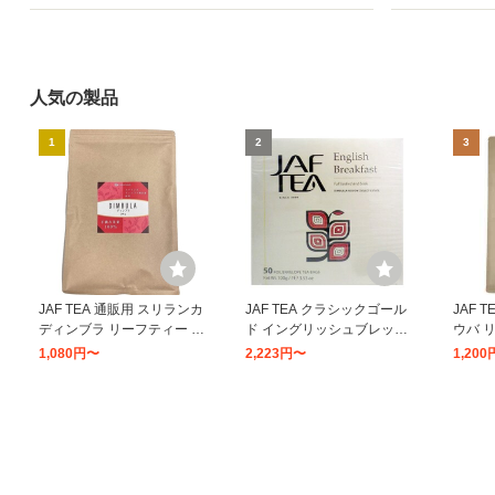
人気の製品
1
2
3
JAF TEA 通販用 スリランカ
JAF TEA クラシックゴール
JAF 
ディンブラ リーフティー 2
ド イングリッシュブレック
ウバ リ
00g
ファスト ティーバッグ 50
1,080円〜
2,223円〜
1,20
袋 ×1セット
8