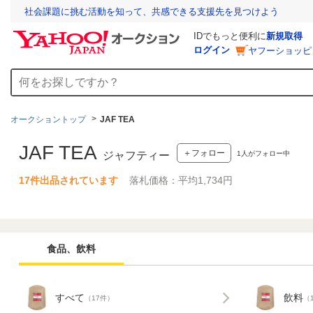
社会課題に挑む活動を知って、共感できる支援先を見つけよう
IDでもっと便利に
新規取得
ログイン
ヤフーショッピ
オークショントップ
JAF TEA
JAF TEA
＋フォロー
1
人がフォロー中
ジャフティー
17件出品されています
落札価格：平均1,734円
食品、飲料
すべて
飲料
（17件）
（