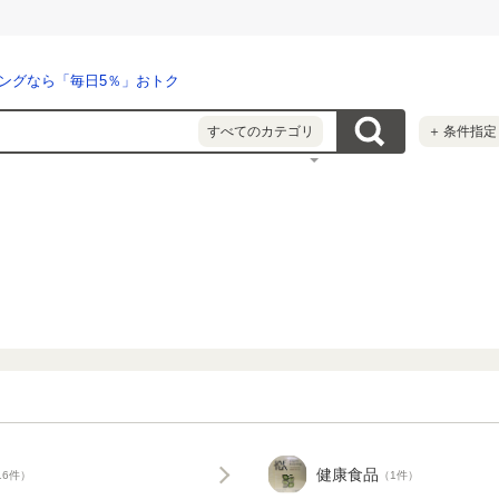
ングなら「毎日5％」おトク
すべてのカテゴリ
＋
条件指定
健康食品
16件）
（1件）