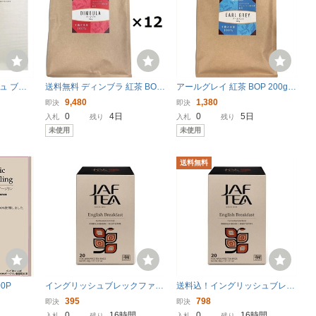
シュ ブレ
送料無料 ディンブラ 紅茶 BOP
アールグレイ 紅茶 BOP 200g J
 100g
200g×12 JAF TEA 高級f粉砕茶
AF TEA 高級粉砕茶葉
9,480
1,380
即決
即決
葉 まとめ買い 業務用 離島
0
4日
0
5日
入札
残り
入札
残り
送料別途見積 ディンバラ
未使用
未使用
送料無料
0P
イングリッシュブレックファー
送料込！イングリッシュブレッ
スト 20P ティーバッグ JAF TE
クファースト20P ティーバッグ
395
798
即決
即決
A 高級 紅茶 ブレンド 送料別
JAF TEA 高級 紅茶 ブレンド 代
0
16時間
0
16時間
入札
残り
入札
残り