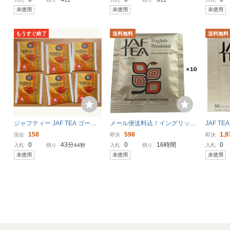
料別途見積
送料別途
未使用
未使用
未使用
もうすぐ終了
送料無料
送料無料
ジャフティー JAF TEA ゴール
メール便送料込！イングリッシ
JAF T
デンセイロン 6袋 新品
ュブレックファースト10P ティ
リン (2g
158
598
1,9
現在
即決
即決
ーバッグ JAF TEA 高級 紅茶 ブ
0
43分
0
16時間
0
入札
残り
43秒
入札
残り
入札
レンド 代引時間指定不可 お試
未使用
未使用
未使用
し ポイント消化