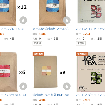
 アールグレイ 紅茶 BO
メール便 送料無料 アールグレ
JAF TEA イングリッ
×12 JAF TEA 高級粉砕
イ 紅茶 BOP 200g JAF TEA 高
ックファスト (2gX50P)
800
1,580
2,223
即決
即決
とめ買い 業務用 離島
級粉砕茶葉 代引日時指定不可
4日
0
6日
0
2日
残り
入札
残り
入札
残り
途見積
未使用
未使用
送料無料
送料無料
 ディンブラ 紅茶 BOP
送料無料 ウバ 紅茶 BOP 200g
JAF TEA ダージリン10
 JAF TEA 高級粉砕茶
×6個 JAF TEA 高級粉砕茶葉
80
4,980
2,961
即決
即決
め買い 業務用 離島
まとめ買い 業務用 離島送
3日
0
6日
0
6日
残り
入札
残り
入札
残り