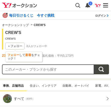
i
毎日引けるくじ 今すぐ挑戦
ログイン
オークショントップ
CREW'S
CREW'S
CREW'S
＋フォロー
8
人がフォロー中
フォロー
して
新着
をチェ
215
件出品されています
落札価格：平均5,173円
ック！
事務、店舗用品
住まい、インテリア
自動車、オートバイ
家電、AV
すべて
（83件）