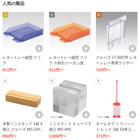
人気の製品
1
2
3
レタートレー縦型 クリ
レタートレー縦型 クリ
クルーズ LT-300TR レタ
ア
ア ※割引クーポン使用不
ートレー専用ライザー
可
911円〜
911円〜
720円〜
4
5
6
木製ミニスタンド 1組 4
ミニスタンド キューブ 3
ネームタグ トランジッ
個入 クルーズ MS-100
個入 MS-400
ト レッド 1組 10本入 ク
(68-9205-91)
ルーズ TG-5RE (68-920
658円〜
1,006円〜
371円〜