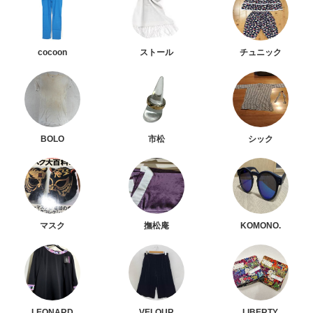
cocoon
ストール
チュニック
BOLO
市松
シック
マスク
撫松庵
KOMONO.
LEONARD
VELOUR
LIBERTY.