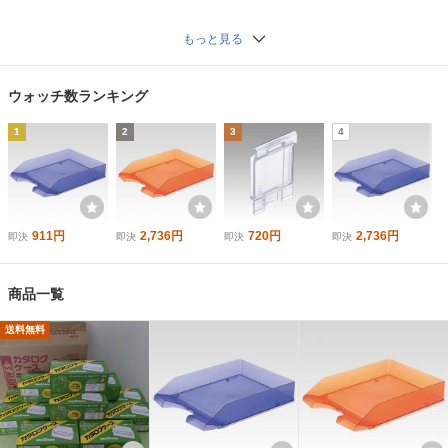
4-21)
もっと見る
ウォッチ数ランキング
1
2
3
4
911円
2,736円
720円
2,736円
即決
即決
即決
即決
商品一覧
送料無料