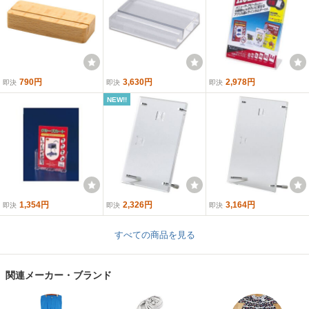
790円
3,630円
2,978円
即決
即決
即決
NEW!!
1,354円
2,326円
3,164円
即決
即決
即決
すべての商品を見る
関連メーカー・ブランド