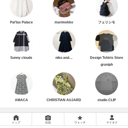
Pal'las Palace
marimekko
フェリシモ
Sunny clouds
niko and…
Design Tshirts Store
graniph
AMACA
CHRISTIAN AUJARD
studio CLIP
トップ
出品
ウォッチ
マイオク