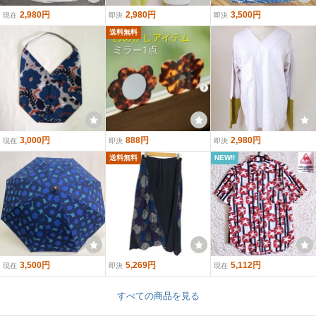
2,980円
2,980円
3,500円
現在
即決
即決
送料無料
3,000円
888円
2,980円
現在
即決
即決
送料無料
NEW!!
3,500円
5,269円
5,112円
現在
即決
現在
すべての商品を見る