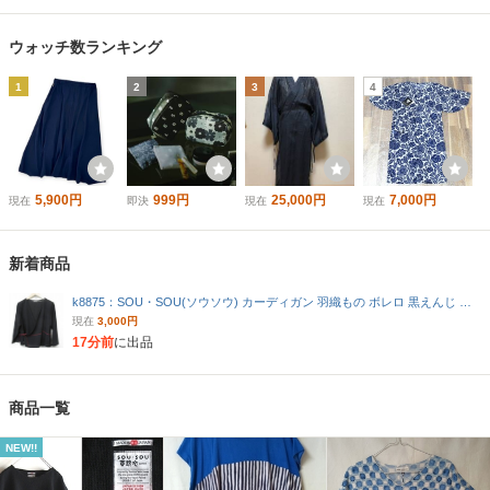
ウォッチ数ランキング
1
2
3
4
5,900円
999円
25,000円
7,000円
現在
即決
現在
現在
新着商品
k8875：SOU・SOU(ソウソウ) カーディガン 羽織もの ボレロ 黒えんじ レディース 日本製：36
現在
3,000円
17分前
に出品
商品一覧
NEW!!