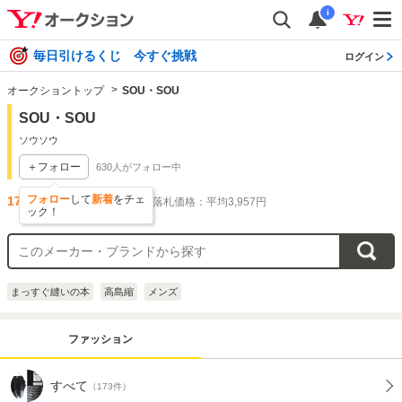
i
毎日引けるくじ 今すぐ挑戦
ログイン
オークショントップ
SOU・SOU
SOU・SOU
ソウソウ
＋フォロー
630
人がフォロー中
フォロー
して
新着
をチェ
173
件出品されています
落札価格：平均3,957円
ック！
まっすぐ縫いの本
高島縮
メンズ
ファッション
すべて
（173件）