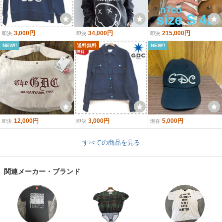
3,000円
34,000円
215,000円
即決
即決
即決
NEW!!
送料無料
NEW!!
12,000円
3,000円
5,000円
即決
即決
現在
すべての商品を見る
関連メーカー・ブランド