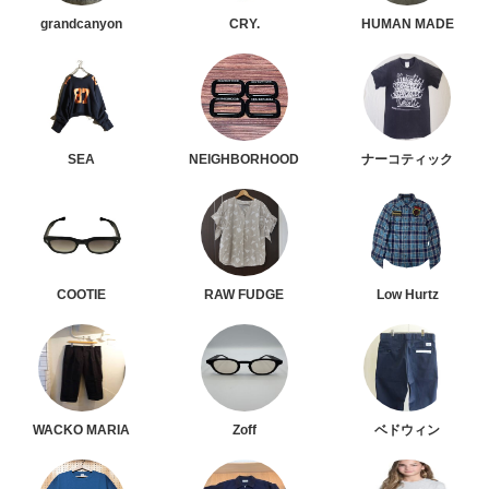
grandcanyon
CRY.
HUMAN MADE
SEA
NEIGHBORHOOD
ナーコティック
COOTIE
RAW FUDGE
Low Hurtz
WACKO MARIA
Zoff
ベドウィン