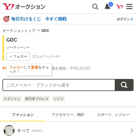
i
毎日引けるくじ 今すぐ挑戦
ログイン
オークショントップ
GDC
GDC
ジーディーシー
＋フォロー
37
人がフォロー中
フォロー
して
新着
をチェ
847
件出品されています
落札価格：平均2,513円
ック！
スタジャン
新日本プロレス
シャツ
ファッション
アクセサリー、時計
スポーツ、レジャー
すべて
（820件）