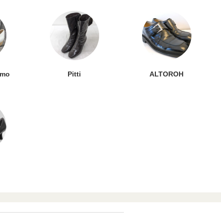
omo
Pitti
ALTOROH