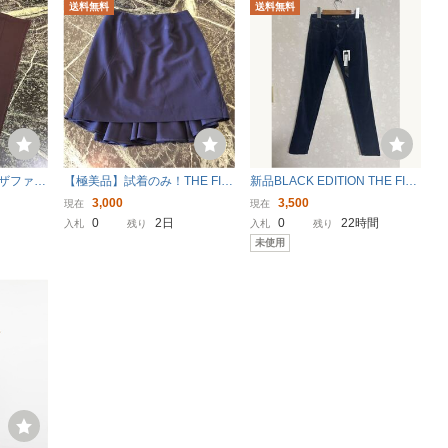
送料無料
送料無料
★ザファー
【極美品】試着のみ！THE FIR
新品BLACK EDITION THE FIR
ツ 38サ
ST★ザ・ファースト バックデ
ST コーデュロイパンツ 紺S定
3,000
3,500
現在
現在
 茶色 ス
ザインスカート ネイビー 38サ
価13650円
0
2日
0
22時間
入札
残り
入札
残り
ムパンツ
イズ 紺色 フレアスカート タイ
未使用
トスカート