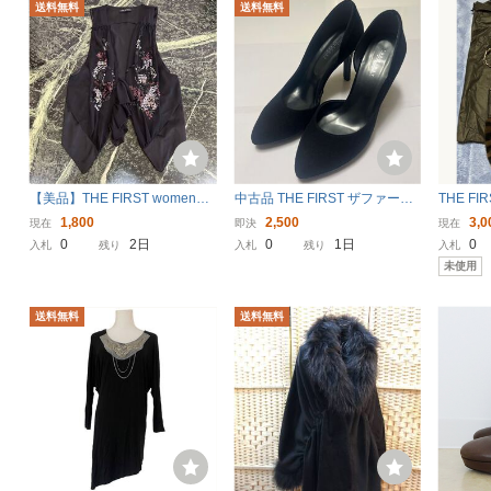
送料無料
送料無料
【美品】THE FIRST women★
中古品 THE FIRST ザファース
THE FI
ザ・ファースト ウィメン アシ
ト ハイヒール サイズ38
チェー
1,800
2,500
3,0
現在
即決
現在
ンメトリージレ ベスト 黒 薄手
0
2日
0
1日
0
入札
残り
入札
残り
入札
スパンコール ノースリーブ レ
未使用
ディース
送料無料
送料無料