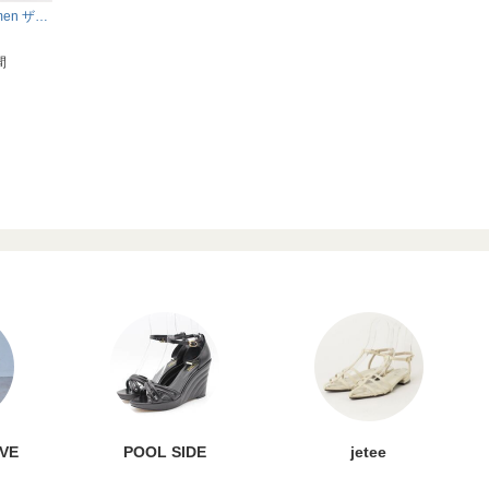
men ザ・
ペイント
白 ホワ
間
VE
POOL SIDE
jetee