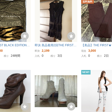
送料無料
RST BLACK EDITION◆
即決 美品着用2回THE FIRSTwo
【美品】THE FIRST
ンバッグ
menザ ファーストウィメン ノ
スト 美シルエットパン
00
2,199
3,000
即決
現在
ースリーブチュニック黒ロング
イズ Mサイズ ブラウン
24時間
0
3日
0
2日
残り
入札
残り
入札
残り
ジレレディースMベスト前開き
トレッチパンツ スリ
ブラックレース綿100％
レディース
NEW!!