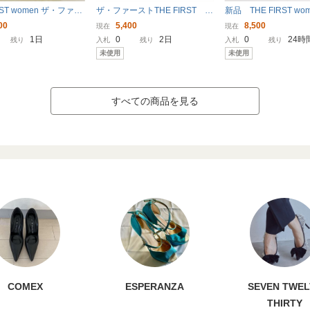
RST women ザ・ファー
ザ・ファーストTHE FIRST レ
新品 THE FIRST wo
ョートブーツ ギャザー
ース＆レザーサンダル ２３
ファーストウィメン 
00
5,400
8,500
現在
現在
 本革 レザーブーツ ダ
㎝ 未使用品
柄 スキニーパンツ 
1日
0
2日
0
24時
残り
入札
残り
入札
残り
ウン 24cm ハイヒール
イト M ザファースト
未使用
未使用
すべての商品を見る
COMEX
ESPERANZA
SEVEN TWEL
THIRTY