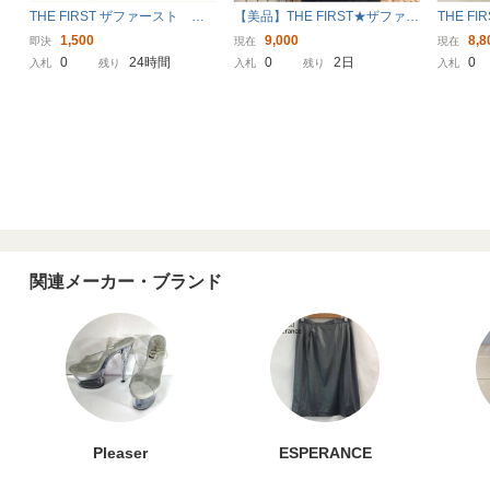
THE FIRST ザファースト レ
【美品】THE FIRST★ザファー
THE FI
ディース 長袖 カットソ
スト マント ショール 黒 毛皮コ
スト シ
1,500
9,000
8,8
即決
現在
現在
ー アシンメトリー ブラッ
ート レディース 羽織
デザイン
0
24時間
0
2日
0
入札
残り
入札
残り
入札
ク 黒 Lサイズ レーヨン9
ークブラ
5% 送料無料 匿名配送
関連メーカー・ブランド
Pleaser
ESPERANCE