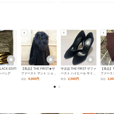
4
5
6
LACK EDITI
【美品】THE FIRST★ザ
中古品 THE FIRST ザファ
【美品】T
ンバッグ
ファースト マント ショー
ースト ハイヒール サイズ
ファース
ル 黒 毛皮コート レディ
38
パンツ 3
9,000円
2,500円
3,0
現在
即決
現在
ース 羽織
ブラウン
パンツ 
ィース