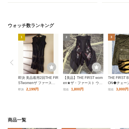
ウォッチ数ランキング
1
2
3
即決 美品着用2回THE FIR
【美品】THE FIRST wom
THE FIRST B
STwomenザ ファースト
en★ザ・ファースト ウィ
ON◆チェー
ウィメン ノースリーブチ
メン アシンメトリージレ
2,199円
1,800円
3,000円
即決
現在
現在
ュニック黒ロングジレレ
ベスト 黒 薄手 スパンコ
ディースMベスト前開き
ール ノースリーブ レディ
ブラックレース綿100％
ース
商品一覧