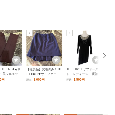
7
8
9
HE FIRST★ザ
【極美品】試着のみ！TH
THE FIRST ザファース
新品BL
ト 美シルエット
E FIRST★ザ・ファース
ト レディース 長袖
E F
8サイズ Mサイズ
ト バックデザインスカー
カットソー アシンメト
ンツ 
00円
3,000円
1,500円
現在
即決
現在
 茶色 ストレッチ
ト ネイビー 38サイズ 紺
リー ブラック 黒 Lサ
スリムパンツ レデ
色 フレアスカート タイト
イズ レーヨン95% 送料
スカート
無料 匿名配送