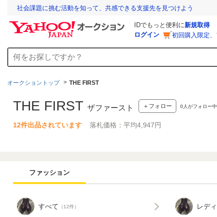
社会課題に挑む活動を知って、共感できる支援先を見つけよう
IDでもっと便利に
新規取得
ログイン
初回購入限定、
オークショントップ
THE FIRST
THE FIRST
＋フォロー
0
人がフォロー中
ザファースト
12件出品されています
落札価格：平均4,947円
ファッション
すべて
レディ
（12件）