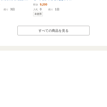
ールサンダル - ベージュ
パンプス★日本製★24★試着の
0
9,200
即決
ース
み★検索れいさえ24
3日
0
1日
残り
入札
残り
未使用
すべての商品を見る