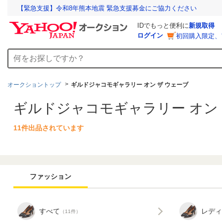
【緊急支援】令和8年熊本地震 緊急支援募金にご協力ください
IDでもっと便利に
新規取得
ログイン
初回購入限定、
オークショントップ
ギルドジャコモギャラリー オン ザ ウェーブ
ギルドジャコモギャラリー オン 
11件出品されています
ファッション
すべて
レディ
（11件）