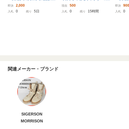
Y」 ヒールサンダル - ベージュ
oPhelia GUILD JACOMO GALL
Y」 ヒ
2,000
500
90
即決
現在
即決
レディース
ERY サンダル 日本製 23.5cm x
レディ
0
5日
0
15時間
0
入札
残り
入札
残り
入札
389-68
関連メーカー・ブランド
SIGERSON
MORRISON