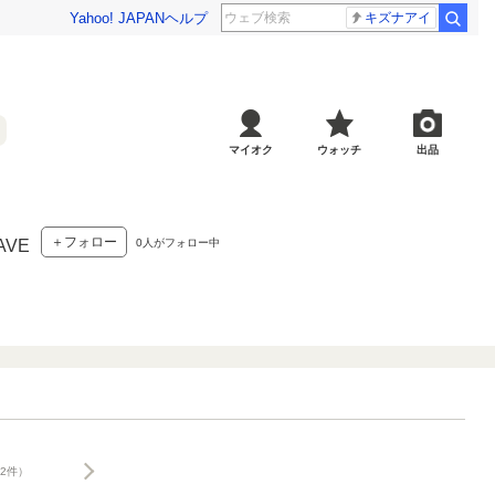
Yahoo! JAPAN
ヘルプ
キズナアイ
マイオク
ウォッチ
出品
＋フォロー
0
人がフォロー中
AVE
2件）