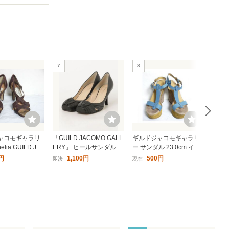
7
8
9
ャコモギャラリ
「GUILD JACOMO GALL
ギルドジャコモギャラリ
「GUI
elia GUILD JA
ERY」 ヒールサンダル 3
ー サンダル 23.0cm イタ
ERY
ALLERY サンダ
6.5 ブラック レディース
リア製 E903-75
ベー
円
1,100円
500円
即決
現在
即決
3.5cm x389-6