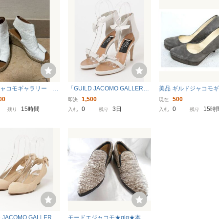
ジャコモギャラリー ウ
「GUILD JACOMO GALLER
美品 ギルドジャコモ
ソール レザー サンダ
Y」 ヒールサンダル 24cm ホワ
ー パンプス スエード 36
00
1,500
500
即決
現在
ワイト
イト レディース
m イタリア製 I793-83
15時間
0
3日
0
15時
残り
入札
残り
入札
残り
 JACOMO GALLER
モードエジャコモ★gig★本革