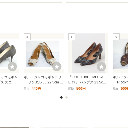
4
5
6
ジャコモギャ
ギルドジャコモギャラリ
「GUILD JACOMO GALL
ギルドジ
プス スエード
ー サンダル 35 22.5cm イ
ERY」 パンプス 23.5cm
ー RicoPh
 イタリア製 I79
タリア製 E597-73
グレー レディース
COMO G
440円
500円
500
即決
即決
現在
ル 日本製 2
8