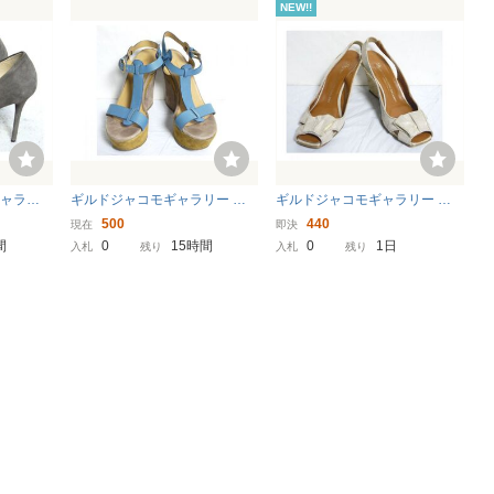
NEW!!
ギャラリ
ギルドジャコモギャラリー サ
ギルドジャコモギャラリー サ
 23.0c
ンダル 23.0cm イタリア製 E90
ンダル 35 22.5cm イタリア製 E
500
440
現在
即決
3-75
597-73
間
0
15時間
0
1日
入札
残り
入札
残り