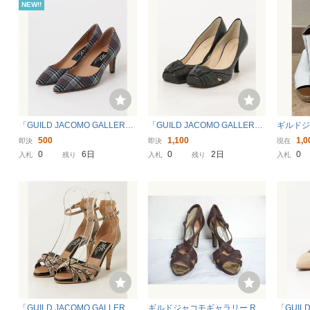
NEW!!
「GUILD JACOMO GALLER
「GUILD JACOMO GALLER
ギルド
Y」 パンプス 23.5cm グレー レ
Y」 ヒールサンダル 36.5 ブラ
ェッジ
500
1,100
1,0
即決
即決
現在
ディース
ック レディース
ル ホ
0
6日
0
2日
0
入札
残り
入札
残り
入札
「GUILD JACOMO GALLER
ギルドジャコモギャラリー Ric
「GUILD