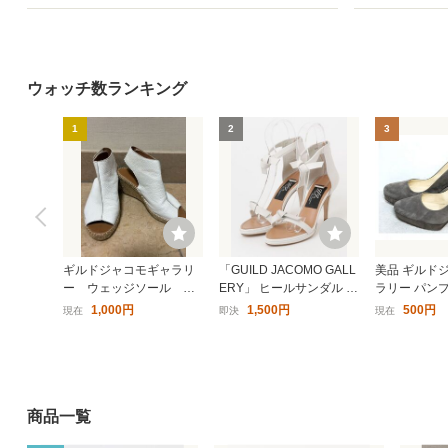
ウォッチ数ランキング
1
2
3
ギルドジャコモギャラリ
「GUILD JACOMO GALL
美品 ギルド
ー ウェッジソール レ
ERY」 ヒールサンダル 2
ラリー パン
ザー サンダル ホワイ
4cm ホワイト レディース
36 23.0cm
1,000円
1,500円
500円
現在
即決
現在
ト
3-83
商品一覧