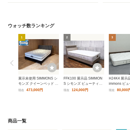
ウォッチ数ランキング
1
2
3
展示未使用 SIMMONS シ
FFK100 展示品 SIMMON
H24K4 展示
モンズ クイーンベッド バ
S シモンズ ビューティレ
immons 
ーゼリアSC・BK/シモン
スト プレミアム AA2122
ト プレミア
473,000円
124,000円
80,000
現在
現在
現在
ズギャラリー限定タイト
3 シェルフ2 ベッドフレー
ット シング
トップマットレス付き
ム S/シングルベッド 33万
AA212121
ゴールデンバリュ
イル 寝具
商品一覧