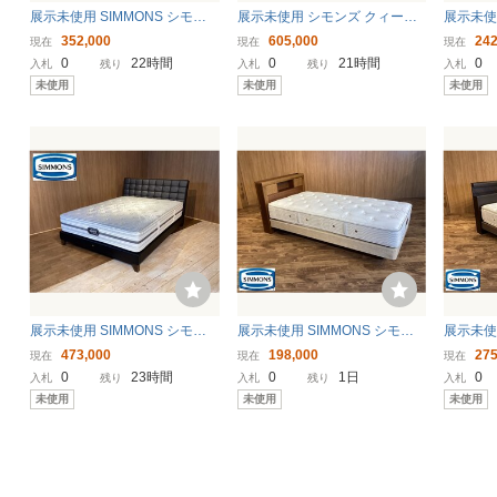
展示未使用 SIMMONS シモン
展示未使用 シモンズ クィーン
展示未使用
ズ ダブルベッド バーゼリア D
ベッド ソフィスクレール SC W
ズ シン
352,000
605,000
242
現在
現在
現在
C BK/シモンズ 7.5インチエグ
H/シモンズ最高級8.25リュクス
レール S
0
22時間
0
21時間
0
入札
残り
入札
残り
入札
ゼクティブプレミアムマットレ
ビヨンドプラッシュピロートッ
チゴー
未使用
未使用
未使用
ス付き
プマットレス付き
ムマッ
展示未使用 SIMMONS シモン
展示未使用 SIMMONS シモン
展示未使
ズ クイーンベッド バーゼリアS
ズ シングルベッド アーグシェ
ダブルベ
473,000
198,000
275
現在
現在
現在
C・BK/シモンズギャラリー限
ルフⅡDC WN色(R)/シモンズ6.
シェルフ
0
23時間
0
1日
0
入札
残り
入札
残り
入札
定タイトトップマットレス付き
5インチニューフィットプレミ
モンズ 
未使用
未使用
未使用
アムマットレス付
リュー