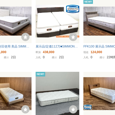
NEW!!
 別荘使用 美品 SIMMON
展示品/定価112万■SIMMONS/
FFK100 展示品 SIMM
ンズ ビューティレスト
シモンズ■超高級■ゴールデンバ
ンズ ビューティレスト
,000
438,000
124,000
即決
現在
ム マットレス グロゼ
リューピロートッププレミアム
アム AA21223 シェル
2日
0
2日
0
22時
残り
入札
残り
入札
残り
ザー/本革ベッドフレー
■シングル×2台/ツインベッド■
ドフレーム S/シングル
グベッド 99万
引出・LED照明
3万 ゴールデンバリュ
NEW!!