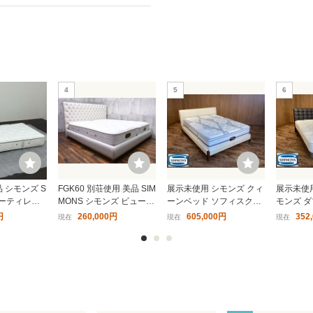
4
5
6
品 シモンズ S
FGK60 別荘使用 美品 SIM
展示未使用 シモンズ クィ
展示未使用
ビューティレス
MONS シモンズ ビューテ
ーンベッド ソフィスクレ
モンズ 
ム ニューフィ
ィレスト プレミアム マッ
ール SC WH/シモンズ最
ゼリア DC
円
260,000円
605,000円
352
現在
現在
現在
ルマットレス
トレス グロゼーユ レザ
高級8.25リュクスビヨン
5インチ
01 ポケットコ
ー/本革ベッドフレーム キ
ドプラッシュピロートッ
レミアム
ングベッド 99万
プマットレス付き