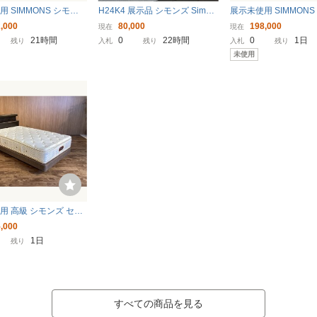
 SIMMONS シモン
H24K4 展示品 シモンズ Simmo
展示未使用 SIMMONS
グルベッド ソフィスク
ns ビューティレスト プレミア
ズ シングルベッド ア
,000
80,000
198,000
現在
現在
C NU/シモンズ6.5イン
ム ニューフィット シングルマ
ルフⅡDC WN色(L)/シ
21時間
0
22時間
0
1日
残り
入札
残り
入札
残り
ルデンバリュープレミア
ットレス AA21212101 ポケッ
5インチニューフィッ
未使用
トレス付き
トコイル 寝具
アムマットレス付
用 高級 シモンズ セミ
ッド グランダーソン
,000
 ダブルクッション/ シ
1日
残り
6.5インチゴールデンバ
ピロートッ
すべての商品を見る