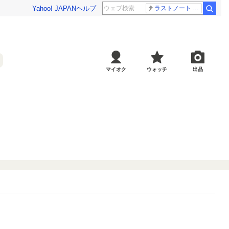
Yahoo! JAPAN
ヘルプ
ラストノート 内田有紀
マイオク
ウォッチ
出品