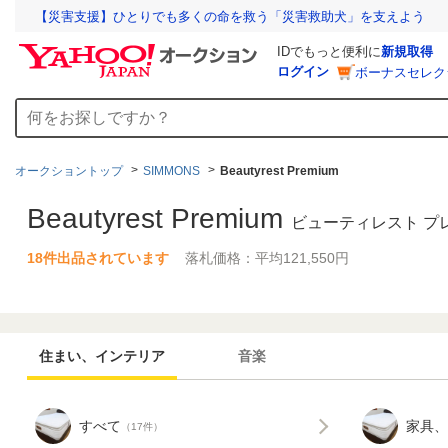
【災害支援】ひとりでも多くの命を救う「災害救助犬」を支えよう
IDでもっと便利に
新規取得
ログイン
ボーナスセレク
オークショントップ
SIMMONS
Beautyrest Premium
Beautyrest Premium
ビューティレスト プ
18件出品されています
落札価格：平均121,550円
住まい、インテリア
音楽
すべて
家具、
（17件）