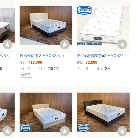
ONS シモ
展示未使用 SIMMONS クィー
美品■定価20万■SIMMONS/シ
 プレミ
ンベッド モンセラートDC 特注
モンズ■高級■エクストラハード
418,000
72,800
現在
即決
フ2 ベッ
EC(エクリュ色)/Beautyrest Pre
プレミアム/Extra Hard Premiu
間
0
23時間
0
2日
入札
残り
入札
残り
ベッド 3
mium 8.25インチカスタムロイ
m■シングル（S）■マットレス
未使用
ヤルマットレス付