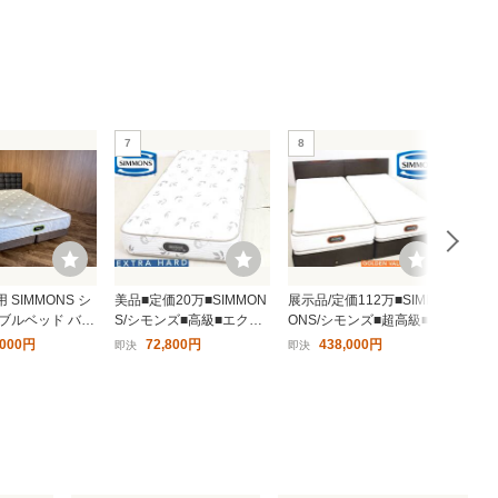
7
8
9
 SIMMONS シ
美品■定価20万■SIMMON
展示品/定価112万■SIMM
展示未
ダブルベッド バー
S/シモンズ■高級■エクス
ONS/シモンズ■超高級■ゴ
モンズ
 BK/シモンズ 7.
トラハードプレミアム/Ext
ールデンバリューピロー
フィス
,000円
72,800円
438,000円
即決
即決
現在
エグゼクティブプ
ra Hard Premium■シング
トッププレミアム■シング
モンズ
マットレス付き
ル（S）■マットレス
ル×2台/ツインベッド■引
ンバ
出・LED照明
ット