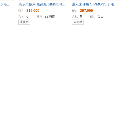
 シモン
展示未使用 最高級 SIMMONS
展示未使用 SIMMONS シモン
ーグシェ
シモンズ クィーンベッド シャ
ズ ダブルベッド アーグ シェル
319,000
297,000
現在
現在
モンズ6.
ノフ 抽付 GR色/シモンズ 6.5ゴ
フⅡDC DK/シモンズ 7.5インチ
0
22時間
0
1日
入札
残り
入札
残り
トプレミ
ールデンバリューピロートップ
エグゼクティブプレミアムマッ
未使用
未使用
プレミアムマットレ
トレス付き