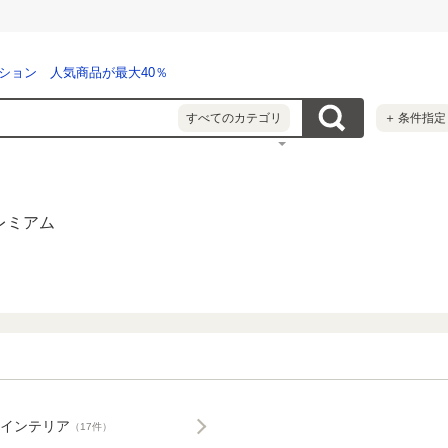
ション 人気商品が最大40％
すべてのカテゴリ
＋
条件指定
レミアム
インテリア
（17件）