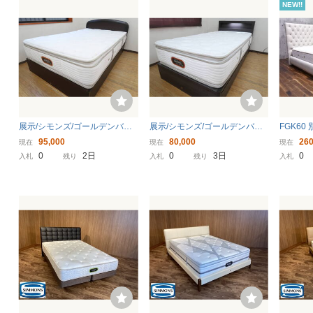
NEW!!
展示/シモンズ/ゴールデンバリ
展示/シモンズ/ゴールデンバリ
FGK60
ューピロートッププレミアム/
ューピロートッププレミアム/L
S シモ
95,000
80,000
260
現在
現在
現在
引き出し付/高級モダン/セミダ
ED照明/引き出し付/高級モダン/
プレミア
0
2日
0
3日
0
入札
残り
入札
残り
入札
ブルベッド
シングルベッド
ーユ レ
ム キン