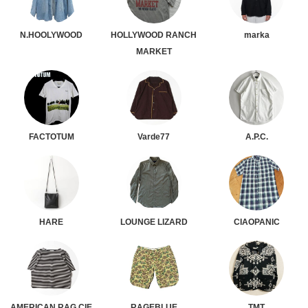
N.HOOLYWOOD
HOLLYWOOD RANCH
marka
MARKET
FACTOTUM
Varde77
A.P.C.
HARE
LOUNGE LIZARD
CIAOPANIC
AMERICAN RAG CIE
RAGEBLUE
TMT