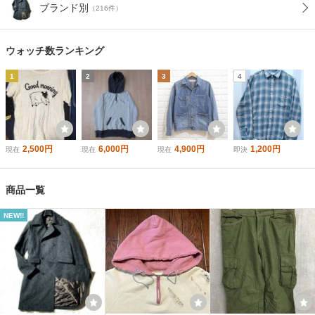
ブランド別
（216件）
ウォッチ数ランキング
1
2
3
4
2,500円
6,000円
4,900円
1,200円
現在
現在
現在
即決
商品一覧
NEW!!