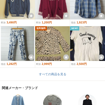
3,490円
1,200円
1,923円
即決
即決
現在
送料無料
NEW!!
1,282円
2,999円
2,500円
現在
即決
現在
すべての商品を見る
関連メーカー・ブランド