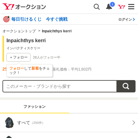
i
毎日引けるくじ 今すぐ挑戦
ログイン
オークショントップ
Inpaichthys kerri
Inpaichthys kerri
インパクティスケリー
＋フォロー
28
人がフォロー中
フォロー
して
新着
をチェ
250
件出品されています
落札価格：平均1,602円
ック！
ファッション
すべて
（250件）