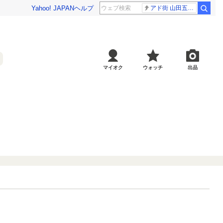
Yahoo! JAPAN
ヘルプ
アド街 山田五郎さん
マイオク
ウォッチ
出品