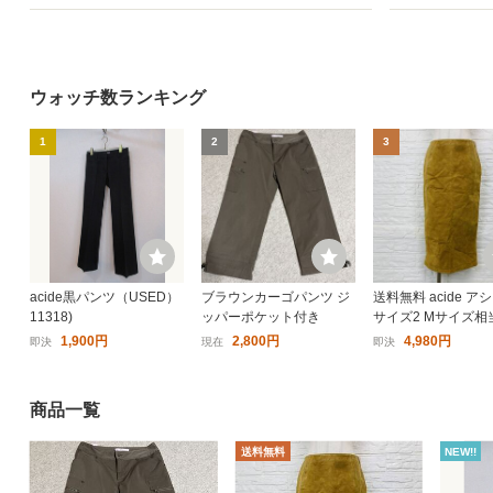
ウォッチ数ランキング
1
2
3
acide黒パンツ（USED）
ブラウンカーゴパンツ ジ
送料無料 acide ア
11318)
ッパーポケット付き
サイズ2 Mサイズ相
ザー タイトスカート
1,900円
2,800円
4,980円
即決
現在
即決
色 マスタード 豚革
レ丈 スリット ウィ
レディース
商品一覧
送料無料
NEW!!