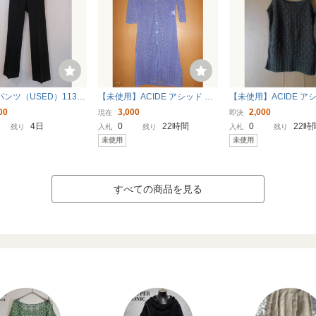
黒パンツ（USED）1131
【未使用】ACIDE アシッド ロ
【未使用】ACIDE ア
ングカーディガン 手編み風 Ｍ
レディース◆キャミソ
00
3,000
2,000
現在
即決
サイズ パープル系
サイズ◆編み上げ◆ブ
4日
0
22時間
0
22時
残り
入札
残り
入札
残り
未使用
未使用
すべての商品を見る