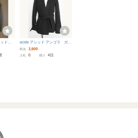
シッド◆
acide アシッド アンゴラ ガウ
ール◆Ｍ
ンタイプ ミドル丈コート 34
3,900
即決
ラウン
ブラック
間
0
4日
入札
残り