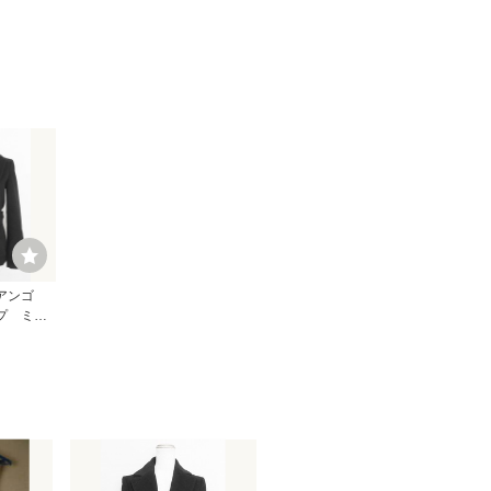
 アンゴ
プ ミド
ブラック