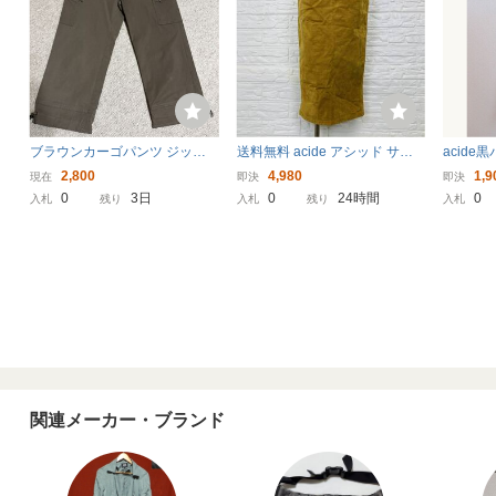
ブラウンカーゴパンツ ジッパ
送料無料 acide アシッド サイ
acide
ーポケット付き
ズ2 Mサイズ相当 レザー タイト
8)
2,800
4,980
1,9
現在
即決
即決
スカート 辛子色 マスタード 豚
0
3日
0
24時間
0
入札
残り
入札
残り
入札
革 ミモレ丈 スリット ウィメン
ズ レディース
関連メーカー・ブランド