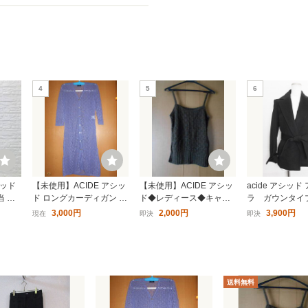
4
5
6
シッド
【未使用】ACIDE アシッ
【未使用】ACIDE アシッ
acide アシッド
当 レ
ド ロングカーディガン 手
ド◆レディース◆キャミ
ラ ガウンタイ
 辛子
編み風 Ｍサイズ パープル
ソール◆Ｍサイズ◆編み
ル丈コート 34 
3,000円
2,000円
3,900円
現在
即決
即決
 ミモ
系
上げ◆ブラウン
メンズ
送料無料