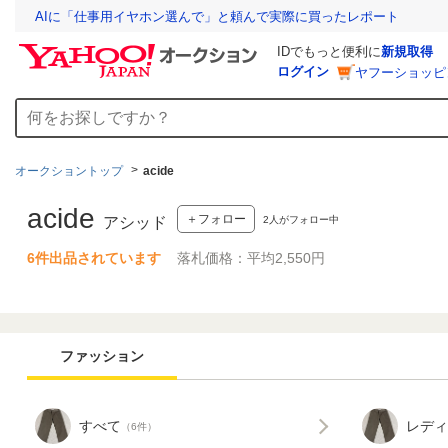
AIに「仕事用イヤホン選んで」と頼んで実際に買ったレポート
IDでもっと便利に
新規取得
ログイン
ヤフーショッピ
オークショントップ
acide
acide
＋フォロー
2
人がフォロー中
アシッド
6件出品されています
落札価格：平均2,550円
ファッション
すべて
レディ
（6件）