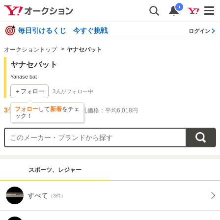
i
毎日引けるくじ 今すぐ挑戦
ログイン
オークショントップ
ヤナセバット
ヤナセバット
Yanase bat
＋フォロー
3
人がフォロー中
フォロー
して
新着
をチェ
3
件出品されています
落札価格：平均6,018円
ック！
スポーツ、レジャー
すべて
（3件）