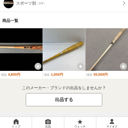
スポーツ別
（3件）
商品一覧
4,800円
1,000円
50,000円
現在
現在
現在
このメーカー・ブランドの出品をしませんか？
出品する
トップ
出品
ウォッチ
マイオク