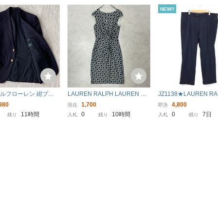
NEW!!
ルフローレン 紺ブレ
LAUREN RALPH LAUREN ロ
JZ1138★LAUREN RA
釦 テーラード ジャケッ
ーレンラルフローレン 切替 パ
UREN : 2タックスラ
980
1,700
4,800
現在
即決
ル LAUREN RALPH L
ターン柄 裏地付き ドレープ ク
38★ネイビー 薄手 
11時間
0
10時間
0
7日
残り
入札
残り
入札
残り
 ウール 春秋冬 38S L位
ルーネック フレンチスリーブ
ズ 春夏 パンツ
ひざ丈 ワンピース 4