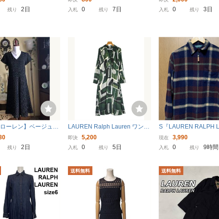
トレッチ/カクテルドレ
ーシャツ 17 1/2 XL (US-FIT) U
ャツ 15 1/2 M (US-FI
2日
0
7日
0
3日
残り
入札
残り
入札
残り
・２p／７号）#146
S輸入本場古着 BCC-229
本場古着 FMV-208
フローレン】ベージュド
LAUREN Ralph Lauren ワンピ
S『LAUREN RALPH 
ラッフル袖/Ａラインフ
ース レディース ローレンラル
｜トップス』ラルフロ
80
5,200
3,990
即決
現在
黒シルクカクテルドレ
フローレン 中古 古着
ブラウン×ネイビー ラ
2日
0
5日
0
9時間
残り
入札
残り
入札
残り
（US・８／11号～13
ル ジャケット ジップ
7
ルフ
送料無料
送料無料