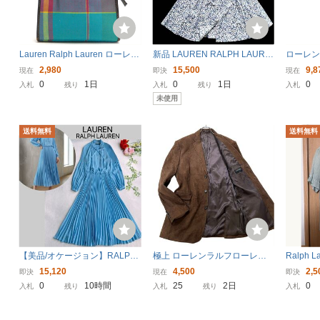
Lauren Ralph Lauren ローレン
新品 LAUREN RALPH LAURE
ローレン
ラルフローレン ミニハンドバ
N ローレン ラルフローレン 花
EN デ
2,980
15,500
9,8
現在
即決
現在
ッグ アクセサリーポーチ 青系
柄 シャツワンピース XLサイズ
袖 ロン
0
1日
0
1日
0
入札
残り
入札
残り
入札
チェック柄
10 未使用タグ付き ロング 半袖
ゴブルー 
未使用
ブルー リボンベルト
ディース 
送料無料
送料無料
【美品/オケージョン】RALPH
極上 ローレンラルフローレン
Ralph 
LAUREN ラルフローレン★ア
本革スエード テーラードジャ
ン 半
15,120
4,500
2,5
即決
現在
即決
コーディオンプリーツ 切替え
ケット スポーツジャケット XL
ツ ラ
0
10時間
25
2日
0
入札
残り
入札
残り
入札
スタンドカラー ボウタイ ワン
相当44L ブラウン レザー シン
ピース ボリューム袖
グル Ralph Lauren