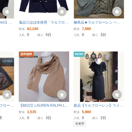
uren】ロ
逸品◎ほぼ未使用「ラルフロー
極美品★ラルフローレン ヘリ
 ステン
レン」パープルレーベル ミラ
ンボーン柄 ソフトツイード ウ
62,100
7,980
即決
即決
ラー バル
ノリブ ダブル 紺ブレザー テー
ール シングル テーラードジャ
0
5日
0
3日
入札
残り
入札
残り
ラードジャケット カーディガ
ケット Ralph Lauren 秋冬 42L
ン ニット S程
XL位 G75
送料無料
NEW!!
ラルフローレ
【B622】LAUREN RALPH LA
新品【ラルフローレン】ラメ入
ズン ダー
UREN ローレン ラルフローレ
りベルベット花織り柄/ドレー
1,535
5,980
即決
即決
ード ジャ
ン マフラー ストール キャメ
プケープ襟/黒ストレッチ/カク
間
0
3日
0
2日
入札
残り
入札
残り
40S L
ル アイボリー リバーシブ
テルドレス （US・２／９号）
未使用
ル ウール混
#593