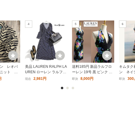
4
5
6
ン レオパ
美品 LAUREN RALPH LA
送料185円 新品ラルフロ
キムタク
ニット カ
UREN ローレン ラルフロ
ーレン 19号 黒 ピンク 黄
ン ネイ
 セーター
ーレン ストレッチ 総柄
色 水色 花柄 リゾート ホ
ィヴ ガ
円
2,981円
8,000円
300
現在
即決
即決
ラップ風 ワンピース ネイ
ルターネック ハワイアン
ガンニッ
ビー 紺 XS Vネック エレ
ワンピース パーティドレ
ガント リラックス
ス 凛31C2103