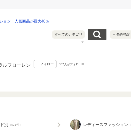
ション 人気商品が最大40％
すべてのカテゴリ
＋
条件指定
＋フォロー
387
人がフォロー中
ラルフローレン
ド別
レディースファッション
（421件）
（