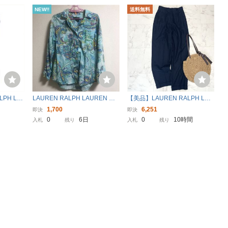
NEW!!
送料無料
LPH LA
LAUREN RALPH LAUREN ペ
【美品】LAUREN RALPH LAU
ックス★W
イズリー柄 長袖シャツ レディ
REN ローレンラルフローレン
1,700
6,251
即決
即決
ビッグサイ
ース Ｌサイズ 総柄 ブルー
PETITE レディース リネン 麻 2
0
6日
0
10時間
入札
残り
入札
残り
タック ワイドパンツ オフィス
ネイビー 濃紺 4P M