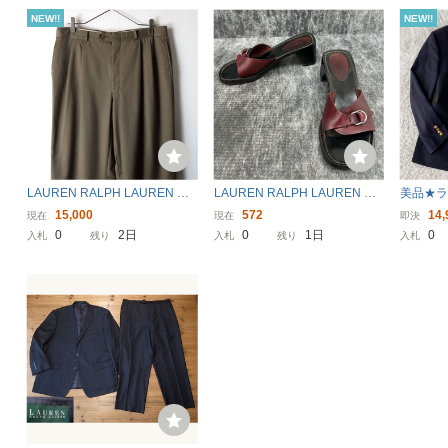
NEW!!
NEW!!
LAUREN RALPH LAUREN ロ
LAUREN RALPH LAUREN ロ
美品★ラ
ーレンラルフローレン スラッ
ーレン ラルフローレン レザ
ザー 金
15,000
572
14,
現在
現在
即決
クス ブラウン系 L程度/ 古着 ヴ
ーサンダル ミュール 51/2B
ト シング
0
2日
0
1日
0
入札
残り
入札
残り
入札
ィンテージ
22-22.5cm相当 バーガンディ
AUREN
＊FL
H455