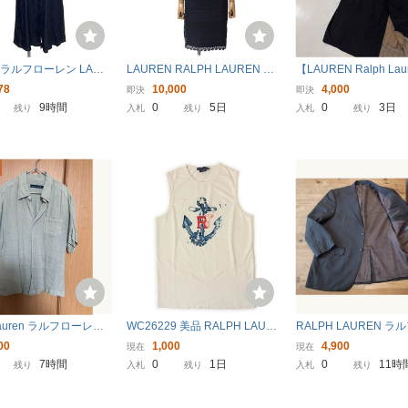
ラルフローレン LAUR
LAUREN RALPH LAUREN ロ
【LAUREN Ralph La
ニムシャツワンピース 長
ーレン ラルフ ローレン ワンピ
ーレン ラルフローレン
78
10,000
4,000
即決
即決
グ丈 Aライン インディ
ース サイズ0 ノースリーブ
カラー コート バルカ
9時間
0
5日
0
3日
残り
入札
残り
入札
残り
綿100％ 6 L 11号 レ
マカーン 黒 ブラック
S6I602
Lauren ラルフローレ
WC26229 美品 RALPH LAURE
RALPH LAUREN 
袖シャツ リネンシャ
N ラルフローレン タンクトッ
ン ウール オールシー
00
1,000
4,900
現在
現在
イトグリーン
プ ノースリーブ カットソー ロ
クグレー ２釦 テーラ
7時間
0
1日
0
11時
残り
入札
残り
入札
残り
ゴ プリント イカリマーク L 白
ケット ブレザー サイズ 
オフホワイト
相当