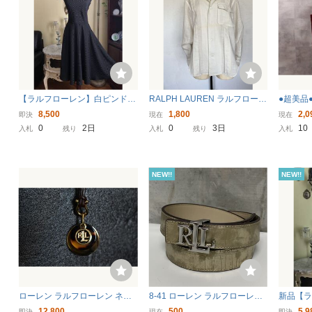
【ラルフローレン】白ピンドッ
RALPH LAUREN ラルフローレ
●超美品●
ト柄/円形Ａラインフレアー/黒
ン リネンシャツ オフホワイ
ルフロー
8,500
1,800
2,0
即決
現在
現在
シルク/カクテルドレス/希少
ト 11 麻100％
フ レザ
0
2日
0
3日
10
入札
残り
入札
残り
入札
（US・６／11号）#256
ボルドー
具●A4●J
NEW!!
NEW!!
ローレン ラルフローレン ネッ
8-41 ローレン ラルフローレン
新品【
クレス ペンダント べっ甲柄 ゴ
LAUREN RARPH LAUREN レ
ープ/カ
12,800
500
5,9
即決
現在
即決