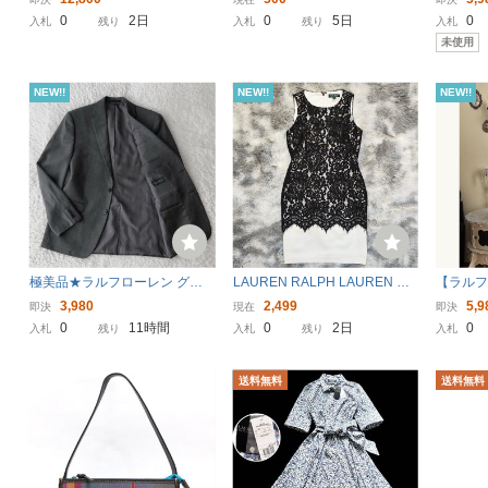
ールド LRL レディース 美品 LA
ディース リバーシブル ベルト
ンク/ス
0
2日
0
5日
0
入札
残り
入札
残り
入札
UREN RALPH LAUREN
ゴールド系カラー 型押し ベー
ス （US
未使用
ジュ ロゴバックル
NEW!!
NEW!!
NEW!!
極美品★ラルフローレン グレ
LAUREN RALPH LAUREN 総
【ラル
ー 裏地総柄 テーラード ジャケ
レース ワンピース S 黒 白 ドレ
ット柄/
3,980
2,499
5,9
即決
現在
即決
ット シングル LAUREN RALP
ス ノースリーブ ドレス 花柄
レアー/
0
11時間
0
2日
0
入札
残り
入札
残り
入札
H LAUREN ウール 春秋 LL XL
ブラック
ス/希少 
位 H175
号）#19
送料無料
送料無料