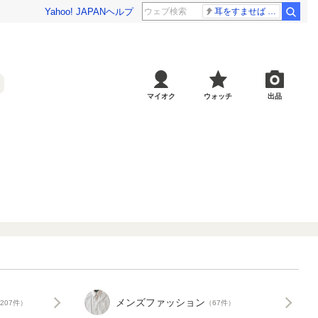
Yahoo! JAPAN
ヘルプ
耳をすませば スタジオジブリ
マイオク
ウォッチ
出品
メンズファッション
207件）
（67件）