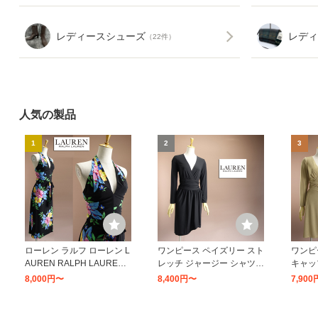
レディースシューズ
レディ
（22件）
人気の製品
1
2
3
ローレン ラルフ ローレン L
ワンピース ペイズリー スト
ワンピ
AUREN RALPH LAUREN
レッチ ジャージー シャツド
キャッ
フローラル ジョーゼット パ
レス
8,000円〜
8,400円〜
7,90
フスリーブ ドレス （200ブ
ラウン）