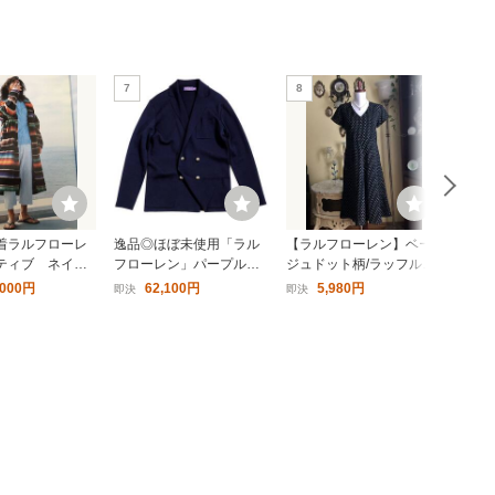
7
8
9
着ラルフローレ
逸品◎ほぼ未使用「ラル
【ラルフローレン】ベー
ラル
ティブ ネイテ
フローレン」パープルレ
ジュドット柄/ラッフル袖/
ィブ
ウン カーディ
ーベル ミラノリブ ダブル
Ａラインフレアー/黒シル
ドニ
,000円
62,100円
5,980円
即決
即決
即決
ト
紺ブレザー テーラードジ
クカクテルドレス/希少
ン 
ャケット カーディガン ニ
（US・８／11号～13
ット S程
号）#197