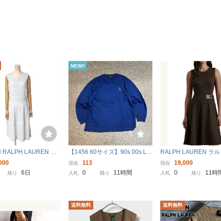
NEW!!
 RALPH LAUREN ロ
【1456 60サイズ】90s 00s LA
RALPH LAUREN 
ラルフ ローレン ワンピ
UREN RALPH LAUREN ロー
ン バックルトリム 
000
113
19,000
現在
現在
イズL ニットドレス
レンラルフローレン M スウェ
ド ワンピース ノー
6日
0
11時間
0
11時
残り
入札
残り
入札
残り
ット トレーナー ブルー 青 無地
ドレス
OLD 古着 ユーズド
送料無料
送料無料