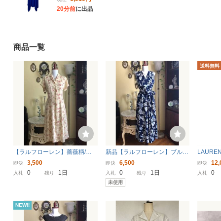
ウエストゴム ブルー コット
20分前
に出品
ン混 S 7号 レディース
Z6D614
商品一覧
送料無料
【ラルフローレン】薔薇柄/シ
新品【ラルフローレン】ブルー
LAUREN
ンプル/Ａラインフレアー/クリ
花柄/ハイネックカシュクール/
ーレン 
3,500
6,500
12,
即決
即決
即決
ームシルクドレス/希少 （US・
Ａラインフレアー/カクテルド
ース サ
0
1日
0
1日
0
入札
残り
入札
残り
入札
８／13号）#262
レス/リボンベルト （US・10／
未使用
13号～15号）#232
NEW!!