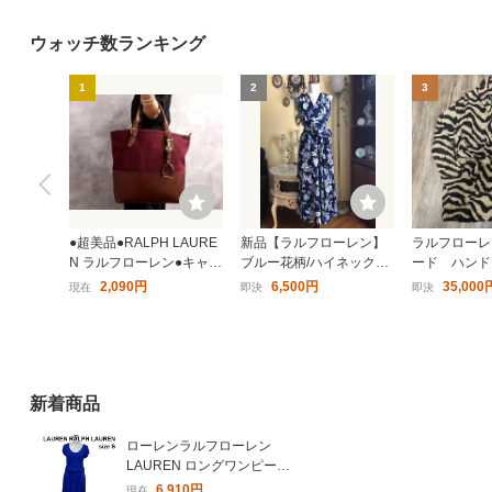
ウォッチ数ランキング
1
2
3
●超美品●RALPH LAURE
新品【ラルフローレン】
ラルフローレ
N ラルフローレン●キャン
ブルー花柄/ハイネックカ
ード ハンド
バス カーフ レザー 本革●
シュクール/Ａラインフレ
ーディガン
2,090円
6,500円
35,000
現在
即決
即決
トート バッグ●ボルドー
アー/カクテルドレス/リボ
ネイティブ
ブラウン●ゴールド金具●
ンベルト （US・10／13
A4●Js69921
号～15号）#232
新着商品
ローレンラルフローレン
LAUREN ロングワンピース
Uネック 半袖 プルオーバー
6,910円
現在