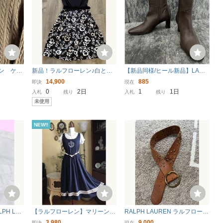
ン ケー
新品！ラルフローレン♪白と
【新品同様/ヒール新品】LAUR
ー カシ
黒、ジャージー素材ツートーン
EN RALPH LAUREN ローレン
14,900
885
即決
現在
ワンピース、US12 ワンピース
ラルフローレン ショートブー
0
2日
1
1日
入札
残り
入札
残り
花柄ワンピース
ツ サイドジップ 6B 22.5-23c
未使用
m相当 ブラウン ＊EJ
NEW!!
LPH LA
【ラルフローレン】マリーンロ
RALPH LAUREN ラルフローレ
ダウンシ
ゴプリント/Ａラインフレアー/
ン スタッズ レザーベルト ブ
3,980
9,000
即決
現在