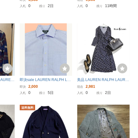
T) US輸入
紺コットンカットソードレス/
ラウン 本革 ヴィンテージ加工
0
2日
0
11時間
入札
残り
入札
残り
ベルト付 （US・Ｍ／11号～13
号）#70
LAUREN
即決sale LAUREN RALPH LA
美品 LAUREN RALPH LAURE
ーレン
UREN ベイビーブルーと白のギ
N ローレン ラルフローレン ス
2,000
2,981
即決
現在
ムズウー
ンガムチェック 長袖ワイドカ
トレッチ 総柄 ラップ風 ワンピ
0
5日
0
2日
入札
残り
入札
残り
アップ ラ
ラーシャツ 15 1/2 M (US-FIT)
ース ネイビー 紺 XS Vネック
US輸入本場古着 FJA-219
エレガント リラックス
送料無料