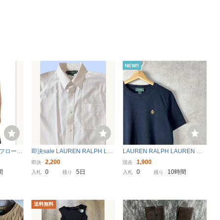
NEW!!
ラルフローレ
即決sale LAUREN RALPH LA
LAUREN RALPH LAUREN ロ
ジャカー
UREN 白 長袖レギュラーカラ
ーレン ラルフローレン Tシャツ
2,200
1,900
即決
現在
スリーブ
ーシャツ 17 XL (US-FIT) US輸
Mサイズ 黒 ブラック ワンポイ
間
0
5日
0
10時間
入札
残り
入札
残り
入本場古着 FMV-218
ント刺繍 USA古着 アメリカ古
着 vintage ヴィンテージ
送料無料