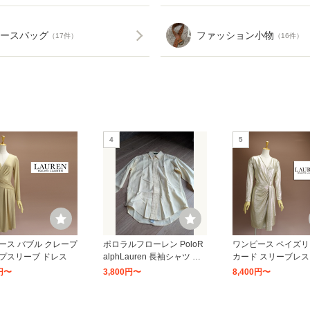
ースバッグ
ファッション小物
（17件）
（16件）
4
5
ース バブル クレープ
ポロラルフローレン PoloR
ワンピース ペイズリ
プスリーブ ドレス
alphLauren 長袖シャツ ボ
カード スリーブレス
タンダウン ストライプ 698
ドレス
0円〜
3,800円〜
8,400円〜
016 ボーイズライン (メン
ズ) BLUE