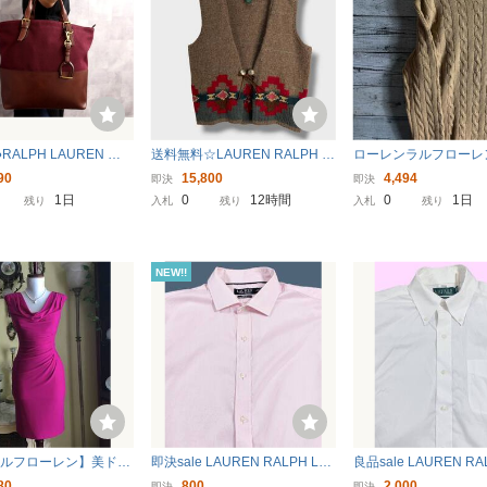
RALPH LAUREN ラ
送料無料☆LAUREN RALPH L
ローレンラルフローレ
レン●キャンバス カー
AUREN☆ラルフローレン☆ネ
ブル編みニット セータ
90
15,800
4,494
即決
即決
ー 本革●トート バッグ●
イティブ柄ハンドニットベスト
ミヤ混 レディースL
1日
0
12時間
0
1日
残り
入札
残り
入札
残り
 ブラウン●ゴールド金
☆コンチョボタン☆90s☆ブラ
s69921
ウン☆レディースL☆G26M
NEW!!
ラルフローレン】美ドレ
即決sale LAUREN RALPH LA
良品sale LAUREN RA
ウルネック/フーシャピ
UREN ピンク 長袖ワイドカラ
UREN 白 長袖ボタン
80
800
2,000
即決
即決