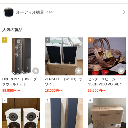
オーディオ機器
（67件）
人気の製品
1
2
3
OBERON7 （DW） ダー
ZENSOR1 （WLTD） ホ
センタースピーカー ZE
クウォルナット
ワイト
NSOR PICO VOKAL *
89,980円〜
18,000円〜
35,500円〜
4
5
6