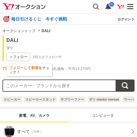
i
毎日引けるくじ 今すぐ挑戦
ログイン
オークショントップ
DALI
DALI
ダリ
＋フォロー
182
人がフォロー中
フォロー
して
新着
をチェ
77
件出品されています
落札価格：平均14,270円
ック！
スピーカー
スピーカースタンド
サブウーファー
ダリ mentor menuet
ウーハ
家電、AV、カメラ
コンピュータ
すべて
（75件）