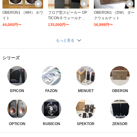
OBERON1 （WH） ホワ
フロア型スピーカー OP
OBERON1 （DW） ダー
イト
TICON 6 ウォールナッ
クウォルナット
ト
44,000円〜
135,000円〜
56,999円〜
もっと見る
シリーズ
EPICON
FAZON
MENUET
OBERON
OPTICON
RUBICON
SPEKTOR
ZENSOR