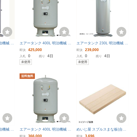
治機械 補
エアータンク 400L 明治機械 補
エアータンク 230L 明治機械 補
0 〔法人
助タンク ST400G-140 中圧 コ
助タンク ST230E-140 中圧
425,000
239,000
即決
即決
ンプレッサー 空気タンク 圧縮
〔法人様お届け〕
0
4日
0
4日
入札
残り
入札
残り
空気〔法人様お届け〕
未使用
未使用
送料無料
治機械 補
エアータンク 400L 明治機械 補
めいじ屋 スプルスまな板(合わ
0 〔法人様
助タンク ST400G-100 コンプ
せ板) 540×270×H30mm
366,000
3,696
即決
即決