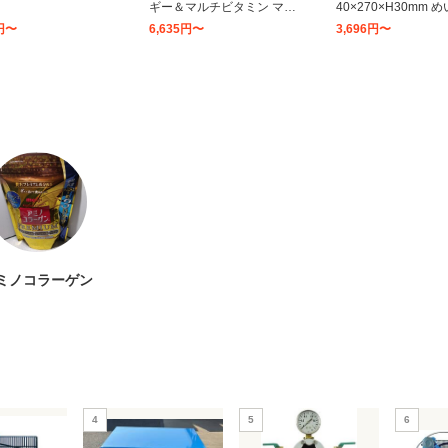
ギー＆マルチビタミン マス
40×270×H30mm 
カット風味 180g × 36個
(62-6433-27)
0円〜
6,635円〜
3,696円〜
ミノコラーゲン
4
5
6