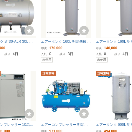
ST30-ALR 30L ア
エアータンク 160L 明治機械 補
エアータンク 160L 明
明治機械製作所 エアー
助タンク ST160E-140 中圧
助タンク ST160E-10
000
170,000
146,000
即決
即決
補助タンク 法人様お届
〔法人様お届け〕
様お届け〕
4日
0
3日
0
4日
残り
入札
残り
入札
残り
未使用
未使用
送料無料
送料無料
ンプレッサー 10馬力
エアーコンプレッサー 明治機
エアータンク 600L 明
75E 5P 明治機械 パッケ
械 GKH-37A 5馬力 レシプロ式
助タンク ST600F-10
11,000
531,000
494,000
即決
即決