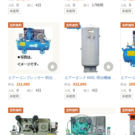
様お届け〕
サ 水滴除去 空気圧補器
ージタイ
0
4日
0
17時間
0
入札
残り
入札
残り
入札
ライヤ
未使用
未使用
未使用
送料無料
送料無料
送料無料
エアーコンプレッサー 明治機
エアータンク 600L 明治機械 補
エアーコ
械 GH-08FS 50hz 100V 圧力開
助タンク ST600F-75 〔法人様
N-08E 
211,000
432,000
205
即決
即決
即決
閉器式 給油式 〔法人様お届
お届け〕
動アンロ
0
4日
0
4日
0
入札
残り
入札
残り
入札
け〕
け〕
未使用
未使用
未使用
送料無料
送料無料
送料無料