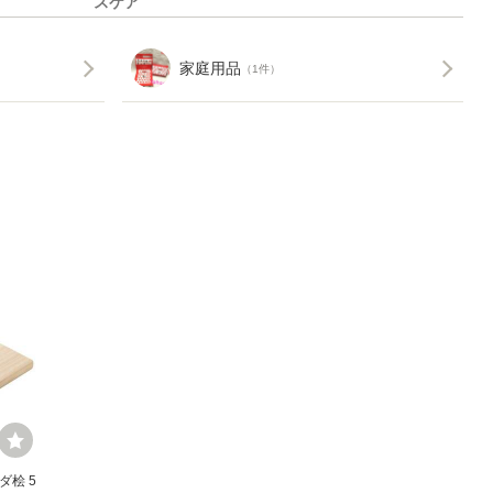
スケア
家庭用品
（1件）
ダ桧 5