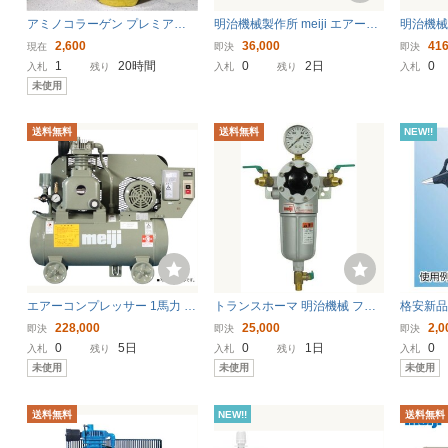
アミノコラーゲン プレミアム
明治機械製作所 meiji エアーコ
明治機械 M
パウチタイプ 217g（約２８日
ンプレッサー Kubotaエンジン
型 エン
2,600
36,000
416
現在
即決
即決
分+約３日）増量品 コエンザイ
搭載 三相200V
3馬力 
1
20時間
0
2日
0
入札
残り
入札
残り
入札
ムQ10 ヒアルロン酸 セラミ
未使用
ド １袋 未使用
送料無料
送料無料
NEW!!
エアーコンプレッサー 1馬力 F
トランスホーマ 明治機械 フィ
格安新
OH-08A 5S 明治機械 単相100V
ルタ付レギュレーター HB-602
ルホース
228,000
25,000
2,0
即決
即決
即決
レシプロ式 オイルフリー50hz
ドレン抜き
0
5日
0
1日
0
入札
残り
入札
残り
入札
〔法人様お届け〕
未使用
未使用
未使用
送料無料
NEW!!
送料無料