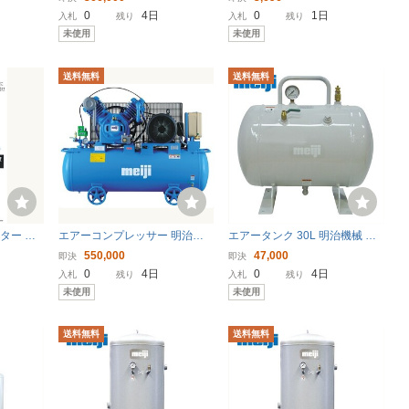
レッサー 空気タンク 圧縮空気
0
4日
0
1日
入札
残り
入札
残り
〔法人様お届け〕
未使用
未使用
送料無料
送料無料
ター MS
エアーコンプレッサー 明治機
エアータンク 30L 明治機械 補
ンプレッサ
械 GK-55E 7.5馬力 連続・断続
助タンク ST30B-100 〔法人様
550,000
47,000
即決
即決
運転切替式 〔法人様お届け〕
お届け〕
0
4日
0
4日
入札
残り
入札
残り
未使用
未使用
送料無料
送料無料