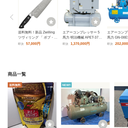
送料無料！新品 Zwilling
エアーコンプレッサー 5
エアーコンプ
ツヴィリング 「 ボブ・ク
馬力 明治機械 APET-37D
馬力 GN-08ES
レーマー ユーロ ステンレ
Y-140ST-2 中圧 防音 防振
V 明治機械 
57,000円
1,370,000円
202,00
即決
即決
即決
ス シェフナイフ 260mm
スローダウン装置 出張作
ド式 給油式
日本製 」 ダマスカス 牛
業 横置きタンク付き 〔法
け〕
刀 多層鋼
人様お届け〕
商品一覧
送料無料
NEW!!