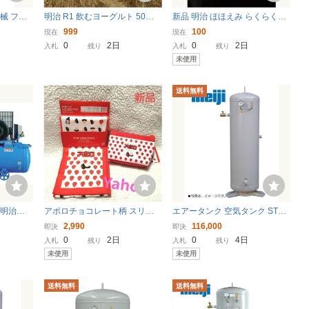
械 フィ
明治 R1 飲むヨーグルト 50本
新品 明治 ほほえみ らくらくミ
 中圧用
空容器 空ペットボトル R1容器
ルク アタッチメント ほほえみ
999
100
現在
現在
らくらくミルク ピジョン母乳
0
2日
0
2日
入札
残り
入札
残り
実感がつけられる 母乳実感
未使用
送料無料
 明治機
アポロチョコレート柄 スリム
エアータンク 空気タンク ST95
シプロ式 タ
ロングタオル＆ポーチセット
E-100 97L 明治機械製作所 補
2,990
116,000
即決
即決
〔法人様
【新品】
助タンク 法人様お届けのみ
0
2日
0
4日
入札
残り
入札
残り
未使用
未使用
送料無料
送料無料