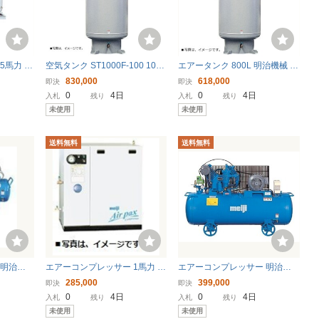
5馬力 明
空気タンク ST1000F-100 1000
エアータンク 800L 明治機械 補
0-3 中圧
L 明治機械製作所 エアータンク
助タンク ST800F-100 〔法人様
830,000
618,000
即決
即決
ン装置 出
補助タンク 法人様お届けのみ
お届け〕
0
4日
0
4日
入札
残り
入札
残り
ク付き
未使用
未使用
送料無料
送料無料
 明治機
エアーコンプレッサー 1馬力 A
エアーコンプレッサー 明治機
00V 圧力開
PK-08DS 50hz 100V 明治機械
械 GKH-22A 中圧 給油式 レシ
285,000
399,000
即決
即決
様お届
レシプロ式 パッケージタイプ
プロ 〔法人様お届け〕
0
4日
0
4日
入札
残り
入札
残り
給油式 〔法人様お届け〕
未使用
未使用