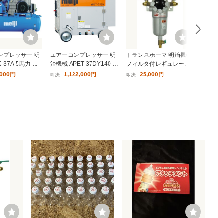
ンプレッサー 明
エアーコンプレッサー 明
トランスホーマ 明治機械
エアー
-37A 5馬力 レ
治機械 APET-37DY140 中
フィルタ付レギュレータ
馬力 
 タンクマウント
圧 パッケージ ディーゼル
ー HB-602 ドレン抜き
P 圧
,000円
1,122,000円
25,000円
即決
即決
即決
〔法人様お届け〕
エンジン 別置きタンク無
人様
し〔法人様お届け〕