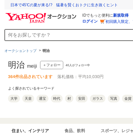
日本で45℃の夏が来る!? 猛暑を賢くおトクに生き抜くヒント
IDでもっと便利に
新規取得
ログイン
初回購入限定、
オークショントップ
明治
明治
＋フォロー
40
人がフォロー中
meiji
364件出品されています
落札価格：平均10,030円
よく探されているキーワード
大学
天皇
通宝
時代
村
安田
ガラス
写真
金貨
住まい、インテリア
食品、飲料
スポーツ、レジ