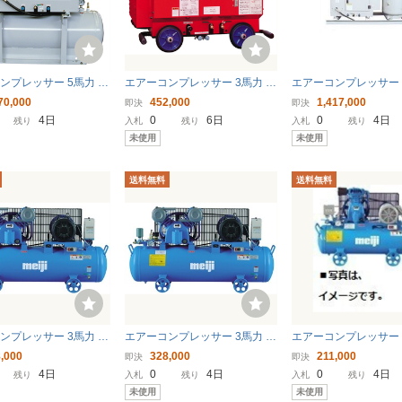
ンプレッサー 5馬力 明
エアーコンプレッサー 3馬力 明
エアーコンプレッサー 
ET-37DY-140ST-2 中
治機械 APE-25B ガソリンエン
治機械 APET-37DY-14
70,000
452,000
1,417,000
即決
即決
 防振 スローダウン装置
ジン 屋外作業 〔法人様お届
防音 防振 スローダウ
4日
0
6日
0
4日
残り
入札
残り
入札
残り
 横置きタンク付き
け〕
張作業 *縦置き別タン
未使用
未使用
様お届け〕
〔法人様お届け〕
送料無料
送料無料
ンプレッサー 3馬力 明
エアーコンプレッサー 3馬力 明
エアーコンプレッサー
H-22C 5P 圧力開閉器
治機械 GH-22C 6P 圧力開閉器
械 GH-08FS 60hz 1
,000
328,000
211,000
即決
即決
0V〔法人様お届け〕
式 200V〔法人様お届け〕
閉器式 給油式 〔法人
4日
0
4日
0
4日
残り
入札
残り
入札
残り
け〕
未使用
未使用