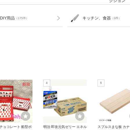
クション
DIY用品
キッチン、食器
（175件）
（3件）
4
5
チョコレート 船型ポ
明治 即攻元気ゼリー エネル
スプルスまな板 カナ