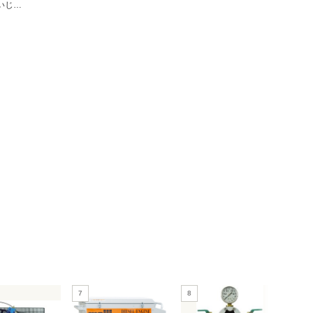
めいじ屋
7
8
9