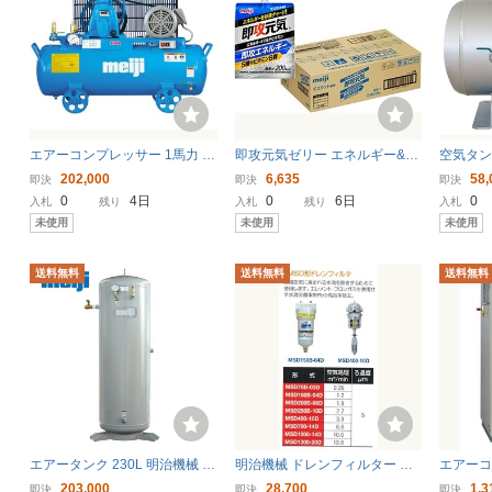
エアーコンプレッサー 1馬力 G
即攻元気ゼリー エネルギー&マ
空気タンク 
N-08ES 60hz 100V 明治機械
ルチビタミン マスカット風味 1
ルミ製 
202,000
6,635
58,
即決
即決
即決
自動アンロード式 給油式 〔法
80g×36個 ケース 明治
タンク 
0
4日
0
6日
0
入札
残り
入札
残り
入札
人様お届け〕
け
未使用
未使用
未使用
送料無料
送料無料
送料無料
エアータンク 230L 明治機械 補
明治機械 ドレンフィルター MS
エアーコ
助タンク ST230E-100 〔法人
D150B-04D エアーコンプレッ
APFM-
203,000
28,700
1,3
即決
即決
即決