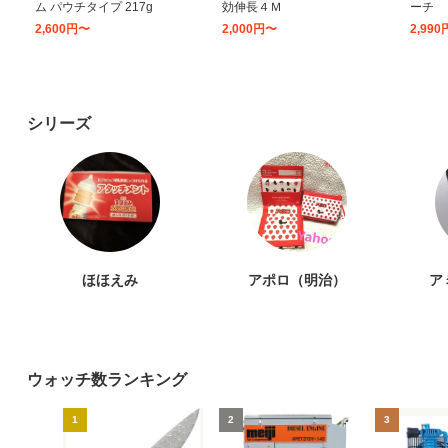
ム パウチタイプ 217g
効伸長４Ｍ
ーチ
2,600円〜
2,000円〜
2,99
シリーズ
ほほえみ
アポロ（明治）
ア
ウォッチ数ランキング
1
2
3