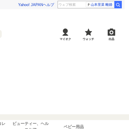
Yahoo! JAPAN
ヘルプ
山本里菜 離婚
マイオク
ウォッチ
出品
コレ
ビューティー、ヘル
ベビー用品