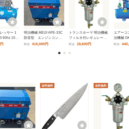
レッサー 1
明治機械 MEIJI APE-33C
トランスホーマ 明治機械
エアーコ
 60hz 100
防音型 エンジンコンプ
フィルタ付レギュレータ
治機械 GK
自動アンロー
レッサー 3.3馬力 極上品
ー 中圧用 HBH-602 ドレ
シプロ式
0円
416,000円
28,600円
440
即決
即決
即決
 〔法人様お届
ン抜き
給油式 
送料無料
送料無料