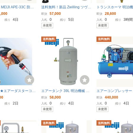
EIJI APE-33C 防音
送料無料！新品 Zwilling ツヴィ
トランスホーマ 明治機
ジンコンプレッサー 3.
リング 「 ボブ・クレーマー ユ
ルタ付レギュレーター
,000
57,000
28,600
即決
即決
極上品
ーロ ステンレス シェフナイフ
HBH-602 ドレン抜き
4日
0
5日
0
3時間
残り
入札
残り
入札
残り
260mm 日本製 」 ダマスカス
未使用
未使用
牛刀 多層鋼
送料無料
送料無料
品★エアーダスターコイ
エアータンク 39L 明治機械 補
エアーコンプレッサー
セット★使用範囲4m
助タンク ST39B-100 〔法人様
械 GK-37A 5馬力 レ
00
58,000
440,000
即決
即決
お届け〕
ンクマウント 給油式 
2日
0
4日
0
4日
残り
入札
残り
入札
残り
お届け〕
未使用
未使用
送料無料
送料無料