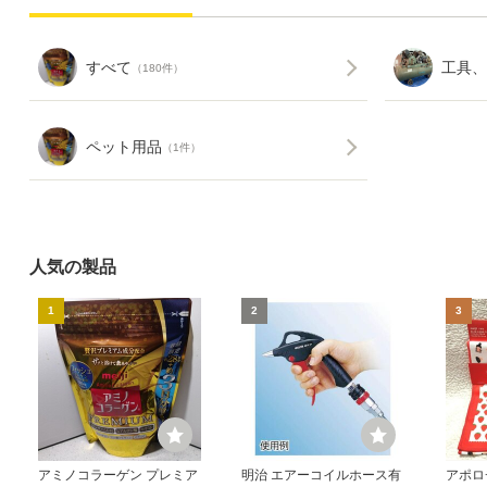
すべて
工具、
（180件）
ペット用品
（1件）
人気の製品
1
2
3
アミノコラーゲン プレミア
明治 エアーコイルホース有
アポロ