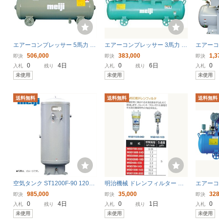
エアーコンプレッサー 5馬力 F
エアーコンプレッサー 3馬力 F
エアーコ
OH-R37 三相200V 明治機械 オ
OK-22 5P 三相200V 明治機械
治機械 AP
506,000
383,000
1,3
即決
即決
即決
イルフリー式 〔法人様お届
オイルフリー〔法人様お届け〕
圧 防音
0
4日
0
6日
0
入札
残り
入札
残り
入札
け〕
出張作業
未使用
未使用
未使用
〔法人
送料無料
送料無料
送料無料
空気タンク ST1200F-90 1200L
明治機械 ドレンフィルター MS
エアーコ
明治機械製作所 エアータンク
D200B-04D エアーコンプレッ
治機械 G
985,000
35,000
328
即決
即決
即決
補助タンク 法人様お届けのみ
サ 水滴除去 空気圧補器
式 20
0
4日
0
1日
0
入札
残り
入札
残り
入札
未使用
未使用
未使用