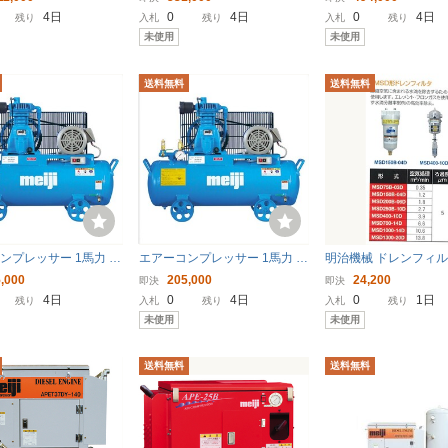
プ オイルフリー（ド
タンクマウント 給油式 中圧
お届け〕
4日
0
4日
0
4日
残り
入札
残り
入札
残り
無し）〔法人様お届け〕
〔法人様お届け〕
未使用
未使用
送料無料
送料無料
ンプレッサー 1馬力 G
エアーコンプレッサー 1馬力 G
明治機械 ドレンフィル
50hz 200V 明治機械 自
N-08E 60hz 200V 明治機械 自
D75B-03D エアーコ
,000
205,000
24,200
即決
即決
ード式 〔法人様お届
動アンロード式 〔法人様お届
水滴除去 空気圧補器
4日
0
4日
0
1日
残り
入札
残り
入札
残り
け〕
未使用
未使用
送料無料
送料無料