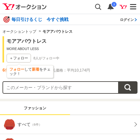
i
毎日引けるくじ 今すぐ挑戦
ログイン
オークショントップ
モアアバウトレス
モアアバウトレス
MORE ABOUT LESS
＋フォロー
8
人がフォロー中
フォロー
して
新着
をチェ
6
件出品されています
落札価格：平均10,174円
ック！
ファッション
すべて
（6件）