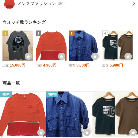
メンズファッション
（5件）
ウォッチ数ランキング
1
2
3
4
15,000円
4,900円
5,000円
5,980円
現在
現在
現在
現在
商品一覧
NEW!!
NEW!!