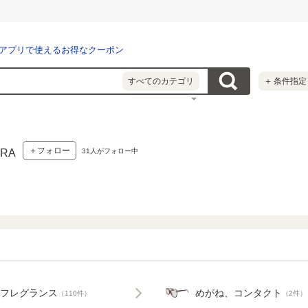
アプリで使えるお得なクーポン
すべてのカテゴリ
＋
条件指定
＋フォロー
31
人がフォロー中
ERA
フレグランス
めがね、コンタクト
（110件）
（2件）