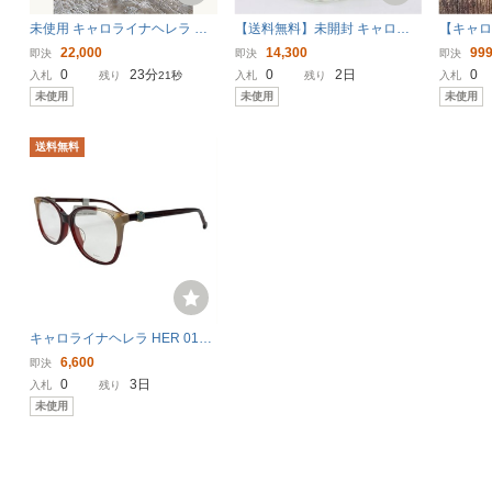
未使用 キャロライナヘレラ グ
【送料無料】未開封 キャロラ
【キャ
ッドガール グロリアス ゴール
イナ ヘレラ 212 オンアイス 60
ガール 
22,000
14,300
99
即決
即決
即決
ド Carolina Herrera Good Girl
ｍl◆CAROLINA HERRERA 21
0
23分
0
2日
0
入札
残り
19秒
入札
残り
入札
GLORIOUS GOLD オーデパル
2 on ice◆キャロライナヘレラ2
未使用
未使用
未使用
ファム 香水 EDP 80ml
12◆キャロリナヘレラ
送料無料
キャロライナヘレラ HER 0113/
G C19 145 54□17 メガネ 眼鏡
6,600
即決
アイウェア プラスチック バー
0
3日
入札
残り
ガンディ ヌード ワインレッド
未使用
CAROLINA HERRERA