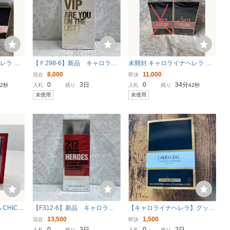
CARO
並行輸入品 キャロライナヘ
並行輸入品 キャロライナヘ
グッドガ
レラ バッドボーイ EDT・S
レラ バッドボーイ ル パル
 7ml
P 100ml 香水 フレグランス
ファム (チューブサンプル)
18,216円〜
1,100円〜
レラ グ
【Ｆ298-6】新品 キャロライ
未開封 キャロライナヘレラ ベ
OOD G
BAD BOY CAROLINA HER
EDPSP 1.5ml 香水 フレグ
rolin
ナヘレラ 212 VIP オーデパルフ
リー グッドガール グラム Caro
8,000
11,000
RERA 新品 未使用
ランス BAD BOY LE PARF
現在
即決
 BLUSH オ
ァム 80ml （フィルムはがれ有
lina Herrera Very Good Girl GL
UM
0
3日
0
34分
30秒
入札
残り
入札
残り
40秒
P 80ml
り）
AM オーデパルファム 香水 ED
未使用
未使用
P 50ml
 CHIC
【F312-6】新品 キャロライ
【キャロライナヘレラ】グッド
ック 50
ナヘレラ 香水 キャロライナヘ
ガール ジャスミン アブソリュ
13,500
1,500
現在
即決
レラ 212 ヒーローズ メン EDT
ート オードパルファム
0
3日
0
2日
入札
残り
入札
残り