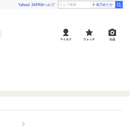
Yahoo! JAPAN
ヘルプ
池乃めだか
マイオク
ウォッチ
出品