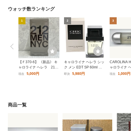
ウォッチ数ランキング
キャロライナヘレラ 香水 キ
キャロライナヘレラ 香水 キ
【キャ
1
2
3
ャロライナヘレラ 212 VIP
ャロライナヘレラ 212 VIP
2 (テス
(テスター) EDPSP 80ml 21
メン (テスター) EDTSP 100
[並行輸
8,680円〜
20,526円〜
9,89
2 VIP TESTER CAROLINA
ml 212 VIP MEN TESTER
HERRERA
CAROLINA HERRERA
15
16
17
【Ｆ370-6】 《新品》 キ
キャロライナ ヘレラ シッ
CAROLINA 
ャロライナ ヘレラ 212
ク メン EDT SP 60ml キ
ャロライナ 
MEN NYC メン オード
ャロライナヘレラ
トワレ 212 ED
5,000円
5,980円
1,000円
現在
即決
現在
トワレ 香水 50ml [フ
461
ィルムはがれ有り]
キャロライナヘレラ CARO
キャロライナヘレラ ベリー
キャロ
LINA HERRERA CH ロー
グッドガール グラム EDPS
スター)
(旧パッケージ) EDTSP 50m
P 50ml 香水 フレグランス
フレグラ
6,580円〜
14,850円〜
13,3
l 香水 フレグランス CH LE
VERY GOOD GIRL GLAM
CARO
商品一覧
AU EAU FRAICHE
CAROLINA HERRERA
22
23
24