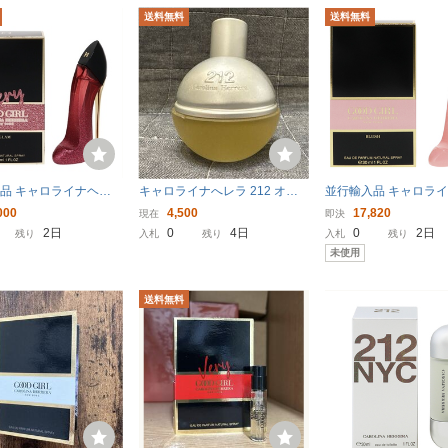
送料無料
送料無料
品 キャロライナヘレ
キャロライナへレラ 212 オー
並行輸入品 キャロラ
ーグッドガール グラム
ドトワレ 50ml 香水 CAROLINA
ラ グッドガール ブラッ
000
4,500
17,820
現在
即決
P 30ml 香水 フレグラ
HERRERA 212 オーデトワレ
なし) EDP・SP 30ml
2日
0
4日
0
2日
残り
入札
残り
入札
残り
Y GOOD GIRL GLAM
グランス GOOD GIRL 
未使用
INA HERRERA 未使用
CAROLINA HERRER
送料無料