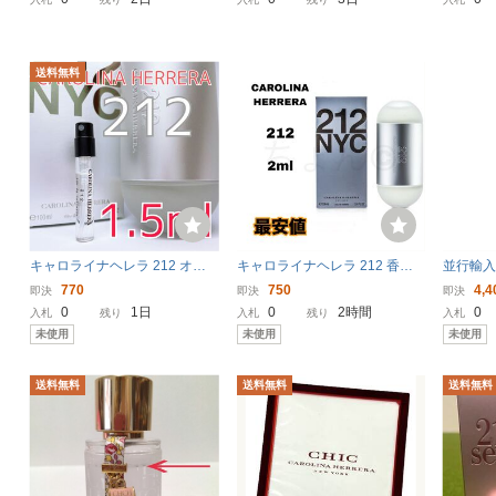
TTE
送料無料
キャロライナヘレラ 212 オー
キャロライナヘレラ 212 香水
並行輸入
ドトワレ 香水 1.5ml
オードトワレ オーデトワレ 2ml
ラ （原
770
750
4,4
即決
即決
即決
2 ホワ
0
1日
0
2時間
0
入札
残り
入札
残り
入札
ョン (テ
未使用
未使用
未使用
新品 未
送料無料
送料無料
送料無料