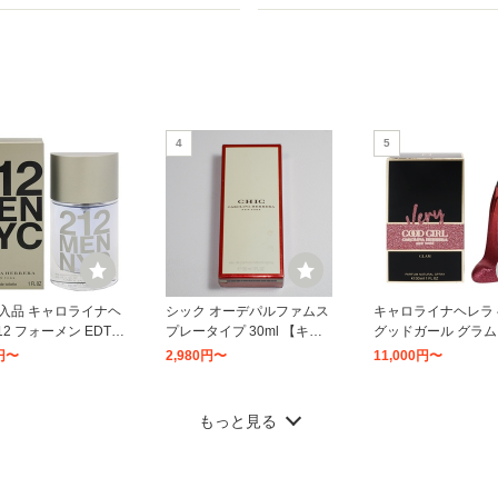
4
5
入品 キャロライナヘ
シック オーデパルファムス
キャロライナヘレラ
12 フォーメン EDT・
プレータイプ 30ml 【キャ
グッドガール グラム
0ml 香水 フレグランス
ロライナヘレラ】 [並行輸入
ァム 30ml CAROLIN
4円〜
2,980円〜
11,000円〜
EN CAROLINA HER
品]
RERA VERY GOOD 
 新品 未使用
GLAM PARFUM 30M
11
12
d]
もっと見る