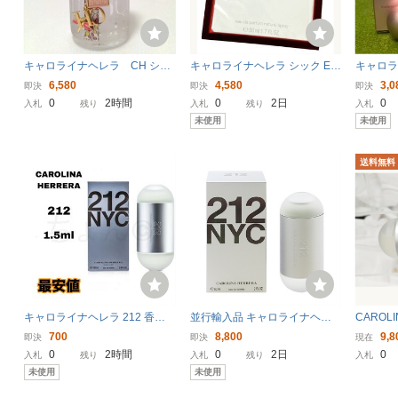
キャロライナヘレラ CH シッ
キャロライナヘレラ シック ED
キャロライ
ク ロー EDT 50ml キャロラ
P 50ml スプレータイプ 外箱有
シー 5ml
6,580
4,580
3,0
即決
即決
即決
イナ ヘレラ CAROLINA HE
未開封品！(95125)
0
2時間
0
2日
0
入札
残り
入札
残り
入札
RRERA CHIC L'EAU 送料無料
未使用
未使用
送料無料
キャロライナヘレラ 212 香水
並行輸入品 キャロライナヘレ
CAROLI
オードトワレ オーデトワレ 1.5
ラ 212 EDT・SP 60ml 香水 フ
12 キャ
700
8,800
9,8
即決
即決
現在
ml
レグランス 212 CAROLINA HE
ードトワ
0
2時間
0
2日
0
入札
残り
入札
残り
入札
RRERA 新品 未使用
未使用
未使用