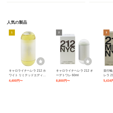
人気の製品
1
2
3
キャロライナヘレラ 212 ホ
キャロライナヘレラ 212 オ
並行輸
ワイト リミテッドエディシ
ーデトワレ 60ml
レラ 2
ョン (テスター) EDTSP 60
SP 3
4,400円〜
8,800円〜
5,43
ml 香水 フレグランス 212
212 M
WHITE LIMITED EDITION T
RERA
8
9
10
ESTER CAROLINA HERR
ERA