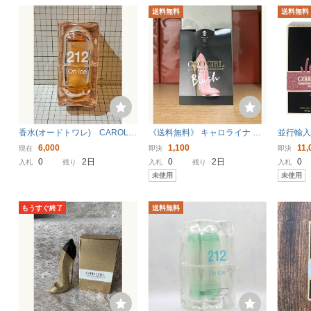
送料無料
送料無料
香水(オードトワレ) CAROLIN
《送料無料》 キャロライナ へ
並行輸入
A HERRERA 212 On Ice 60
レラ グッドガール ブラッシュ
ラ ベリ
6,000
1,100
11,
現在
即決
即決
ml 2 FL OZ
オードパルファム 0.3ml サンプ
EDP・S
0
2日
0
2日
0
入札
残り
入札
残り
入札
ル ※未使用※ #CAROLINA HE
ンス VER
未使用
未使用
RRERA EDP
CAROL
もうすぐ終了
送料無料