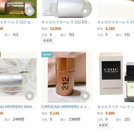
ナ ヘレラ 212 セク
キャロライナヘレラ 212 EDT S
キャロライナヘレラ 21
P 100ml CAROLINA HERRE
プ ロゼ EDP 30ml 
86
10,800
6,380
即決
即決
RA ２１２ ウーマン NYC
イプ 約80％残 中古品 (3
4日
0
3日
0
2日
残り
入札
残り
入札
残り
未使用
NEW!!
NA HERRERA 60ml 2
CAROLINA HERRERA キャロ
キャロライナ ヘレラ 
ロライナヘレラ EDT オ
ライナ ヘレラ 212 セクシーメ
ン EDT SP 60ml キ
00
5,144
5,980
現在
即決
レ オーデトワレ
ン sexy men EDT 廃盤レア香水
ヘレラ
24時間
0
23時間
0
2日
残り
入札
残り
入札
残り
50ml
未使用