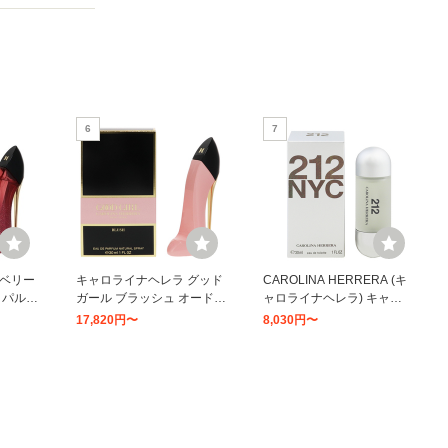
6
7
 ベリー
キャロライナヘレラ グッド
CAROLINA HERRERA (キ
 パルフ
ガール ブラッシュ オードパ
ャロライナヘレラ) キャロ
A HER
ルファム 30ml 香水 レディ
ライナヘレラ 212 オードト
17,820円〜
8,030円〜
GIRL
ース CAROLINA HERRER
ワレ 30mL 30ミリリットル
L [8m
A GOOD GIRL B [uhg]
(x 1)
13
14