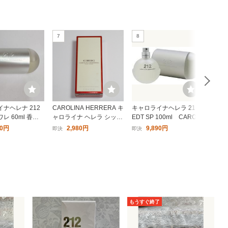
 オーデト
キャロライナヘレラ バッド
キャロライナヘレラ 212 オ
7
8
9
ボーイ ル パルファム (テス
ーデトワレ 100ml
ター) EDPSP 100ml 香水
11,000円〜
10,800円〜
フレグランス BAD BOY LE
PARFUM TESTER CAROLI
20
21
NA HERRERA
ナヘレナ 212
CAROLINA HERRERA キ
キャロライナヘレラ 212
香水(
レ 60ml 香水C
ャロライナ ヘレラ シック
EDT SP 100ml CAROLI
ROLI
 HERRERA 212
オーデパルファム 30ml
NA HERRERA 212 トワ
2 On 
00円
2,980円
9,890円
即決
即決
現在
TOILETTE
香水
レ スプレー 【テスター
新品未使用】
ライナヘ
キャロライナヘレラ バッド
キャロライナヘレラ バッド
 EDT・
ボーイ パワーアップ スプレ
ボーイ ル パルファム EDPS
レグランス
ー EDTSP 100ml 香水 フレ
P 150ml 香水 フレグランス
7,700円〜
9,900円〜
A HER
グランス BAD BOY POWE
BAD BOY LE PARFUM CA
R UP FRESH CAROLINA H
ROLINA HERRERA
27
28
ERRERA
もうすぐ終了