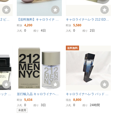
2 ビッ
【送料無料】キャロライナ ヘ
キャロライナヘレラ 212 EDT 3
スプレータ
レラ 212 セクシー 30ml◆キャ
0ml スプレータイプ 約85％残
4,200
5,580
即決
即決
9125)
ロライナヘレラ 212セクシー◆
中古品 (14115)
0
4日
0
2日
入札
残り
入札
残り
２１２◆カロライナヘレナ212
セクシー◆
送料無料
シック メ
並行輸入品 キャロライナヘレ
キャロライナヘレラ バッド ボ
ャロライナ
ラ 212 フォーメン EDT・SP 3
ーイ オードトワレ 50ml Caroli
5,434
8,800
即決
現在
0ml 香水 フレグランス 212 ME
na Herrera Bad Boy Eau De To
0
3日
0
24時間
入札
残り
入札
残り
N CAROLINA HERRERA 新品
ilette EDT オーデトワレ
未使用
未使用