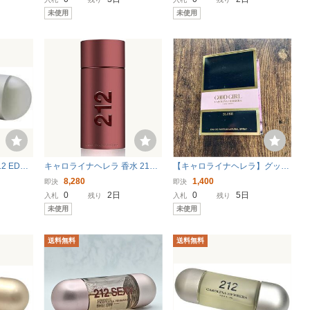
SP 90ml 212
未使用
未使用
 EDT S
キャロライナヘレラ 香水 212
【キャロライナヘレラ】グッド
 HERRE
セクシー メン EDT SP 100ml
ガール ブラッシュ オードパル
8,280
1,400
即決
即決
レー 【テ
【テスター・新品未使用】 キ
ファム
0
2日
0
5日
入札
残り
入札
残り
ャロライナ ヘレラ CAROLINA
未使用
未使用
HERRERA
送料無料
送料無料