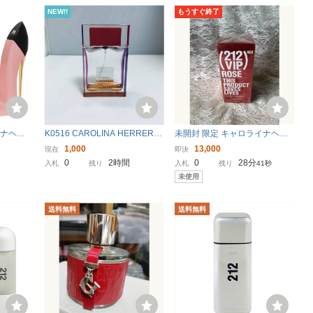
NEW!!
もうすぐ終了
イナヘレ
K0516 CAROLINA HERRERA
未開封 限定 キャロライナヘレ
シュ (箱
CHIC キャロライナ ヘレラ シ
ラ 212 VIP ローズレッド Caroli
1,000
13,000
現在
即決
 香水 フレ
ック 80ml 残量少量
na Herrera ROSE RED オーデ
0
2時間
0
28分
入札
残り
入札
残り
39秒
BLUSH
パルファム 香水 EDP 80ml
未使用
A
送料無料
送料無料