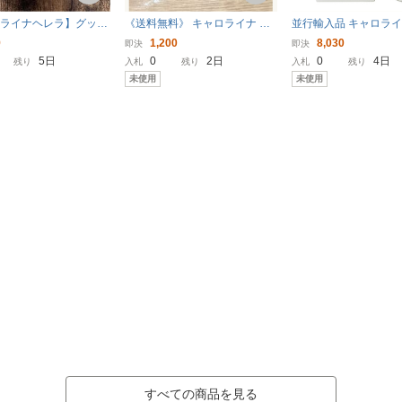
ロライナヘレラ】グッド
《送料無料》 キャロライナ へ
並行輸入品 キャロラ
サンプル 試供品
レラ ベリー グッドガール オー
ラ 212 EDT・SP 30m
9
1,200
8,030
即決
即決
ドパルファム 1.5ml サンプル ※
レグランス 212 CAROL
5日
0
2日
0
4日
残り
入札
残り
入札
残り
未使用※
RRERA 新品 未使用
未使用
未使用
すべての商品を見る