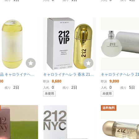
ドパンツ ネイビー 88A ボトム
ス レディース 中古
品 キャロライナヘレ
キャロライナヘレラ 香水 212 V
キャロライナヘレラ 212
価割れ／在庫限り） 21
IP EDP SP 80ml キャロライナ
P 100ml CAROLINA
00
8,680
9,890
即決
即決
イト リミテッドエディシ
ヘレラ CAROLINA HERRERA
RA 212 トワレ スプ
2日
0
2日
0
5日
残り
入札
残り
入札
残り
スター) EDT・SP 60ml
【テスター・新品未使用】
スター 新品未使用】
未使用
未使用
使用
送料無料