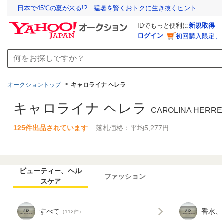
日本で45℃の夏が来る!? 猛暑を賢くおトクに生き抜くヒント
IDでもっと便利に
新規取得
ログイン
初回購入限定、
オークショントップ
キャロライナ ヘレラ
キャロライナ ヘレラ
CAROLINA HERR
125件出品されています
落札価格：平均5,277円
ビューティー、ヘル
ファッション
スケア
すべて
香水、
（112件）