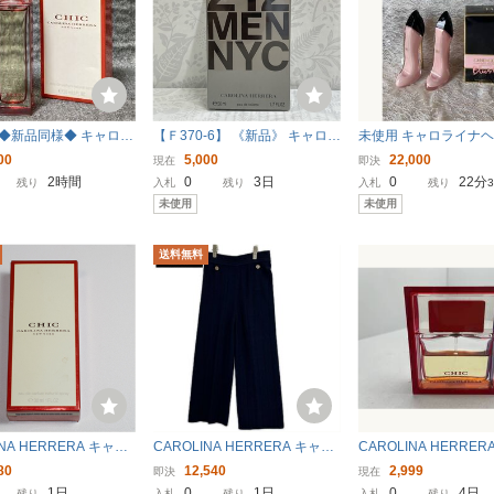
入品 キャロライナヘ
キャロライナヘレラ グッド
キャロライナヘレラ 
グルマン グッドガール
ガール シャワージェル 200
LINA HERRERA 
P 30ml GOOD GIR
ml CAROLINA HERRERA
ール ミニ香水 EDPBT
80円〜
4,999円〜
5,500円〜
22◆新品同様◆ キャロラ
【Ｆ370-6】 《新品》 キャロラ
未使用 キャロライナヘ
OLINA HERRERA 新
GOOD GIRL SHOWER GE
香水 フレグランス G
 シック CHIC オー
イナ ヘレラ 212 MEN NYC メ
ッドガール ブラッシュ Ca
00
5,000
22,000
使用
L [1655]
IRL
現在
即決
ム EDP 香水 30ml
ン オードトワレ 香水 50m
a Herrera Good Girl
2時間
0
3日
0
22分
残り
入札
残り
入札
残り
l [フィルムはがれ有り]
ーデパルファム 香水 ED
未使用
未使用
送料無料
INA HERRERA キャロ
CAROLINA HERRERA キャロ
CAROLINA HERRERA
ヘレラ シック オーデパ
ライナヘレラ ネイビー シルバ
キャロライナ ヘレラ シ
80
12,540
2,999
即決
現在
30ml 香水
ー ボタン付き ストレッチワイ
ml 残量写真参照
1日
0
1日
0
4日
残り
入札
残り
入札
残り