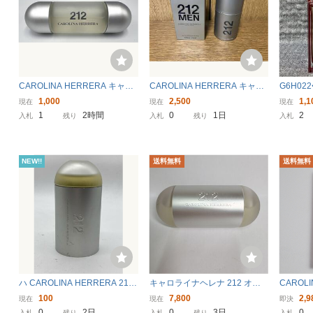
並行輸入品 キャロライナヘ
並行輸入品 キャロライナヘ
並行輸
レラ シック EDP・SP 80ml
レラ 212 フォーメン EDT・
レラ 
香水 フレグランス CHIC C
SP 100ml 香水 フレグラン
EDP・S
8,470円〜
12,353円〜
11,8
CAROLINA HERRERA キャロ
CAROLINA HERRERA キャロ
G6H0
AROLINA HERRERA 新品
ス 212 MEN CAROLINA H
L CAR
ライナ ヘレラ オーデトワレ 21
ライナヘレラ 212 MEN オード
イナへレラ
1,000
2,500
1,1
未使用
ERRERA 新品 未使用
品 未
現在
現在
現在
29
30
2 EDT 30ml A2461
トワレ 50ml スペイン製 香水
デパルファ
1
2時間
0
1日
2
入札
残り
入札
残り
入札
ほぼ未使用
NEW!!
送料無料
送料無料
キャロライナヘレラ CARO
キャロライナヘレラ CARO
LINA HERRERA シック メ
LINA HERRERA 212 オン
ン (B級品) EDTSP 60ml 香
アイス (2004) EDTSP 60ml
5,980円〜
6,000円〜
水 フレグランス CHIC FOR
香水 フレグランス 212 ON I
MEN
CE
ハ CAROLINA HERRERA 212
キャロライナヘレナ 212 オー
CAROL
オードトワレ 残量約7割 YL
ドトワレ 60ml 香水CAROLINA
ライナ 
100
7,800
2,9
現在
現在
即決
3134
HERRERA 212 EAU DE TOILE
ルファム 
0
2日
0
3日
0
入札
残り
入札
残り
入札