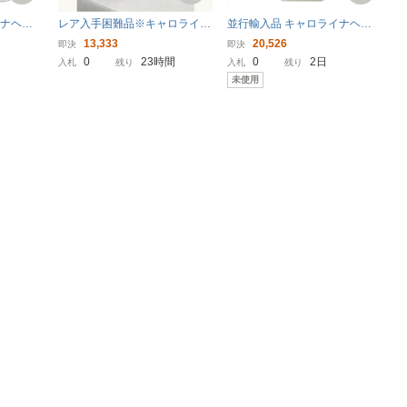
イナヘレ
レア入手困難品※キャロライナ
並行輸入品 キャロライナヘレ
l 香水 フ
ヘレラ CH オードトワレ 香水
ラ 212 VIP メン (テスター) ED
13,333
20,526
即決
即決
INA HE
レッド
T・SP 100ml 香水 フレグラン
0
23時間
0
2日
入札
残り
入札
残り
ス 212 VIP MEN TESTER CAR
未使用
OLINA HERRERA 未使用