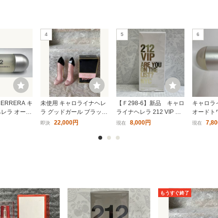
ロライナヘレラ】 21
キャロライナヘレラ 212 セ
212 セクシー メン
4
5
6
ター) EDTSP 100ml
クシー フォーメン (テスタ
ワレ 50ml
入品]
ー) EDTSP 100ml 香水 フレ
0円〜
8,280円〜
7,600円〜
グランス 212 SEXY MEN T
ESTER CAROLINA HERR
18
19
ERA
HERRERA キ
未使用 キャロライナヘレ
【Ｆ298-6】新品 キャロ
キャロライ
ヘレラ オーデ
ラ グッドガール ブラッシ
ライナヘレラ 212 VIP オ
オードトワ
T 30ml A2
ュ Carolina Herrera Good
ーデパルファム 80ml
AROLINA
22,000円
8,000円
7,8
即決
現在
現在
Girl BLUSH オーデパルフ
（フィルムはがれ有り）
EAU DE 
ァム 香水 EDP 80ml
ライナヘレラ CH (テ
キャロライナヘレラ 212 VI
並行輸入品 キャロ
 EDTSP 100ml 香水
P オーデパルファム 80ml
レラ 212 フォーメン
ンス CH TESTER
SP 50ml 香水 フ
33円〜
13,783円〜
6,969円〜
LINA HERRERA
212 MEN CAROLIN
RERA 新品 未使用
25
26
もうすぐ終了