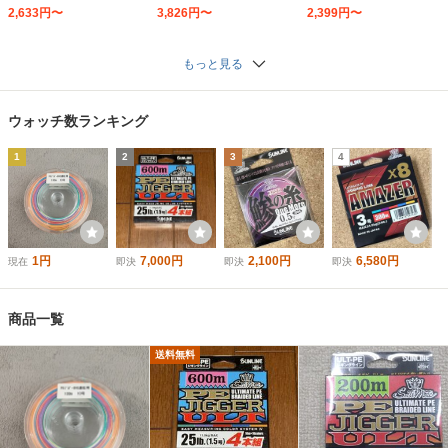
2,633円〜
3,826円〜
2,399円〜
もっと見る
ウォッチ数ランキング
1
2
3
4
1円
7,000円
2,100円
6,580円
現在
即決
即決
即決
商品一覧
送料無料