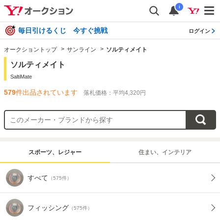
i
毎日引けるくじ 今すぐ挑戦
ログイン
オークショントップ
サンライン
ソルティメイト
ソルティメイト
SaltiMate
579
件出品されています
落札価格：平均4,320円
スポーツ、レジャー
住まい、インテリア
すべて
（575件）
フィッシング
（575件）