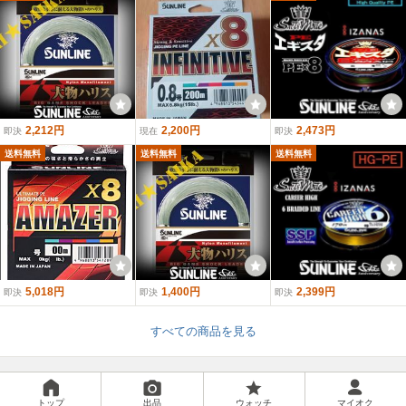
2,212円
2,200円
2,473円
即決
現在
即決
送料無料
送料無料
送料無料
5,018円
1,400円
2,399円
即決
即決
即決
すべての商品を見る
トップ
出品
ウォッチ
マイオク