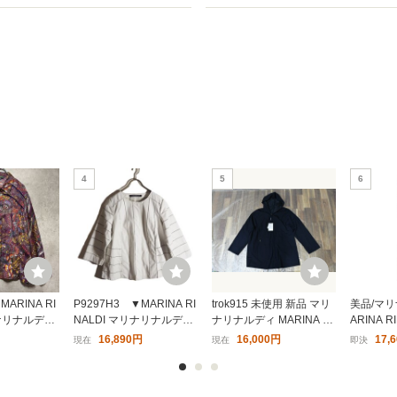
4
5
6
MARINA RI
P9297H3 ▼MARINA RI
trok915 未使用 新品 マリ
美品/マリ
リナリナルディ
NALDI マリナリナルディ
ナリナルディ MARINA RI
ARINA 
製 ペイズリー
▼ ノーカラー 羊革 レザ
NALDI ジャンパー パーカ
スパンツ 
16,890円
16,000円
17,
現在
現在
即決
 ビスコース
ージャケット ホワイト / 7
ー リバーシブル ステッチ
号 5L 相
ボタン ボルド
分袖 春秋
ネイビー 23 大きいサイズ
ウール 秋
レディース
ディース