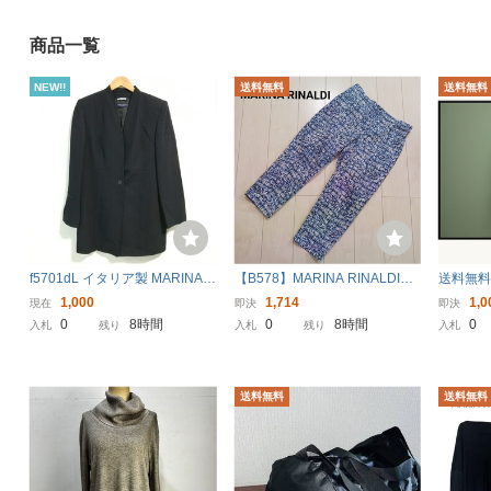
商品一覧
NEW!!
送料無料
送料無料
f5701dL イタリア製 MARINA R
【B578】MARINA RINALDI
送料無料 M
INALDI（マリナリナルディ）
マリナリナルディ テーパード
ングブラ
1,000
1,714
1,0
現在
即決
即決
サイズ13(XL位) テーラードジ
パンツ ズボン 総柄 九分
リナリナ
0
8時間
0
8時間
0
入札
残り
入札
残り
入札
ャケット フォーマルジャケッ
丈 ブルー 21サイズ 日本3
チュニッ
ト ノーカラー ブラック
L~4L相当 大きめサイズ
6文1-33
送料無料
送料無料