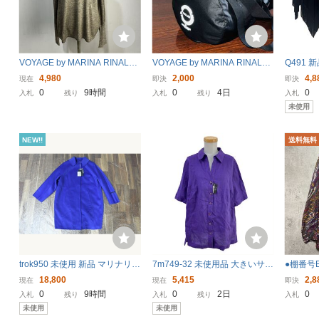
VOYAGE by MARINA RINALDI
VOYAGE by MARINA RINALDI
Q491 
シルクカシミヤ シルクニット
ヴォヤージュ バイ マリナ リナ
ルディ 
4,980
2,000
4,8
現在
即決
即決
カシミヤニット ラメ糸 切替 マ
ルディ★軽量 トラベルバッグ
ディー
0
9時間
0
4日
0
入札
残り
入札
残り
入札
リーナリナルディ【レターパッ
旅行 VOYAGE★2WAY ショル
未使用
クプラス郵送可】U
ダーベルト付き 軽い
NEW!!
送料無料
trok950 未使用 新品 マリナリナ
7m749-32 未使用品 大きいサイ
●棚番号BC
ルディ MARINA RINALDI PAR
ズ MARINA RINALDI マリナリ
I マリナ
18,800
5,415
2,8
現在
現在
即決
OLUD コート ウール アンゴラ
ナルディ リネン 麻 100% 半袖
製 ペイ
0
9時間
0
2日
0
入札
残り
入札
残り
入札
サイズ23 ブルー系 レディース
ブラウス シャツ トップス パー
コース 
未使用
未使用
アウター タグ付き
プル レディース 17
ドー 推定