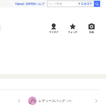
Yahoo! JAPAN
ヘルプ
広末涼子
マイオク
ウォッチ
出品
レディースバッグ
（3件）