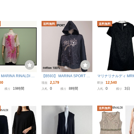
送料無料
送料無料
ARINA RINALDI ロ
【B593】 MARINA SPORT マ
マリナリナルディ MRM6
ウス・21/難有り◆マ
リナ スポーツ スウェットパー
4036 フラワーレース
00
2,179
12,540
現在
即決
ルディ/大きいサイズ/
カー ジップアップ フーディー
ンピース レディース
19時間
0
8時間
0
3日
残り
入札
残り
入札
残り
クシャツ/レディース/2
黒 ブラック スパンコール 綿10
0% 着用感L相当 y2k
送料無料