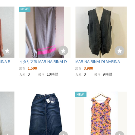
NEW!!
NA RIN
イタリア製 MARINA RINALDI
MARINA RINALDI MARINA SP
21 イタ
マリナリナルディ マフラー ス
ORT リネンベスト ジレ ノース
1,500
3,980
現在
現在
美品
トール ショール ベージュ×ピン
リーブ Vネック 黒 ブラック 上
0
10時間
0
9時間
入札
残り
入札
残り
ク レディース メンズ Z264
質 マリナリナルディ【レター
パックプラス郵送可】B
NEW!!