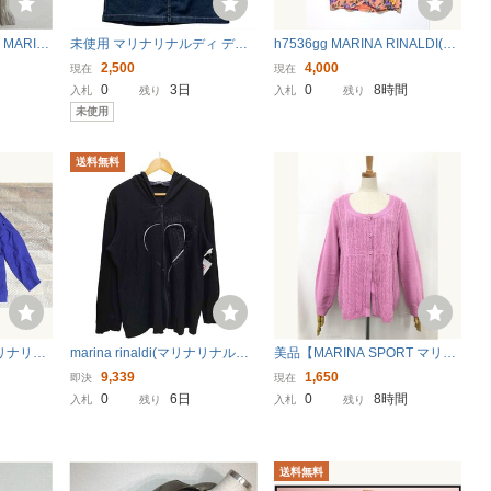
MARIN
未使用 マリナリナルディ デニ
h7536gg MARINA RINALDI(マ
%ジャケット
ムスカート 13号 マリナスポー
リナ リナルディ) サイズ21(L
2,500
4,000
現在
現在
きいサイズ
ツ インディゴブルー
位) ノースリーブワンピース 花
0
3日
0
8時間
入札
残り
入札
残り
柄 オレンジ系 レディース 春夏
未使用
イタリア製 used
送料無料
マリナリナ
marina rinaldi(マリナリナルデ
美品【MARINA SPORT マリナ
LDI シャ
ィ) ハート 刺繍 ジップアップ
スポーツ マリナリナルディ】
9,339
1,650
即決
現在
ー系 麻1
パーカー Y2K レディー 中古 古
長袖ニットカーディガン (レデ
0
6日
0
8時間
入札
残り
入札
残り
 レディー
着 0642
ィース) sizeS ピンク系 ◯35LN
5675◯
送料無料