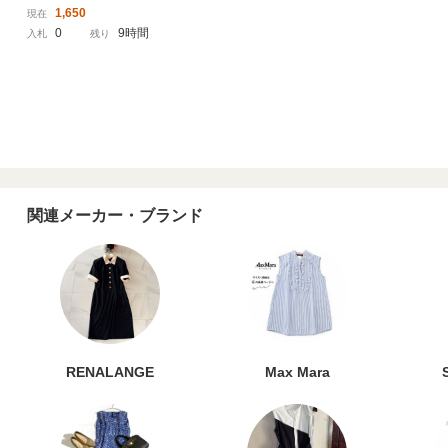
ニット 古着
1,650
現在
0
9時間
入札
残り
関連メーカー・ブランド
RENALANGE
Max Mara