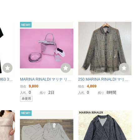
NEW!!
3 322
MARINA RINALDI マリナ リナ
250 MARINA RINALDI マリナ
 ドレスワ
ルディ【 マリナ バッグ】キュ
リナルディ ペイズリー柄 シル
9,800
4,869
現在
現在
ーブ型ハンド＆ショルダーバッ
ク 長袖 シアーシャツ ブラウス
0
2日
0
8時間
入札
残り
入札
残り
グメタリックシルバー定価 ¥4
大きいサイズ 19 春夏 羽織り 6
未使用
7,300 新品未使用品
0605AJ
NEW!!