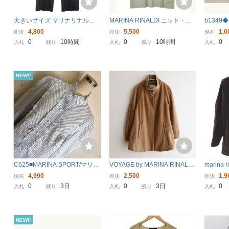
大きいサイズ マリナリナルデ
MARINA RINALDI ニット・セ
b1349◆
ィ MARINA RINALDI スラック
ーター レディース マリナリナ
ングカー
4,800
5,500
1,0
即決
即決
現在
ス 23号 トラウザー パンツ ボト
ルディ 中古 古着
◆マリナリ
0
10時間
0
10時間
0
入札
残り
入札
残り
入札
ムス センタープレス サイドジ
ィース 
ップ ブラック系
釦 透け感
NEW!!
C625■MARINA SPORT/マリナ
VOYAGE by MARINA RINALDI
marina
リナルディ★白*ラメ入ストラ
イタリア製 ウール ジャケッ
ィ) イ
4,990
2,500
1,9
現在
即決
即決
イプ&フリル★ゆったりデザイ
ト サイズ13
イ 2B
0
3日
0
3日
0
入札
残り
入札
残り
入札
ンブラウス■15
古着 020
NEW!!