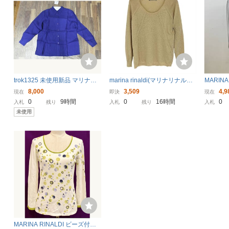
trok1325 未使用新品 マリナリ
marina rinaldi(マリナリナルデ
MARIN
ナルディ MARINA RINALDI シ
ィ) MARINA SPORT ラグラン
上 ラミ
8,000
3,509
4,9
現在
即決
現在
ャツ 麻100% サイズ23 ブルー
長袖 ラメニット レ 中古 古着 0
オーバー
0
9時間
0
16時間
0
入札
残り
入札
残り
入札
系 長袖 レディース トップス タ
803
ツ マリ
未使用
グ付き 大きいサイズ
パックプ
MARINA RINALDI ビーズ付き