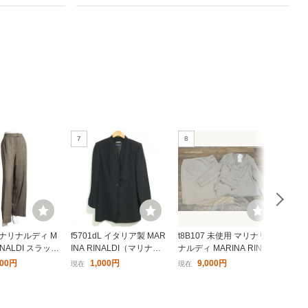
7
8
9
ナリナルディ M
f5701dL イタリア製 MAR
t8B107 未使用 マリナリ
trok
RINALDI スラック
INA RINALDI（マリナリ
ナルディ MARINA RINAL
ナリナ
大きい 表記 19
ナルディ）サイズ13(XL
DI 大きなサイズ23 サイズ
NAL
600円
1,000円
9,000円
現在
現在
現在
当 茶 ブラウン 毛
位) テーラードジャケット
スーツ セットアップ ジャ
5 チ
 冬 ボトムス レ
フォーマルジャケット ノ
ケット スカート シルク
大き
ーカラー ブラック
レディース タグ
イタ