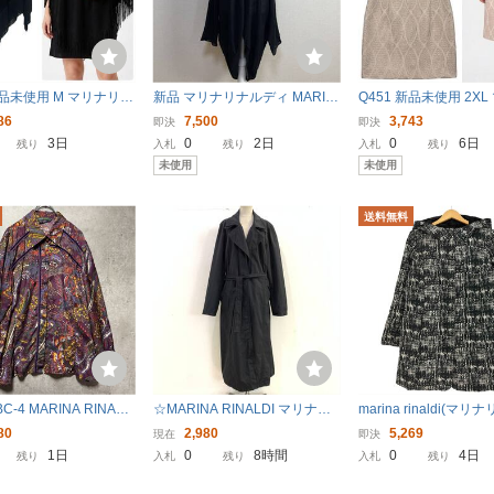
新品未使用 M マリナリナ
新品 マリナリナルディ MARIN
Q451 新品未使用 2X
イタリア製 ポンチョ レ
A RINALDI 黒 トップス ニット
ナルディ 大きいサイズ
86
7,500
3,743
即決
即決
ス
カーデ L ルーマニア製 春秋
レディース
3日
0
2日
0
6日
残り
入札
残り
入札
残り
未使用
未使用
送料無料
-4 MARINA RINALD
☆MARINA RINALDI マリナリ
marina rinaldi(マ
リナルディ 17 イタリア
ナルディ イタリア製 レイヤー
ィ) 総柄 スナップボタ
80
2,980
5,269
現在
即決
ズリー柄 ブラウス ビス
ド ベルテッドロングコート ア
ットコート レディース 
1日
0
8時間
0
4日
残り
入札
残り
入札
残り
シャツ 装飾ボタン ボル
ウター ブラック 綿ポリ【送料
古着 0343
90s
一律/同梱可能】C