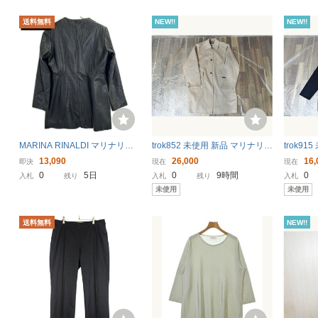
送料無料
NEW!!
NEW!!
MARINA RINALDI マリナリナ
trok852 未使用 新品 マリナリナ
trok9
ルディ ブラック シープスキン
ルディ MARINA RINALDI コー
ルディ MA
13,090
26,000
16,
即決
現在
現在
レザー ノーカラー コート ブラ
ト アウター 25 チャームタグ キ
ンパー 
0
5日
0
9時間
0
入札
残り
入札
残り
入札
ック 15 ジャケット ポリエステ
ャメル 大きいサイズ レディー
ステッチ
未使用
未使用
ル レディース 中古
ス イタリア
イズ レ
送料無料
NEW!!