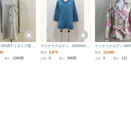
A SPORT イタリア製 極
マリナリナルディ MARINA RI
マリナリナルディ MARI
ー混 シャツジャケット
NALDI ニットセーター 送
ALDI スプリングコート
80
3,973
15,000
即決
即決
サイズ マリナスポー
料無料 ブルー S 170
リア製 大きいサイズ 春
10時間
0
9時間
0
2日
残り
入札
残り
入札
残り
ナリナルディ【レター
くら色
ラス郵送可】M