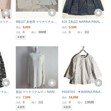
L マリナリ
t8B107 未使用 マリナリナルデ
816【美品】MARINA RINALDI
 ワンピ
ィ MARINA RINALDI 大きなサ
MAX&Co.マリナ リナルディ マ
9,000
5,500
現在
現在
イズ23 サイズスーツ セットア
ックスアンドコー ダブルデニ
0
9時間
0
3日
入札
残り
入札
残り
ップ ジャケット スカート シル
ムジャケット 19号 175/104Y
未使用
ク レディース タグ
デニムブルー系 XL XXL
リナリナルデ
新品 マリナリナルディ MARIN
P9297H3 ▼MARINA RINAL
ン フーデ
A RINALDI 白 ロングニット XL
DI マリナリナルディ▼ ノー
7,500
16,890
即決
現在
1 中古
イタリア製 大きいサイズ
カラー 羊革 レザージャケット
0
2日
0
12時間
入札
残り
入札
残り
ホワイト / 7分袖 春秋
未使用
未使用