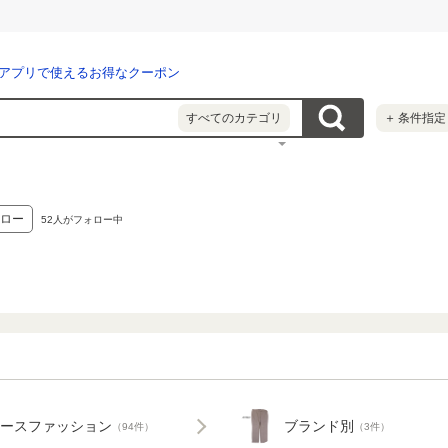
アプリで使えるお得なクーポン
すべてのカテゴリ
＋
条件指定
ロー
52
人がフォロー中
ースファッション
ブランド別
（94件）
（3件）