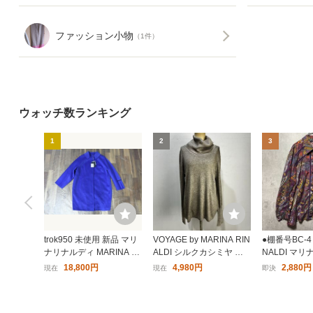
ファッション小物
（1件）
ウォッチ数ランキング
1
2
3
trok950 未使用 新品 マリ
VOYAGE by MARINA RIN
●棚番号BC-4 
ナリナルディ MARINA RI
ALDI シルクカシミヤ シ
NALDI マ
NALDI PAROLUD コート
ルクニット カシミヤニッ
17 イタリア
18,800円
4,980円
2,880円
現在
現在
即決
ウール アンゴラ サイズ23
ト ラメ糸 切替 マリーナ
柄 ブラウス
ブルー系 レディース アウ
リナルディ【レターパッ
シャツ 装飾
ター タグ付き
クプラス郵送可】U
ー 推定90s