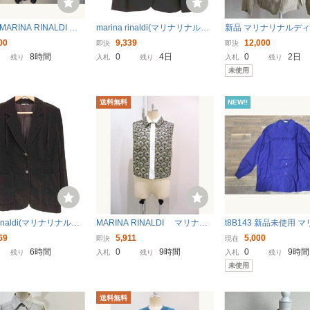
MARINA RINALDI ロ
marina rinaldi(マリナリナルデ
新品 マリナリナルディ 
ディガン イタリア製
ィ) イタリア製 glacca jacket レ
A RINALDI 麻100
00
9,339
12,000
即決
即決
ナルディ sizeL レデ
ディース EU 中古 古着 0144
21 ポーランド製 大
8時間
0
4日
0
2日
残り
入札
残り
入札
残り
ブラック 肩パッド付 1
伊勢丹
未使用
ニット 7E
送料無料
NEW!!
 rinaldi(マリナリナルデ
MARINA RINALDI マリナリ
t8B143 新品未使用 
タリア製 細畝コーデュロ
ナルディ ノースリーブブラウ
ルディ MARINA RINA
69
5,911
5,000
即決
現在
 テーラードジャケッ 中古
ス ジャケットインナーシャ
ツ サイズ19 半袖 ブル
6時間
0
9時間
0
9時間
残り
入札
残り
入札
残り
4
ツ 送料無料
00% リネン トップス
未使用
ス
送料無料