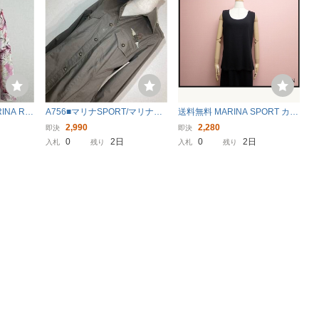
NA RIN
A756■マリナSPORT/マリナリ
送料無料 MARINA SPORT カッ
 25 イタ
ナルディ★カーキグリーン/ビ
トソー・M◆マリナリナルディ/
2,990
2,280
即決
即決
 美品 さ
ジューワッペン★ミリタリーシ
ノースリーブ/レディ―ス/25葉
0
2日
0
2日
入札
残り
入札
残り
ャツ■13
1-5