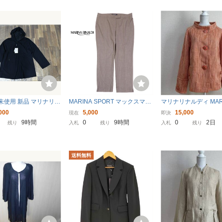
15 未使用 新品 マリナリナ
MARINA SPORT マックスマー
マリナリナルディ MARI
RINA RINALDI ジャ
ラ マリナスポーツ マリナリナ
ALDI オレンジ コート 
000
5,000
15,000
現在
即決
パーカー リバーシブル
ルディ 大きいサイズ 23 チェッ
リア製 大きいサイズ 
9時間
0
9時間
0
2日
残り
入札
残り
入札
残り
 ネイビー 23 大きいサ
ク柄 スラックス パンツ 23
ディース
送料無料