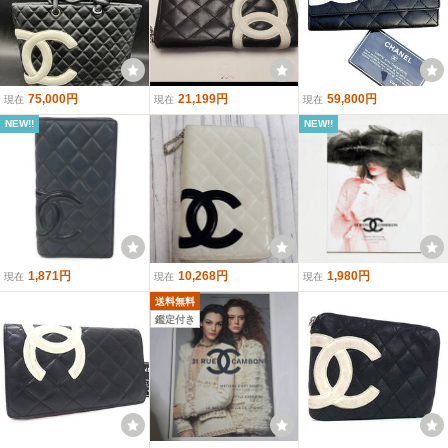
75,000円
21,199円
59,800円
現在
現在
現在
NEW!!
NEW!!
1,871円
10,268円
1,980円
現在
現在
現在
送料無料
鑑定付き