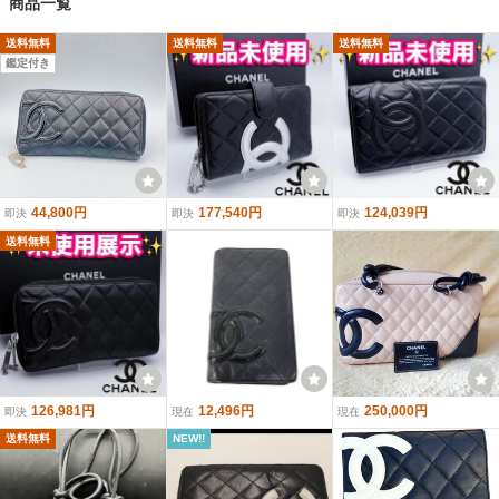
商品一覧
送料無料
送料無料
送料無料
鑑定付き
44,800円
177,540円
124,039円
即決
即決
即決
送料無料
126,981円
12,496円
250,000円
即決
現在
現在
送料無料
NEW!!