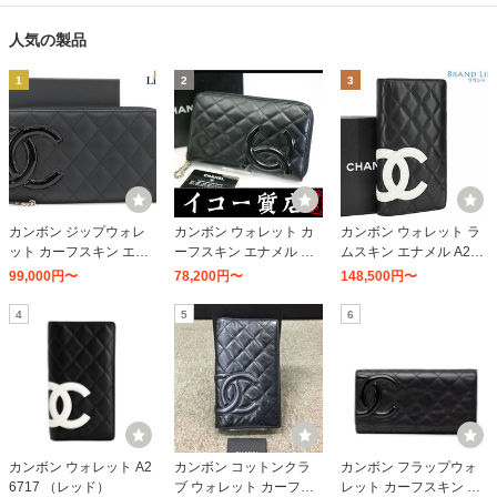
人気の製品
1
2
3
カンボン ジップウォレ
カンボン ウォレット カ
カンボン ウォレット ラ
ット カーフスキン エナ
ーフスキン エナメル A2
ムスキン エナメル A267
メル A50078 （ブラッ
6710 （ブラック/ブラッ
17 （ブラック/ホワイト/
99,000円〜
78,200円〜
148,500円〜
ク/ブラック/ピンク）
ク/ピンク）
ピンク）
4
5
6
カンボン ウォレット A2
カンボン コットンクラ
カンボン フラップウォ
6717 （レッド）
ブ ウォレット カーフス
レット カーフスキン エ