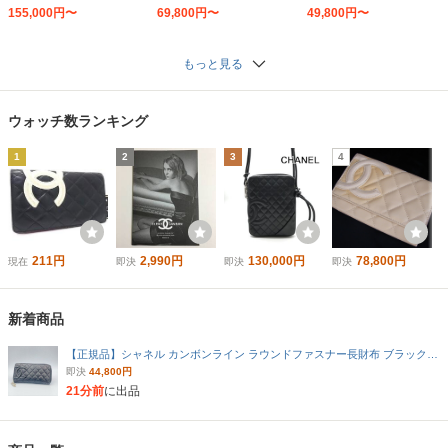
キン A34712 （ホワイ
ナメル A50077 （ブラッ
155,000円〜
69,800円〜
49,800円〜
ト）
ク/ピンク）
もっと見る
ウォッチ数ランキング
1
2
3
4
211円
2,990円
130,000円
78,800円
現在
即決
即決
即決
新着商品
【正規品】シャネル カンボンライン ラウンドファスナー長財布 ブラック×ピンク CHANEL ココマーク ブラック
即決
44,800円
21分前
に出品