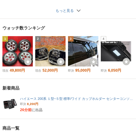
選べる20カラー AP-CF4
以降 MFTOY48H LEDウ
230 入数：1セット (4枚)
インカー無し
もっと見る
ウォッチ数ランキング
1
2
3
4
49,800円
52,000円
95,000円
6,050円
現在
現在
即決
即決
新着商品
ハイエース 200系 １型~５型 標準/ワイド カップホルダー センターコンソール ドリンクテーブル ワイヤレス充電機能付
即決
8,200円
26分前
に出品
商品一覧