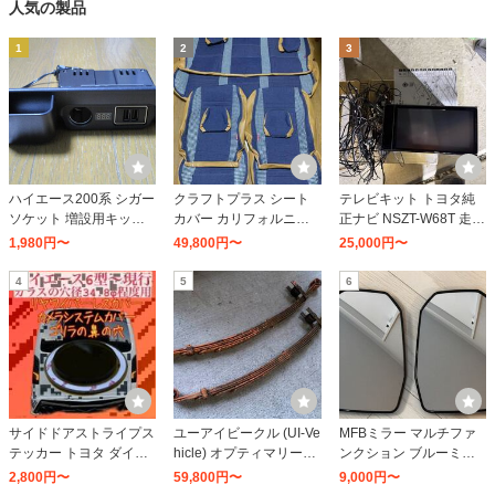
人気の製品
1
2
3
ハイエース200系 シガー
クラフトプラス シート
テレビキット トヨタ純
ソケット 増設用キット
カバー カリフォルニア
正ナビ NSZT-W68T 走行
増設電源ユニット USB
タイプ2 トヨタ 200系 ハ
中テレビ ナビ操作がで
1,980円〜
49,800円〜
25,000円〜
ポート×2 シガーソケッ
イエース 4型後期/5型/6
きるキット ディーラー
ト×2 LED ブルー 電源増
型/7型 ワゴンGL ユーロ
オプション 2018 2019
4
5
6
設 内装 電装 パーツ カス
プレミアム セット
年 TV ナビ キャンセラー
タム
DVD 視聴可
サイドドアストライプス
ユーアイビークル (UI-Ve
MFBミラー マルチファ
テッカー トヨタ ダイハ
hicle) オプティマリーフ
ンクション ブルーミラ
ツ コペン ローブ/セロ/G
タイプＨ (5枚) 200系ハ
ー TOYOTA ハイエース
2,800円〜
59,800円〜
9,000円〜
Rスポーツ カーボン調
イエースバン
200系 6型〜 2020年 5月