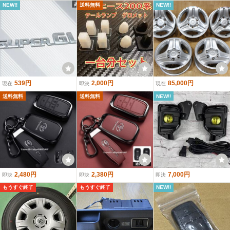
NEW!!
送料無料
NEW!!
539円
2,000円
85,000円
現在
即決
現在
送料無料
送料無料
NEW!!
2,480円
2,380円
7,000円
即決
即決
即決
もうすぐ終了
もうすぐ終了
NEW!!