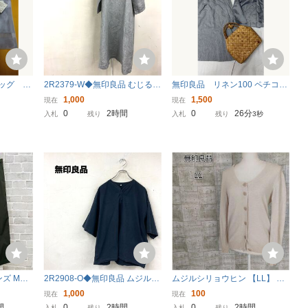
ッグ イ
2R2379-W◆無印良品 むじるし
無印良品 リネン100 ペチコー
りょうひん リネンワンピース
ト付きスカート
1,000
1,500
現在
現在
七分袖 裏地無し ポケット有り
0
2時間
0
26分
入札
残り
入札
残り
2秒
シンプル ゆったり◆size:M グ
レー 麻 リネン
ンズ Mサ
2R2908-O◆無印良品 ムジルシ
ムジルシリョウヒン 【LL】 ニ
パンツ ダ
リョウヒン ヘンリーネックTシ
ット カーディガン 毛 ウール U
1,000
100
現在
現在
オリーブ
ャツ スナップボタン プルオー
ネック 白 3A1BFD
間
0
2時間
0
2時間
入札
残り
入札
残り