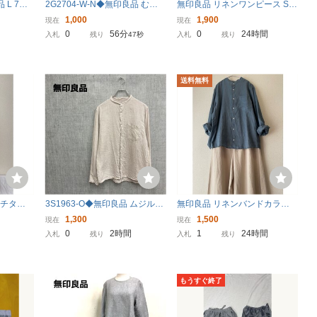
 L 7分
2G2704-W-N◆無印良品 むじ
無印良品 リネンワンピース S
比翼ボタ
るしりょうひん ブラウス ノー
☆送料無料☆
1,000
1,900
現在
現在
素材 黒×
カラー フレンチスリーブ 薄手
0
56分
0
24時間
入札
残り
46秒
入札
残り
ゆったり レディース◆size:M-L
グレー系 コットン
送料無料
ッチタッ
3S1963-O◆無印良品 ムジルシ
無印良品 リネンバンドカラー
送料無料
リョウヒン 長袖リネンシャツ
シャツ ☆送料無料☆
1,300
1,500
現在
現在
無地 バンドカラー メンズ◆siz
0
2時間
1
24時間
入札
残り
入札
残り
eM ベージュ 麻
もうすぐ終了