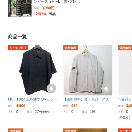
ンピース（M〜L）黒×グレー
×白 チェック
3,980円
現在
12分前
に出品
商品一覧
もうすぐ終了
送料無料
送料無料
MUJI Labo 風を通す UVカット
【送料無料】無印良品 スタン
☆新品☆
汚れが落ちやすい半袖シャツ M
ドカラーシャツ ライトベージ
リーブブ
4,900
968
3,2
現在
即決
即決
黒 ムジラボ 半袖シャツ
ュ J016/レディースMサイ
オレン
0
27分
0
1日
0
入札
残り
58秒
入札
残り
入札
ズ MUJI
未使用
送料無料
送料無料
もうすぐ