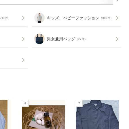
キッズ、ベビーファッション
748件）
（382件）
男女兼用バッグ
（27件）
6
7