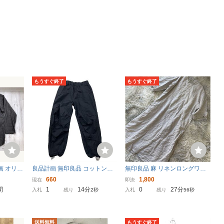
もうすぐ終了
もうすぐ終了
画 オリエ
良品計画 無印良品 コットンパ
無印良品 麻 リネンロングワン
 カンフ
ンツ イージーパンツ ウエスト
ピース M-L 美品 56
660
1,800
現在
即決
ン コッ
ゴム ストレッチ ブラック メン
間
1
14分
0
27分
入札
残り
1秒
入札
残り
55秒
ナシャツ
ズ XLサイズ
送料無料
もうすぐ終了