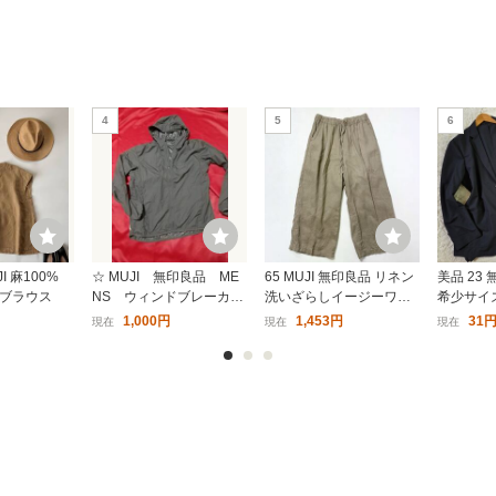
即決 送料無料♪無印
無印良品 MUJI 短パン ショ
足なり直角 たび型スニ
ートパンツ グレー 男子 女
ン 紳士 25〜27cm
4
子 キッズ パンツ 春夏 USE
5
6
0円〜
990円〜
 2足セットつま先
D 古着 90㎝
補強汗の臭いを抑制
I 麻100%
☆ MUJI 無印良品 ME
65 MUJI 無印良品 リネン
美品 23 
ブラウス
NS ウィンドブレーカー
洗いざらしイージーワイ
希少サイズ
ジャケット 撥水 薄
ドパンツ M 麻 薄地 春夏
カー イ
1,000円
1,453円
31
現在
現在
現在
手 ダークグレー Lサイ
近年 ベージュ レディース
ジルシリ
ズ パーカフードタイ
60612Q
アップ 
プ ジップアップ
紺 ドロ