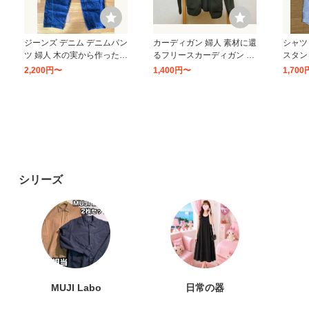
ジーンズ デニム デニムパン
カーディガン 婦人 素材に還
シャツ
ツ 婦人 木の実から作ったカ
るフリースカーディガン レ
スタン
ポック混 デニムコクーンパ
ディース
メンズ
2,200円〜
1,400円〜
1,70
ンツ レディース
8
9
10
シリーズ
ロング スカート 婦人 スト
無印良品 ＵＶカット透湿撥
手袋 
レッチデニム Ａラインスカ
水防水テープ使い キャップ
たかボ
ート
５５〜５９ｃｍ ベージュ 良
レディ
4,500円〜
980円〜
850円
品計画
15
16
17
MUJI Labo
日常の器