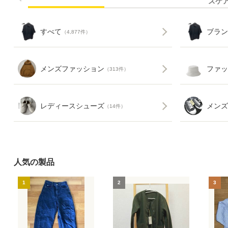
スケ
すべて
ブラン
（4,877件）
メンズファッション
ファッ
（313件）
レディースシューズ
メンズ
（14件）
人気の製品
1
2
3