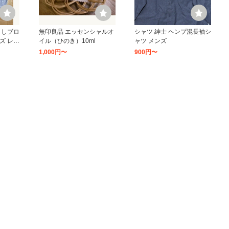
らしブロ
無印良品 エッセンシャルオ
シャツ 紳士 ヘンプ混長袖シ
ズ レデ
イル（ひのき）10ml
ャツ メンズ
1,000円〜
900円〜
13
14
開きカ
カーディガン uvカット 婦
ダウンコート ダウンジャケ
 FCB
人 ＵＶカットライトニット
ット 婦人 撥水ダウンミドル
Ｖネックカーディガン レデ
コート レディース
3,000円〜
8,330円〜
ィース