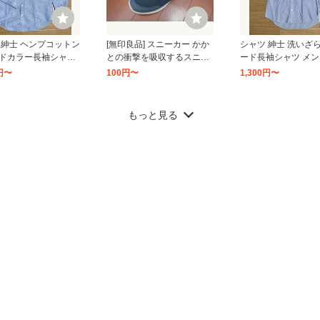
 紳士 ヘンプコットン
[無印良品] スニーカー かか
シャツ 紳士 洗いざ
ドカラー長袖シャツ
との衝撃を吸収するスニー
ード長袖シャツ メン
 レディース
カー (婦人) 24.0 cm
ィース
0円〜
100円〜
1,300円〜
11
12
もっと見る
再生ポリエステル あっ
【レディース】 無印良品 ヤ
[無印良品] 無染色前
ア ハンドウォーマー
ク混Vネックカーディガン
ップ入りタンクトップ
ース メンズ
婦人 M チャコールグレー
73A3S 生成 婦人XL
〜
3,500円〜
1,200円〜
良品計画
18