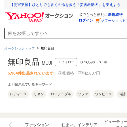
【災害支援】ひとりでも多くの命を救う「災害救助犬」を支えよう
IDでもっと便利に
新規取得
ログイン
ヤフーショッピ
オークショントップ
無印良品
無印良品
＋フォロー
1,989
人がフォロー中
MUJI
5,904件出品されています
落札価格：平均2,837円
よく探されているキーワード
レディース
リネン
ローテーブル
ソファ
ワンピース
時計
ビューティ
ファッション
住まい、インテリア