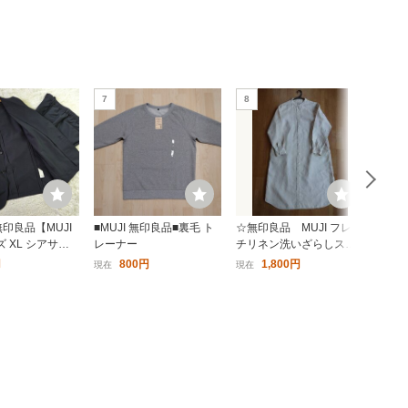
7
8
9
無印良品【MUJI
■MUJI 無印良品■裏毛 ト
☆無印良品 MUJI フレン
無印良
 XL シアサッ
レーナー
チリネン洗いざらしスタ
ウン
ージースーツ】ム
ンドカラーワンピース
ダウン
円
800円
1,800円
現在
現在
現在
ョウヒン セット
長袖 婦人 レディース
ブルゾ
ダークネイビー 濃
М・生成 麻☆
無印 
ーコード