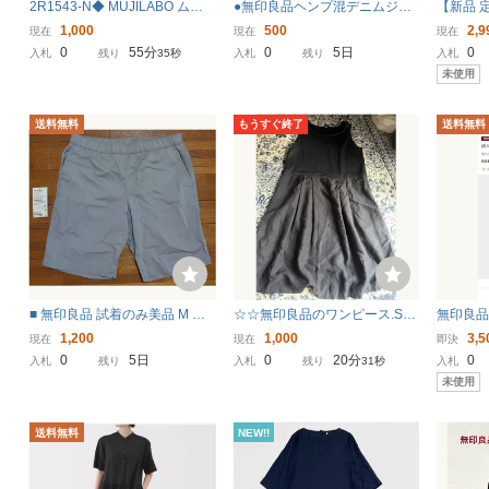
2R1543-N◆ MUJILABO ムジ
●無印良品ヘンプ混デニムジャ
【新品 定
ラボ 無印良品 半袖ポロシャツ
ンプスーツL●オールインワンパ
品】無印良
1,000
500
2,9
現在
現在
現在
鹿子 ゆったり ◆ sizeS~M ブラ
ンツつなぎ
レンチス
0
55分
0
5日
0
入札
残り
34秒
入札
残り
入札
ック コットン100
ィース 
未使用
エステル
送料無料
もうすぐ終了
送料無料
■ 無印良品 試着のみ美品 M イ
☆☆無印良品のワンピース.S☆
無印良品
ージーショートパンツ ■
☆ ブラック☆
ブラウ
1,200
1,000
3,5
現在
現在
即決
0
5日
0
20分
0
入札
残り
入札
残り
30秒
入札
未使用
送料無料
NEW!!