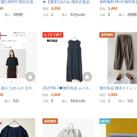
価3,990円 国内正規
★【激安1点のみ 国内正規品 A
送料無料 MUJI 無印良品
品 MUJl 風を通す フ
DC04A1S 定価6,990円】無印
袖 ギンガムチェック 
90
4,350
1,400
現在
現在
リーブ ブラウス レデ
良品 MUJl インド綿 デニム コ
ン シャツ 綿 麻 ガーゼ
2時間
1
53分
0
2時間
残り
入札
残り
47秒
入札
残り
S ライトオレンジ ポリ
ート ブラック 男女兼用 L-XL オ
白 レディース
100%
ーガニックコットン
もうすぐ終了
送料無料
 婦人 なめらか 五分袖
2G2766-J◆無印良品 ムジルシ
無印良品 撥水ストレ
ス
リョウヒン リネンノースリー
クワイドパンツ M ☆
00
1,000
1,900
現在
現在
ブワンピース◆ネイビー サイ
☆
6日
0
54分
1
1日
残り
入札
残り
41秒
入札
残り
ズS 麻100% レディース ロング
ワンピース 春夏
送料無料
NEW!!