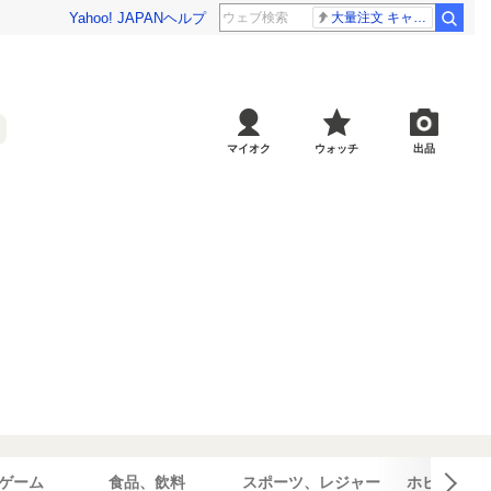
Yahoo! JAPAN
ヘルプ
大量注文 キャンセル
マイオク
ウォッチ
出品
ゲーム
食品、飲料
スポーツ、レジャー
ホビー、カ