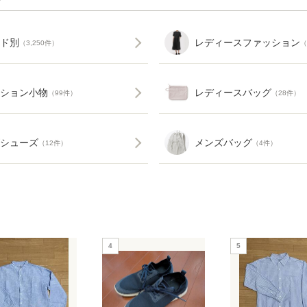
ア
ド別
レディースファッション
（3,250件）
（
ション小物
レディースバッグ
（99件）
（28件）
シューズ
メンズバッグ
（12件）
（4件）
4
5