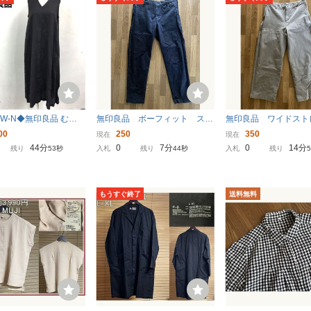
7-W-N◆無印良品 むじ
無印良品 ボーフィット スト
無印良品 ワイドス
うひん リネン ノース
レッチ チノ 黒 Ｌサイズ
チノ ブラウン系 Ｌ
00
250
350
現在
現在
ンピース 裏地無し ポ
44分
0
7分
0
14分
残り
52秒
入札
残り
43秒
入札
残り
 シンプル◆size:S
ラウン系 麻
もうすぐ終了
送料無料