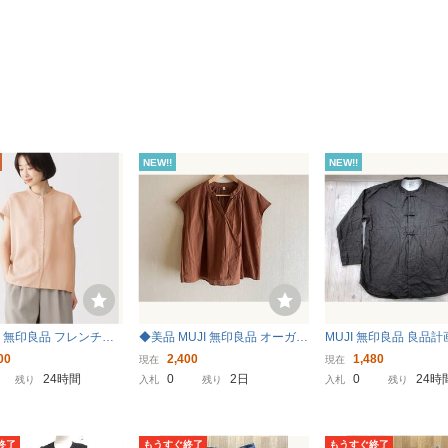
NEW!!
NEW!!
 無印良品 フレンチス
◆美品 MUJI 無印良品 オーガニ
MUJI 無印良品 良品計
ラウス Sサイズ ライト
ックコットン 楊柳 フレンチス
ンタル 民族エスニック
00
2,400
1,480
現在
現在
ジ
リーブ ブラウス レンガ 軽量 涼
ー アジアンノットボタ
24時間
0
2日
0
24時
残り
入札
残り
入札
残り
しい 洗濯済み 匿名発送]
トンネル 長袖チャイ
ブラウン L メンズ
終了
もうすぐ終了
もうすぐ終了