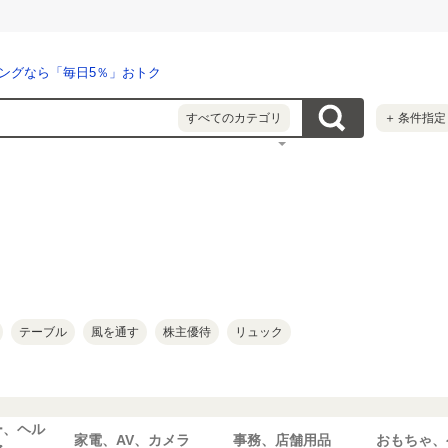
ングなら「毎日5％」おトク
すべてのカテゴリ
＋
条件指定
テーブル
風を通す
株主優待
リュック
ー、ヘル
家電、AV、カメラ
事務、店舗用品
おもちゃ、