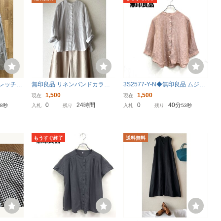
トレッチ
無印良品 リネンバンドカラー
3S2577-Y-N◆無印良品 ムジル
サイズ
シャツ XL☆送料無料☆
シリョウヒン バンドカラーリ
1,500
1,500
現在
現在
ネンシャツ 七分袖ブラウス ス
0
24時間
0
40分
57秒
入札
残り
入札
残り
52秒
トライプ レディース トップス
◆sizeS オレンジ 麻
もうすぐ終了
送料無料