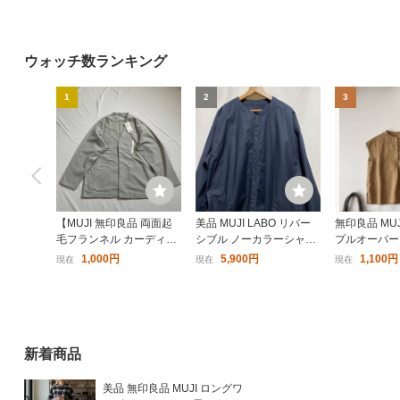
ウォッチ数ランキング
無印良品 耐水生地を使った
ELLE HOMME フリース
新品 
サコッシュ 生成 良品計画
赤色
良品 
1
2
3
ーカーイ
2,800円〜
1,500円〜
1,19
オフ白
かかと
【MUJI 無印良品 両面起
美品 MUJI LABO リバー
無印良品 MUJ
毛フランネル カーディガ
シブル ノーカラーシャツ
プルオーバー
ン サンドベージュ size
ジャケット ブラック L-XL
1,000円
5,900円
1,100円
現在
現在
現在
L】
オックスフォード コット
ン ムジラボ 無地 無印良
品 ジャケット
新着商品
美品 無印良品 MUJI ロングワ