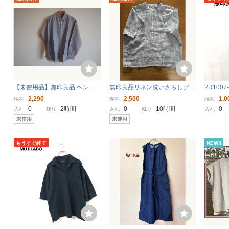
【未使用品】無印良品 ヘンプ
無印良品リネン洗いざらしグレ
2R100
コットン 長袖シャツ 紳士 ネイ
ーXL未使用
るしりょ
2,290
2,500
1,0
現在
現在
現在
ビーストライプ Lサイズ/送料込
リーブワ
0
2時間
0
10時間
0
入札
残り
入札
残り
入札
み
ケット有り
未使用
未使用
ダークブ
もうすぐ終了
NEW!!