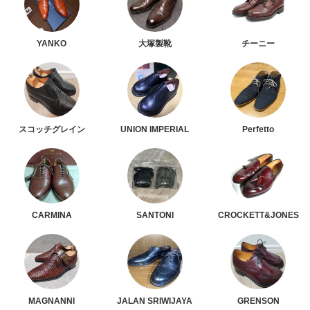
YANKO
大塚製靴
チーニー
スコッチグレイン
UNION IMPERIAL
Perfetto
CARMINA
SANTONI
CROCKETT&JONES
MAGNANNI
JALAN SRIWIJAYA
GRENSON