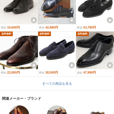
10,600円
42,980円
53,790円
即決
即決
即決
送料無料
送料無料
送料無料
22,000円
28,500円
47,990円
即決
即決
現在
すべての商品を見る
関連メーカー・ブランド