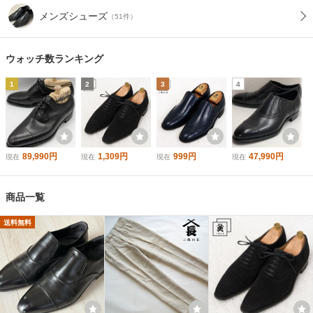
メンズシューズ
（51件）
ウォッチ数ランキング
1
2
3
4
89,990円
1,309円
999円
47,990円
現在
現在
現在
現在
商品一覧
送料無料