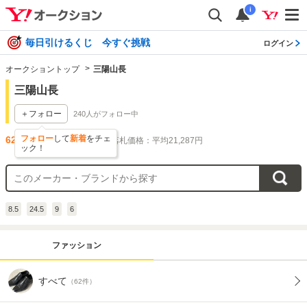
i
毎日引けるくじ 今すぐ挑戦
ログイン
オークショントップ
三陽山長
三陽山長
＋フォロー
240
人がフォロー中
フォロー
して
新着
をチェ
62
件出品されています
落札価格：平均21,287円
ック！
8.5
24.5
9
6
ファッション
すべて
（62件）