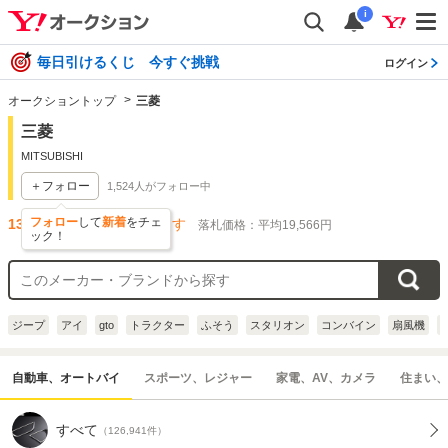
i
毎日引けるくじ 今すぐ挑戦
ログイン
オークショントップ
三菱
三菱
MITSUBISHI
＋フォロー
1,524
人がフォロー中
フォロー
して
新着
をチェ
132,936
件出品されています
落札価格：平均19,566円
ック！
ジープ
アイ
gto
トラクター
ふそう
スタリオン
コンバイン
扇風機
自動車、オートバイ
スポーツ、レジャー
家電、AV、カメラ
住まい、
すべて
（126,941件）