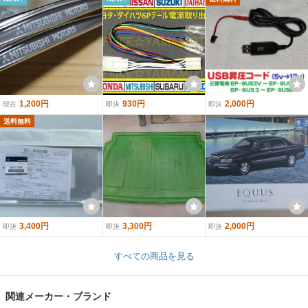
1,200円
930円
2,000円
現在
即決
即決
送料無料
3,400円
3,300円
2,000円
即決
即決
即決
すべての商品を見る
関連メーカー・ブランド