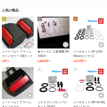
人気の製品
1
2
3
シートベルト アラーム
★カーナビ 三菱電機 NR
シールキット SP-119A
キャンセラー 2個セット
-MZ03
Miyaco (ミヤコ)
1円〜
2,900円〜
2,673円〜
4
5
6
シートベルト アラーム
ミヤコブレーキ シール
シールキット MP-40 Miy
キャンセラー
キット TP-80
aco (ミヤコ)