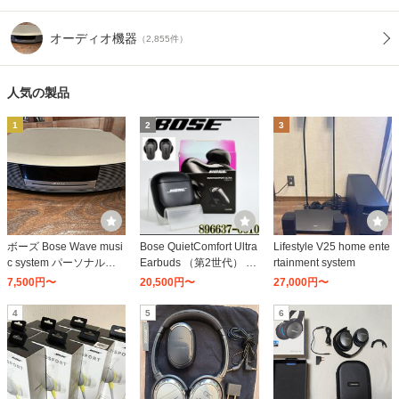
オーディオ機器
（2,855件）
人気の製品
1
2
3
ボーズ Bose Wave musi
Bose QuietComfort Ultra
Lifestyle V25 home ente
c system パーソナルオ
Earbuds （第2世代） Q
rtainment system
ーディオシステム プラ
CULTRAEB2ndBLK ブ
7,500円〜
20,500円〜
27,000円〜
チナムホワイト
ラック
4
5
6