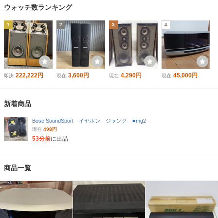
ウォッチ数ランキング
1
2
3
4
222,222円
3,600円
4,290円
45,000円
即決
現在
現在
現在
新着商品
Bose SoundSport イヤホン ジャンク ■mg2
現在
498円
53分前
に出品
商品一覧