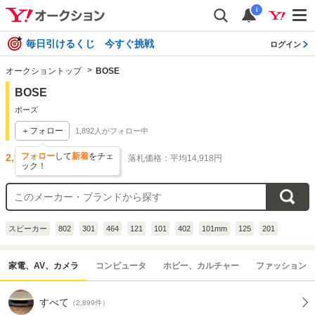
i
毎日引けるくじ 今すぐ挑戦
ログイン
オークショントップ
BOSE
BOSE
ボーズ
＋フォロー
1,892
人がフォロー中
フォロー
して
新着
をチェ
2,935
件出品されています
落札価格：平均14,918円
ック！
スピーカー
802
301
464
121
101
402
101mm
125
201
家電、AV、カメラ
コンピュータ
ホビー、カルチャー
ファッション
すべて
（2,899件）