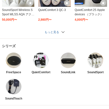
SoundSport Wireless S
QuietComfort 3 QC-3
QuietComfort 25 Apple
Sport WLSS AQA アクア
devices （ブラック）
ブルー
50,000円〜
2,980円〜
4,000円〜
もっと見る
シリーズ
FreeSpace
QuietComfort
SoundLink
SoundSport
SoundTouch