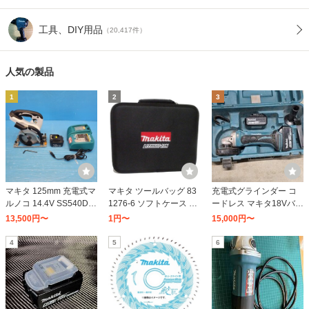
工具、DIY用品
（20,417件）
人気の製品
1
2
3
マキタ 125mm 充電式マ
マキタ ツールバッグ 83
充電式グラインダー コ
ルノコ 14.4V SS540D
1276-6 ソフトケース サ
ードレス マキタ18Vバッ
バッテリ BL1430×2個
イズ約W280xH60x220
テリー対応 適用 100ミ
13,500円〜
1円〜
15,000円〜
ケースつき 丸ノコ まる
mm
リディスクグラインダー
のこ DIY 大工道具 makit
コードレス 2段階変速型
4
5
6
a≡DT5909
ディスクグラインダ 切
断本体のみ