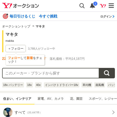
i
毎日引けるくじ 今すぐ挑戦
ログイン
オークショントップ
マキタ
マキタ
makita
＋フォロー
3,788
人がフォロー中
フォロー
して
新着
をチェ
22,287
件出品されています
落札価格：平均14,187円
ック！
18v バッテリー
18v
40v
インパクトドライバー18v
草刈機
扇風機
バッテ
住まい、インテリア
家電、AV、カメラ
花、園芸
スポーツ、レジャー
すべて
（20,447件）