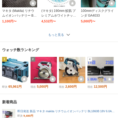
マキタ (Makita) リチウ
(マキタ) 190mm 鮫肌 プ
100mmディスクグライ
ムイオンバッテリー BL1
レミアムホワイトチップ
ンダ GA4033
860B 18V
ソー A-74354 外径190m
1,100円〜
4,532円〜
5,000円〜
m 刃数65 チップソー 卓
上スライドマルノコ用 m
akita
もっと見る
ウォッチ数ランキング
1
2
3
4
65,961円
5,000円
2,600円
12,500円
即決
現在
現在
現在
新着商品
即日発送 新品 マキタ makita リチウムイオンバッテリ BL1860B 18V 6.0Ah A-60464 箱付き
即決
9,480円