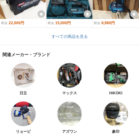
22,000円
15,000円
8,980円
即決
即決
即決
すべての商品を見る
関連メーカー・ブランド
日立
マックス
HiKOKI
リョービ
アズワン
象印