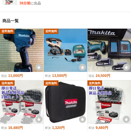
38分前
に出品
商品一覧
送料無料
送料無料
11,000円
13,500円
24,500円
現在
即決
現在
送料無料
送料無料
送料無料
16,480円
1,320円
9,480円
即決
即決
即決