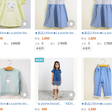
cm★La poche biscu
★新品140cm★La poche biscu
★新品130cm★La poch
Tシャツ (ハートリボン/イ
it ワンピース (ボーダー切り替
it ワンピース (ボーダ
00
1,800
1,800
即決
即決
 ラポシェビスキュイ
え/ブルー) ラポシェビスキュイ
え/ブルー) ラポシェ
18時間
0
17時間
0
17時
残り
入札
残り
入札
残り
未使用
未使用
NEW!!
cm★La poche biscui
「la poche biscuit」 「KIDS」
★新品130cm★La poch
ナー (うさぎハート/ミ
半袖カットソー 130 ネイビー
it ７分丈パンツ (裾レ
00
500
1,500
即決
即決