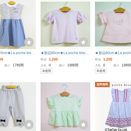
cm★La poche biscu
★新品80cm★La poche biscuit
★新品80cm★La poche 
ピース (ボーダー切り替
半袖Tシャツ (袖バルーン/パー
半袖Tシャツ (袖フリル
00
1,200
1,200
即決
即決
ー) ラポシェビスキュイ
プル) ラポシェビスキュイ
ラポシェビスキュイ
17時間
0
18時間
0
18時
残り
入札
残り
入札
残り
未使用
未使用
送料無料