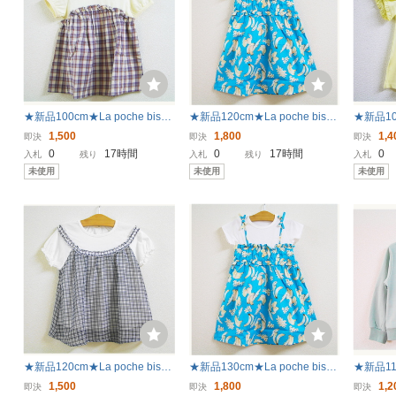
★新品100cm★La poche biscu
★新品120cm★La poche biscu
★新品100
it チュニック (チェック切り替
it ワンピース (切り替え/ブルー)
it 半袖
1,500
1,800
1,4
即決
即決
即決
え/ブラウン) ラポシェビスキュ
ラポシェビスキュイ
エロー)
0
17時間
0
17時間
0
入札
残り
入札
残り
入札
イ
未使用
未使用
未使用
★新品120cm★La poche biscu
★新品130cm★La poche biscu
★新品110
it チュニック (重ね着風/ブラッ
it ワンピース (切り替え/ブルー)
t トレー
1,500
1,800
1,2
即決
即決
即決