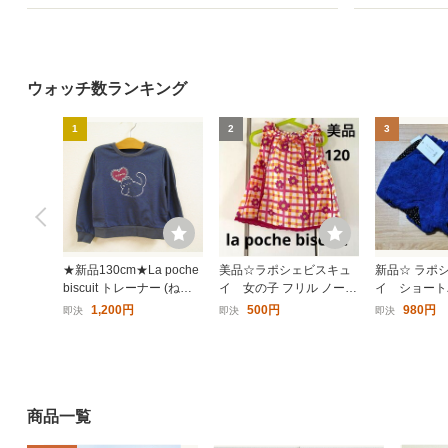
ウォッチ数ランキング
1
2
3
★新品130cm★La poche
美品☆ラポシェビスキュ
新品☆ ラポ
biscuit トレーナー (ねこ/
イ 女の子 フリル ノース
イ ショートパ
チャコールネイビー) ラポ
リーブブラウス
m プチジャム 
1,200円
500円
980円
即決
即決
即決
シェビスキュイ
biscuit
商品一覧