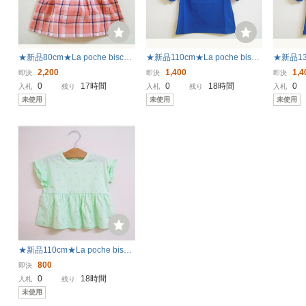
★新品80cm★La poche biscuit
★新品110cm★La poche biscui
★新品130
チュニック (チェック切り替え/
t 半袖Tシャツ (花レース/ネイビ
it 半袖
2,200
1,400
1,4
即決
即決
即決
ピンク) ラポシェビスキュイ
ー) ラポシェビスキュイ
ー) ラ
0
17時間
0
18時間
0
入札
残り
入札
残り
入札
未使用
未使用
未使用
★新品110cm★La poche biscui
t 半袖Tシャツ (さくらんぼ総柄/
800
即決
ミント) ラポシェビスキュイ
0
18時間
入札
残り
未使用