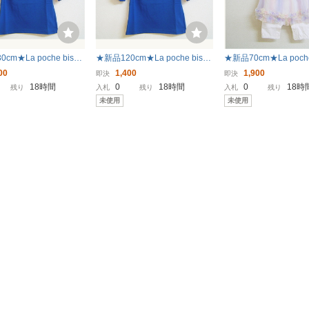
cm★La poche biscu
★新品120cm★La poche biscu
★新品70cm★La poche 
Tシャツ (花レース/ネイビ
it 半袖Tシャツ (花レース/ネイビ
チュールスカートカバ
00
1,400
1,900
即決
即決
ポシェビスキュイ
ー) ラポシェビスキュイ
(アイボリー) ラポシ
18時間
0
18時間
0
18時
残り
入札
残り
入札
残り
イ
未使用
未使用