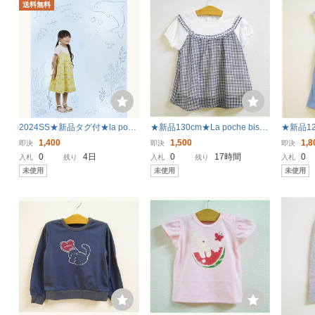
送料無料
2024SS★新品タグ付★la poch
★新品130cm★La poche biscu
★新品120
e biscuit 重ね着風ワンピース 1
it チュニック (重ね着風/ブラッ
it ワン
1,400
1,500
1,8
即決
即決
即決
00㎝ 定価5,830円 イエロー KID
ク) ラポシェビスキュイ
え/ブル
0
4日
0
17時間
0
入札
残り
入札
残り
入札
S 子ども 女の子 夏 ラポシェビ
未使用
未使用
未使用
スキュイ 90