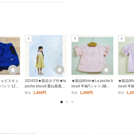
4
5
6
シェビスキュ
2024SS★新品タグ付★la
★新品80cm★La poche b
★新品90c
ンツ 120c
poche biscuit 重ね着風ワ
iscuit 半袖Tシャツ (袖フ
iscuit
la poche
ンピース 100㎝ 定価5,83
リル/ピンク) ラポシェビ
ルーン/パ
1,400円
1,200円
1,2
即決
即決
即決
0円 イエロー KIDS 子ども
スキュイ
ェビスキ
女の子 夏 ラポシェビスキ
ュイ 90