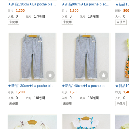
★新品130cm★La poche biscu
★新品90cm★La poche biscuit
★新品130
it トレーナー (ねこ/チャコール
半袖Tシャツ (スイカうさぎ/ピ
it ７分
1,200
1,200
80
即決
即決
即決
ネイビー) ラポシェビスキュイ
ンク) ラポシェビスキュイ
ェビス
0
17時間
0
18時間
0
入札
残り
入札
残り
入札
未使用
未使用
未使用
★新品130cm★La poche biscu
★新品140cm★La poche biscu
★新品100
it レギンス (7分丈/グレー) ラポ
it レギンス (7分丈/グレー) ラポ
it ワン
1,200
1,200
1,4
即決
即決
即決
シェビスキュイ
シェビスキュイ
ジ) ラ
0
18時間
0
18時間
0
入札
残り
入札
残り
入札
未使用
未使用
未使用