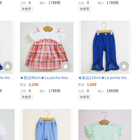
イ
ラポシェビスキュイ
ポシェビスキュイ
間
0
17時間
0
17時間
入札
残り
入札
残り
未使用
未使用
e biscu
★新品90cm★La poche biscuit
★新品120cm★La poche biscu
リル/サッ
チュニック (チェック切り替え/
it ７分丈パンツ (裾フリル/サッ
2,200
1,000
即決
即決
ュイ
ピンク) ラポシェビスキュイ
クス) ラポシェビスキュイ
間
0
17時間
0
18時間
入札
残り
入札
残り
未使用
未使用