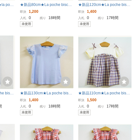
a poch
★新品80cm★La poche biscuit
★新品120cm★La poche biscu
刺繍ワンピー
半袖Tシャツ (スイカうさぎ/ピ
it ワンピース (切り替え/オレン
1,200
1,400
即決
即決
円 サックス
ンク) ラポシェビスキュイ
ジ) ラポシェビスキュイ
0
18時間
0
17時間
入札
残り
入札
残り
夏 ラポシ
未使用
未使用
e biscu
★新品130cm★La poche biscu
★新品110cm★La poche biscui
レー) ラポ
it 半袖Tシャツ (袖フリル/サック
t チュニック (チェック切り替
1,400
1,500
即決
即決
ス) ラポシェビスキュイ
え/ブラウン) ラポシェビスキュ
間
0
18時間
0
17時間
入札
残り
入札
残り
イ
未使用
未使用