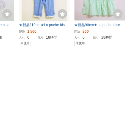
biscuit
★新品110cm★La poche biscui
★新品90cm★La poche biscuit
ーオール
t ７分丈パンツ (裾レース/ブル
半袖Tシャツ (さくらんぼ総柄/
1,500
800
即決
即決
ェビスキュ
ー) ラポシェビスキュイ
ミント) ラポシェビスキュイ
間
0
18時間
0
18時間
入札
残り
入札
残り
未使用
未使用