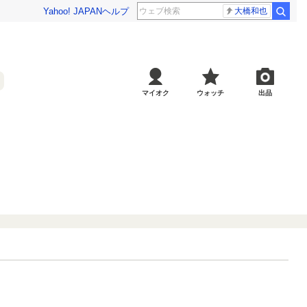
Yahoo! JAPAN
ヘルプ
大橋和也
マイオク
ウォッチ
出品