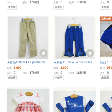
ク) ラポシェビスキュイ
ラポシェビスキュイ
ント) 
0
17時間
0
17時間
0
入札
残り
入札
残り
入札
未使用
未使用
未使用
送料無料
★新品130cm★La poche biscu
★新品110cm★La poche biscui
新品☆
it パンツ (小花刺繍/ベージュ) ラ
t ７分丈パンツ (裾フリル/サッ
ショート
1,600
1,000
98
即決
即決
即決
ポシェビスキュイ
クス) ラポシェビスキュイ
ャム la p
0
17時間
0
18時間
0
入札
残り
入札
残り
入札
未使用
未使用
未使用