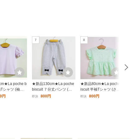
7
8
9
m★La poche b
★新品130cm★La poche
★新品80cm★La poche b
★新品8
 半袖Tシャツ (袖バ
biscuit ７分丈パンツ (グ
iscuit 半袖Tシャツ (さく
iscu
ープル) ラポシ
レー) ラポシェビスキュイ
らんぼ総柄/ミント) ラポ
カうさ
00円
800円
800円
即決
即決
即決
ュイ
シェビスキュイ
ェビ