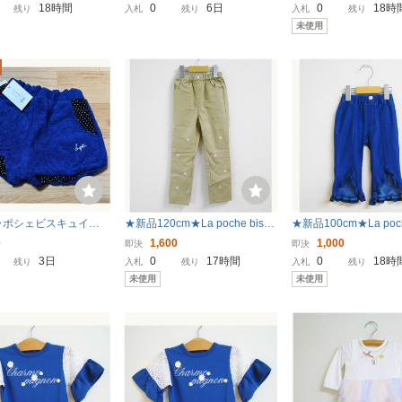
ラポシェビスキュイ
キッズ
ー) ラポシェビスキュ
18時間
0
6日
0
18時
残り
入札
残り
入札
残り
未使用
 ラポシェビスキュイ
★新品120cm★La poche biscu
★新品100cm★La poch
パンツ 120cm プチジ
it パンツ (小花刺繍/ベージュ) ラ
it ７分丈パンツ (裾フ
0
1,600
1,000
即決
即決
oche biscuit
ポシェビスキュイ
クス) ラポシェビスキ
3日
0
17時間
0
18時
残り
入札
残り
入札
残り
未使用
未使用