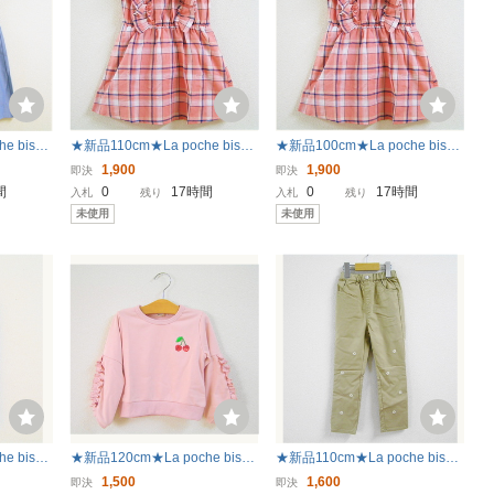
e biscu
★新品110cm★La poche biscui
★新品100cm★La poche biscu
ー切り替
t ワンピース (チェック/ピンク)
it ワンピース (チェック/ピンク)
1,900
1,900
即決
即決
ビスキュイ
ラポシェビスキュイ
ラポシェビスキュイ
間
0
17時間
0
17時間
入札
残り
入札
残り
未使用
未使用
e biscu
★新品120cm★La poche biscu
★新品110cm★La poche biscui
ース/ブル
it トレーナー (袖フリル/ピンク)
t パンツ (小花刺繍/ベージュ) ラ
1,500
1,600
即決
即決