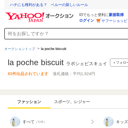
ハチにも権利がある？ ペルーの新しいルール
IDでもっと便利に
新規取得
ログイン
ヤフーショッピ
オークショントップ
la poche biscuit
la poche biscuit
＋フォロ
ラポシェビスキュイ
83件出品されています
落札価格：平均1,924円
ファッション
スポーツ、レジャー
すべて
キッズ
（72件）