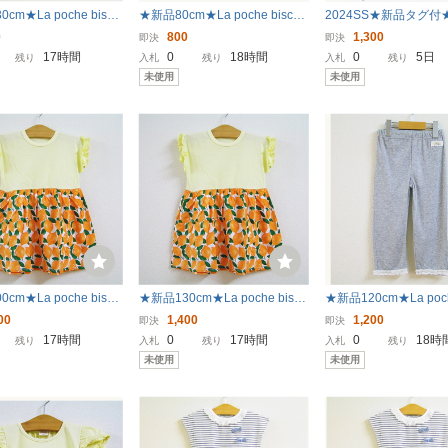
cm★La poche biscu
★新品80cm★La poche biscuit
2024SS★新品タグ付★l
丈パンツ (グレー) ラポシ
半袖Tシャツ (さくらんぼ総柄/
e biscuit フラワー
0
800
1,300
即決
即決
キュイ
ミント) ラポシェビスキュイ
ス 100㎝ 定価5,390
17時間
0
18時間
0
5日
残り
入札
残り
入札
残り
KIDS 子ども 女の子 
未使用
未使用
ェビスキュイ
cm★La poche biscu
★新品130cm★La poche biscu
★新品120cm★La poch
ピース (切り替え/オレン
it ワンピース (切り替え/オレン
it レギンス (7分丈/グ
00
1,400
1,200
即決
即決
ポシェビスキュイ
ジ) ラポシェビスキュイ
シェビスキュイ
17時間
0
17時間
0
18時
残り
入札
残り
入札
残り
未使用
未使用