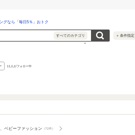
ングなら「毎日5％」おトク
すべてのカテゴリ
＋
条件指定
ー
11
人がフォロー中
、ベビーファッション
（72件）