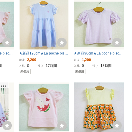
biscuit
★新品120cm★La poche biscu
★新品90cm★La poche biscuit
/ピンク)
it ワンピース (ティアード/ブル
半袖Tシャツ (袖バルーン/パー
2,200
1,200
即決
即決
ー) ラポシェビスキュイ
プル) ラポシェビスキュイ
間
0
17時間
0
18時間
入札
残り
入札
残り
未使用
未使用